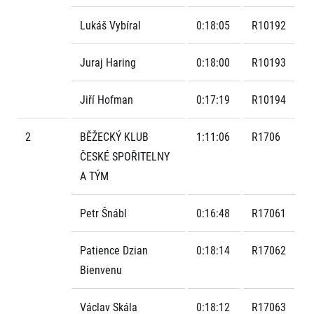
FAQ (Často kladené dotazy)
Naši partneři
Pro média
Oznámení fúze
Historie
Lukáš Vybíral
0:18:05
R10192
Aktuality
Dobrovolníci
RunCzech
Akreditace a vše k závodům
Dárkové poukazy
Kariéra
Juraj Haring
0:18:00
R10193
Tiskové zprávy
Šablony k dárkovému poukazu ke stažení
All Runners Are Beautiful
Running Mall
Poznámky pro editory
RunCzech Racing
Magazíny
Jiří Hofman
0:17:19
R10194
Vítejte v Running Mall
Ekofilozofie
Kalendář
2
BĚŽECKÝ KLUB
1:11:06
R1706
Mobilní aplikace RunCzech
Individuální trénink
ČESKÉ SPOŘITELNY
Skupinové tréninky
Stáhněte si mobilní aplikaci RunCzech.
A TÝM
Firemní tréninky
Masáže
Petr Šnábl
0:16:48
R17061
Patience Dzian
0:18:14
R17062
Bienvenu
Titulární partneři
Václav Skála
0:18:12
R17063