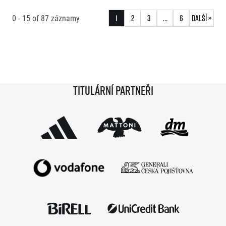
0 - 15
of
87
záznamy
1
2
3
…
6
Další »
Titulární partneři