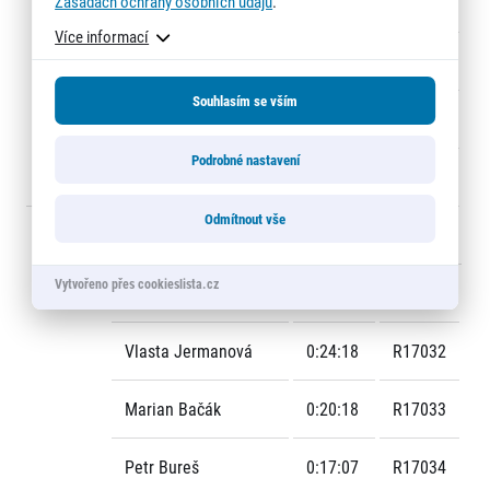
Zásadách ochrany osobních údajů
.
Pavel Tall
0:18:18
R19671
Více informací
Pavel Sokol
0:20:28
R19672
Souhlasím se vším
Helena Balvínová
0:21:27
R19673
Podrobné nastavení
Milan Nejman
0:20:53
R19674
Odmítnout vše
10
EQUA BANK 4
1:21:24
R1703
Vytvořeno přes cookieslista.cz
Ondřej Hák
0:19:41
R17031
Vlasta Jermanová
0:24:18
R17032
Marian Bačák
0:20:18
R17033
Petr Bureš
0:17:07
R17034