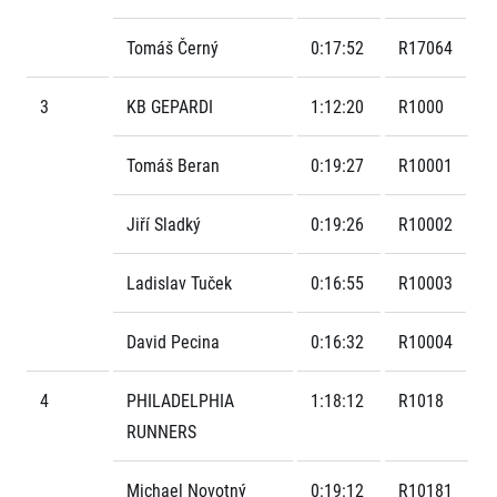
Tomáš Černý
0:17:52
R17064
3
KB GEPARDI
1:12:20
R1000
Tomáš Beran
0:19:27
R10001
Informace o webu
Jiří Sladký
0:19:26
R10002
Všeobecné smluvní podmínky
Informace o cookies
Ladislav Tuček
0:16:55
R10003
Podmínky GDPR
David Pecina
0:16:32
R10004
4
PHILADELPHIA
1:18:12
R1018
RUNNERS
© 2026 RunCzech s.r.o.
Michael Novotný
0:19:12
R10181