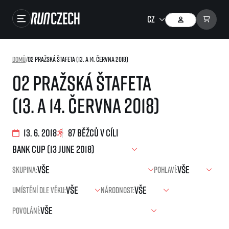
Závody
Domů
/
O2 Pražská štafeta (13. a 14. června 2018)
Výsledky
O2 Pražská štafeta
Foto & Video
(13. a 14. června 2018)
RunCzech Store
Running Mall
13. 6. 2018
87 běžců v cíli
Běžecké série
Skupina:
Pohlaví:
Běžecká liga
Umístění dle věku:
Národnost:
O běžecké lize
SuperHalfs
Jak to funguje
Povolání:
projekt SuperHalfs
Výsledky běžecké ligy
EuroHeroes
SuperHalfs FAQ