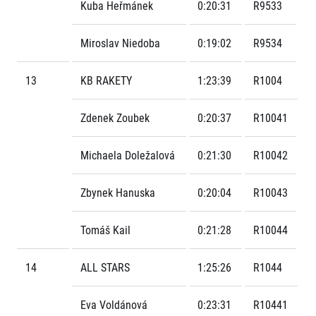
Kuba Heřmánek
0:20:31
R9533
Miroslav Niedoba
0:19:02
R9534
13
KB RAKETY
1:23:39
R1004
Zdenek Zoubek
0:20:37
R10041
Michaela Doležalová
0:21:30
R10042
Zbynek Hanuska
0:20:04
R10043
Tomáš Kail
0:21:28
R10044
14
ALL STARS
1:25:26
R1044
Eva Voldánová
0:23:31
R10441