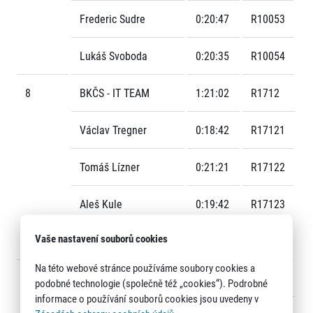
Frederic Sudre
0:20:47
R10053
Lukáš Svoboda
0:20:35
R10054
8
BKČS - IT TEAM
1:21:02
R1712
Václav Tregner
0:18:42
R17121
Tomáš Lízner
0:21:21
R17122
Aleš Kule
0:19:42
R17123
Vaše nastavení souborů cookies
Filip Čech
0:21:17
R17124
Na této webové stránce používáme soubory cookies a
9
CNB 2
1:21:06
R1967
podobné technologie (společně též „cookies“). Podrobné
informace o používání souborů cookies jsou uvedeny v