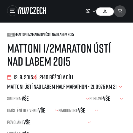
Závody
Domů
/
Mattoni 1/2Maraton Ústí nad Labem 2015
Výsledky
Mattoni 1/2Maraton Ústí
Foto & Video
nad Labem 2015
RunCzech Store
Running Mall
12. 9. 2015
2140 běžců v cíli
Běžecké série
Skupina:
Pohlaví:
Běžecká liga
Umístění dle věku:
Národnost:
O běžecké lize
SuperHalfs
Jak to funguje
Povolání:
projekt SuperHalfs
Výsledky běžecké ligy
EuroHeroes
SuperHalfs FAQ