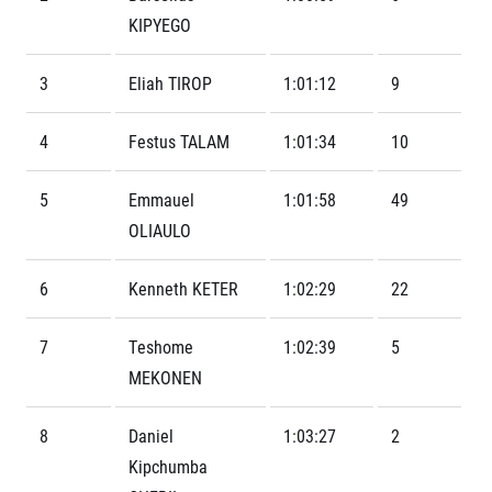
FAQ (Často kladené dotazy)
Naši partneři
Pro média
KIPYEGO
Oznámení fúze
Historie
Aktuality
Dobrovolníci
RunCzech
Akreditace a vše k závodům
Dárkové poukazy
3
Eliah TIROP
1:01:12
9
Kariéra
Tiskové zprávy
Šablony k dárkovému poukazu ke stažení
All Runners Are Beautiful
Running Mall
Poznámky pro editory
4
Festus TALAM
1:01:34
10
RunCzech Racing
Magazíny
Vítejte v Running Mall
Ekofilozofie
Kalendář
5
Emmauel
1:01:58
49
Mobilní aplikace RunCzech
Individuální trénink
OLIAULO
Skupinové tréninky
Stáhněte si mobilní aplikaci RunCzech.
Firemní tréninky
6
Kenneth KETER
1:02:29
22
Masáže
7
Teshome
1:02:39
5
MEKONEN
8
Daniel
1:03:27
2
Titulární partneři
Kipchumba