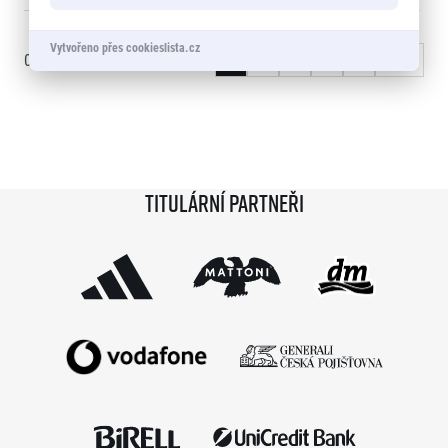
Vytvořeno přes cookieslista.cz
0 - 15
of
2140
záznamy
1
2
3
…
143
Další »
Titulární partneři