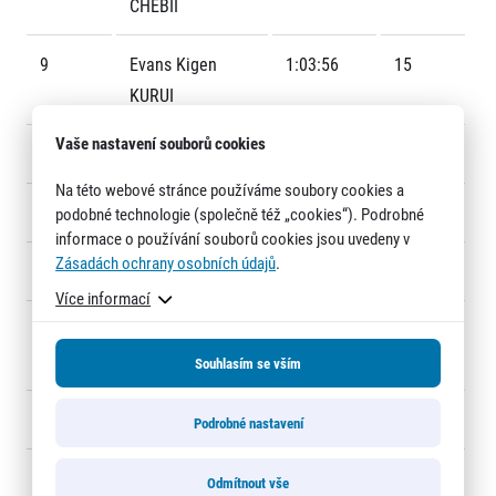
CHEBII
9
Evans Kigen
1:03:56
15
KURUI
Vaše nastavení souborů cookies
10
Habtamu ARGA
1:03:57
19
Na této webové stránce používáme soubory cookies a
Informace o webu
11
Paulo PAULA
1:04:29
14
podobné technologie (společně též „cookies“). Podrobné
Všeobecné smluvní podmínky
informace o používání souborů cookies jsou uvedeny v
Informace o cookies
Zásadách ochrany osobních údajů
.
12
Yuki MATSUOKA
1:04:34
17
Podmínky GDPR
Více informací
13
Rikinobu
1:04:57
18
WATANABE
Souhlasím se vším
14
Vít Pavlišta
1:06:46
21
Podrobné nastavení
© 2026 RunCzech s.r.o.
15
Ryuji OKADA
1:06:49
16
Odmítnout vše