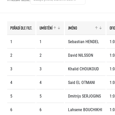
EuroHeroes Challenge
EuroHeroes Challenge
EuroHeroes Challenge
EuroHeroes Challenge
Pořadí dle filt.
Umístění
Jméno
Ofi
Systém bodování
Napoli Running
1
1
Sebastian HENDEL
1:0
O Napoli Running
RunCzech Halfs
2
2
David NILSSON
1:0
Projekt RunCzech Half
3
3
Khalid CHOUKOUD
1:0
4
4
Said EL OTMANI
1:0
5
5
Dmitrijs SERJOGINS
1:0
6
6
Lahsene BOUCHIKHI
1:0