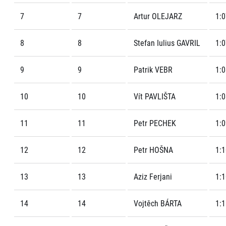
7
7
Artur OLEJARZ
1:0
8
8
Stefan Iulius GAVRIL
1:0
9
9
Patrik VEBR
1:0
10
10
Vít PAVLIŠTA
1:0
11
11
Petr PECHEK
1:0
12
12
Petr HOŠNA
1:1
13
13
Aziz Ferjani
1:1
14
14
Vojtěch BÁRTA
1:1