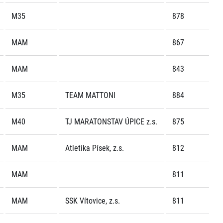
M35
878
MAM
867
MAM
843
M35
TEAM MATTONI
884
M40
TJ MARATONSTAV ÚPICE z.s.
875
MAM
Atletika Písek, z.s.
812
MAM
811
MAM
SSK Vítovice, z.s.
811