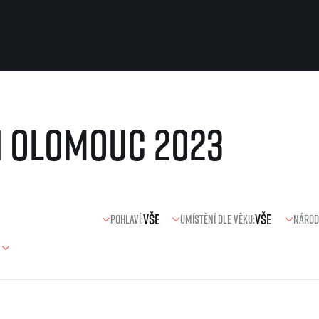
Pro běžce
Užitečné
n Olomouc 2023
Pro závodníky
O nás
Pravidla a všeobecné informace
Kontakt
Vše k pojištění
Náš tým
Přeregistrace na jiného závodníka
Naši partneři
Pověření k vyzvednutí čísla
Historie
Pro veřejnost
Pohlaví:
Umístění dle věku:
Národ
Reklamace výsledků
Vaše Fotografie
FAQ (Často kladené dotazy)
Inspirace
Oznámení fúze
Příběhy běžců
Dobrovolníci
RunCzech Story
Dárkové poukazy
AIMS Race Calendar
Šablony k dárkovému pouka
 2026