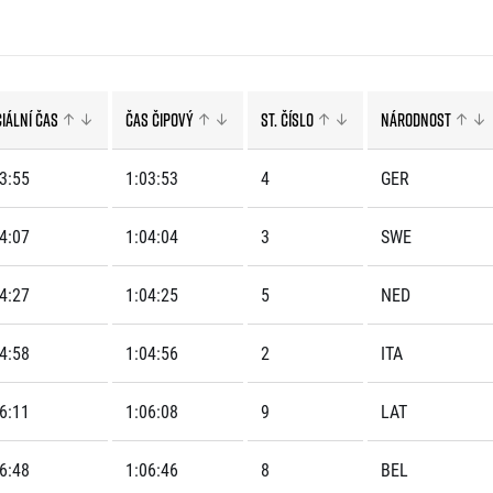
Komunity
stažení
 2025
Pro média
 2024
Prvoběžci
Aktuality
 2023
RunCzech Kings & Queens
Akreditace a vše k závodům
 2019
RunCzech Stars
ciální čas
Čas čipový
St. číslo
Národnost
Tiskové zprávy
dm rodinná míle
Poznámky pro editory
Český maratonský klub
Magazíny
3:55
1:03:53
4
GER
RunCzech Pacers
RunCzech
Running Doctors
Středoškoláci
Kariéra
4:07
1:04:04
3
SWE
s
Charita
All Runners Are Beautiful
RunCzech Racing
Seznam neziskových organizací
4:27
1:04:25
5
NED
Ekofilozofie
Běžím pro stromy
4:58
1:04:56
2
ITA
6:11
1:06:08
9
LAT
6:48
1:06:46
8
BEL