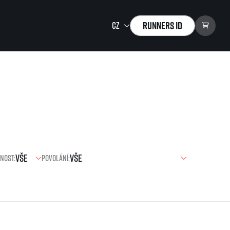
Runners ID
Running Mall
Vítejte v Running Mall
Kalendář
Individuální trénink
Skupinové tréninky
Firemní tréninky
nost:
Povolání:
Masáže
zu ke