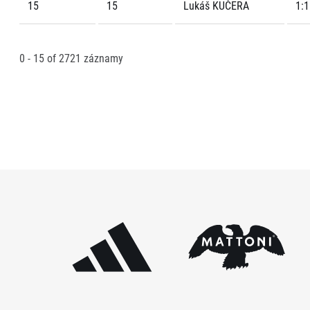
15
15
Lukáš KUČERA
1:1
0 - 15
of
2721
záznamy