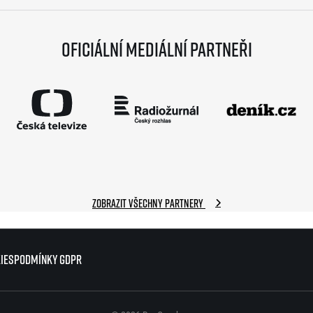
Oficiální mediální partneři
Zobrazit všechny partnery
ies
ies
Podmínky GDPR
Podmínky GDPR