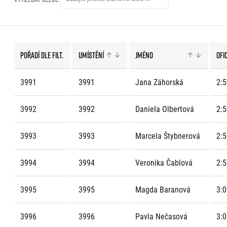
EuroHeroes Challenge
EuroHeroes Challenge
EuroHeroes Challenge
EuroHeroes Challenge
Pořadí dle filt.
Umístění
Jméno
Ofi
Systém bodování
Napoli Running
3991
3991
Jana Záhorská
2:5
O Napoli Running
RunCzech Halfs
3992
3992
Daniela Olbertová
2:5
Projekt RunCzech Half
3993
3993
Marcela Štybnerová
2:5
3994
3994
Veronika Čablová
2:5
3995
3995
Magda Baranová
3:0
3996
3996
Pavla Nečasová
3:0