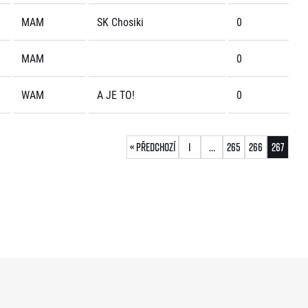
MAM
SK Chosiki
0
MAM
0
WAM
A JE TO!
0
« Předchozí
1
…
265
266
267