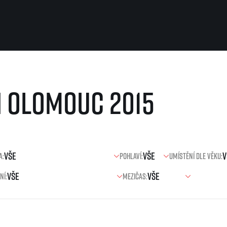
Pro běžce
Užitečné
n Olomouc 2015
Pro závodníky
O nás
Pravidla a všeobecné informace
Kontakt
Vše k pojištění
Náš tým
Přeregistrace na jiného závodníka
Naši partneři
Pověření k vyzvednutí čísla
Historie
Pro veřejnost
a:
Pohlaví:
Umístění dle věku:
Reklamace výsledků
Vaše Fotografie
FAQ (Často kladené dotazy)
ní:
Mezičas:
Inspirace
Oznámení fúze
Příběhy běžců
Dobrovolníci
RunCzech Story
Dárkové poukazy
AIMS Race Calendar
Šablony k dárkovému pouka
 2026