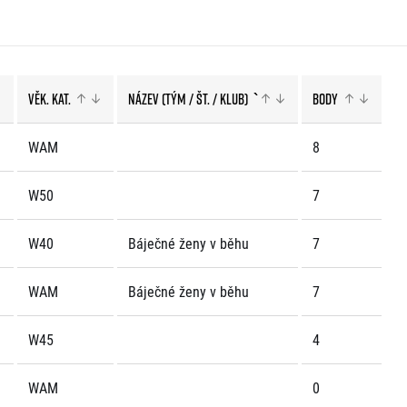
Věk. kat.
Název (tým / št. / klub)
`
Body
WAM
8
W50
7
W40
Báječné ženy v běhu
7
WAM
Báječné ženy v běhu
7
W45
4
WAM
0