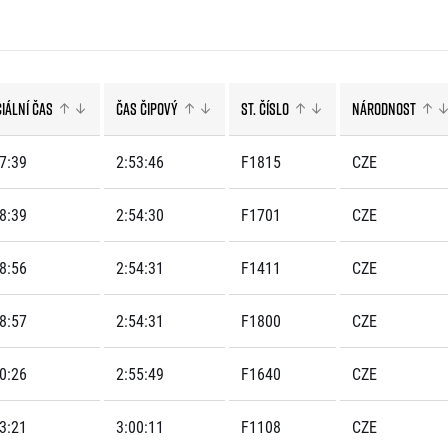
Komunity
stažení
 2025
Pro média
 2024
Prvoběžci
Aktuality
 2023
RunCzech Kings & Queens
Akreditace a vše k závodům
 2019
RunCzech Stars
ciální čas
Čas čipový
St. číslo
Národnost
Tiskové zprávy
dm rodinná míle
Poznámky pro editory
Český maratonský klub
Magazíny
7:39
2:53:46
F1815
CZE
RunCzech Pacers
RunCzech
Running Doctors
Středoškoláci
Kariéra
8:39
2:54:30
F1701
CZE
s
Charita
All Runners Are Beautiful
RunCzech Racing
Seznam neziskových organizací
8:56
2:54:31
F1411
CZE
Ekofilozofie
Běžím pro stromy
8:57
2:54:31
F1800
CZE
0:26
2:55:49
F1640
CZE
3:21
3:00:11
F1108
CZE