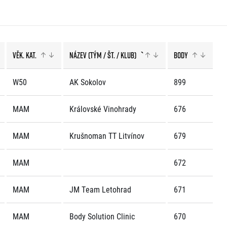
Věk. kat.
Název (tým / št. / klub)
`
Body
W50
AK Sokolov
899
MAM
Královské Vinohrady
676
MAM
Krušnoman TT Litvínov
679
MAM
672
MAM
JM Team Letohrad
671
MAM
Body Solution Clinic
670