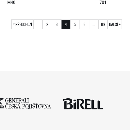
M40
701
« Předchozí
1
2
3
4
5
6
…
119
Další »