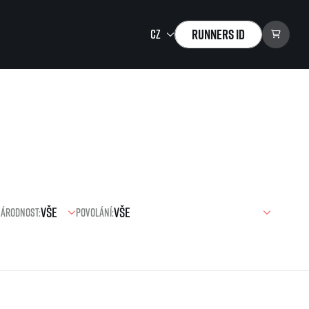
Runners ID
Running Mall
Vítejte v Running Mall
Kalendář
Individuální trénink
Skupinové tréninky
Firemní tréninky
árodnost:
Povolání:
Masáže
zu ke