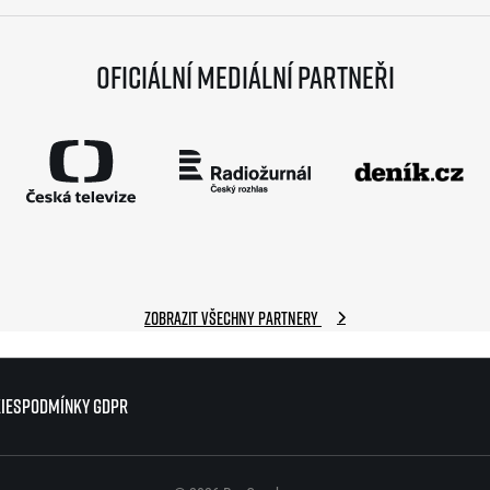
Oficiální mediální partneři
Zobrazit všechny partnery
ies
ies
Podmínky GDPR
Podmínky GDPR