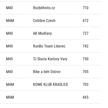
M40
Rozběhnito.cz
710
MAM
Collibre Czech
672
M40
AK Modřany
727
M40
RunBo Team Liberec
742
M45
TJ Slavia Karlovy Vary
750
M40
Bike a běh Ostrov
705
MAM
KOME KLUB KRASLICE
703
MAM
665