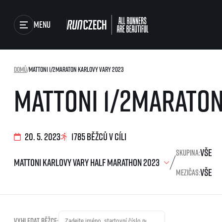
Menu
Závody
Domů
/
Mattoni 1/2Maraton Karlovy Vary 2023
Běžecké série
Mattoni 1/2Maraton
Běžecká liga
Výsledky
O běžecké lize
Jak to funguje
Foto & Video
Výsledky běžecké ligy
20. 5. 2023
1785 běžců v cíli
SuperHalfs
RunCzech Store
Skupina:
projekt SuperHalfs
SuperHalfs FAQ
Mezičas:
Running Mall
EuroHeroes
Projekt EuroHeroes
Seznam závodů
EuroHeroes Challenge
Vyhledat běžce: