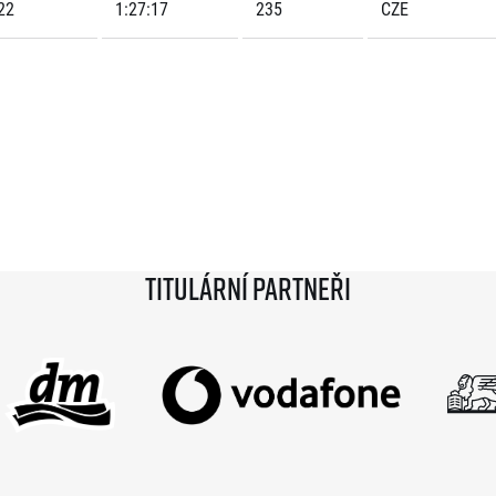
22
1:27:17
235
CZE
Titulární partneři