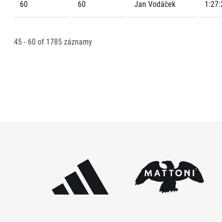
60
60
Jan Vodáček
1:27:
45 - 60
of
1785
záznamy