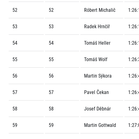
52
52
Róbert Michalič
1:26:
53
53
Radek Hrnčíř
1:26:
54
54
Tomáš Heller
1:26:
55
55
Tomáš Wolf
1:26:
56
56
Martin Sýkora
1:26:
57
57
Pavel Čekan
1:26:
58
58
Josef Děbnár
1:26:
59
59
Martin Gottwald
1:27: