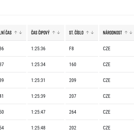
Komunity
stažení
 2025
Pro média
 2024
Prvoběžci
Aktuality
 2023
RunCzech Kings & Queens
Akreditace a vše k závodům
 2019
RunCzech Stars
lní čas
Čas čipový
St. číslo
Národnost
Tiskové zprávy
dm rodinná míle
Poznámky pro editory
Český maratonský klub
Magazíny
36
1:25:36
F8
CZE
RunCzech Pacers
RunCzech
Running Doctors
Středoškoláci
Kariéra
37
1:25:34
160
CZE
s
Charita
All Runners Are Beautiful
RunCzech Racing
Seznam neziskových organizací
39
1:25:31
209
CZE
Ekofilozofie
Běžím pro stromy
41
1:25:39
207
CZE
50
1:25:47
264
CZE
54
1:25:48
202
CZE