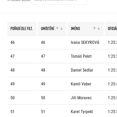
EuroHeroes Challenge
EuroHeroes Challenge
EuroHeroes Challenge
EuroHeroes Challenge
Pořadí dle filt.
Umístění
Jméno
Oficiá
Systém bodování
Napoli Running
46
46
Ivana SEKYROVÁ
1:25:
O Napoli Running
RunCzech Halfs
47
47
Tomáš Pekrt
1:25:
Projekt RunCzech Half
48
48
Daniel Sedlar
1:25:
49
49
Kamil Veber
1:25:
50
50
Jiří Moravec
1:25:
51
51
Karel Tyrpekl
1:25: