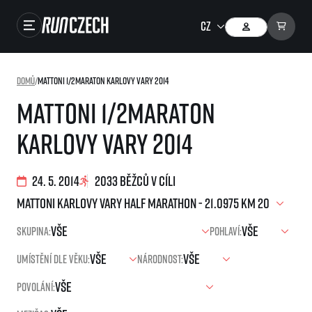
Závody
Domů
/
Mattoni 1/2Maraton Karlovy Vary 2014
Výsledky
Mattoni 1/2Maraton
Foto & Video
Karlovy Vary 2014
RunCzech Store
Running Mall
24. 5. 2014
2033 běžců v cíli
Běžecké série
Skupina:
Pohlaví:
Běžecká liga
Umístění dle věku:
Národnost:
O běžecké lize
SuperHalfs
Jak to funguje
Povolání:
projekt SuperHalfs
Výsledky běžecké ligy
EuroHeroes
SuperHalfs FAQ