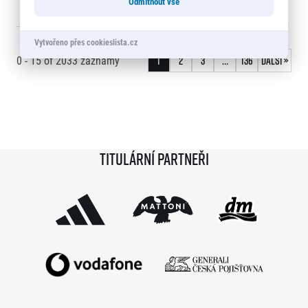
Odmítnout vše
WANJOHI
Vytvořeno přes cookieslista.cz
0 - 15
of
2033
záznamy
1
2
3
…
136
Další »
Titulární partneři