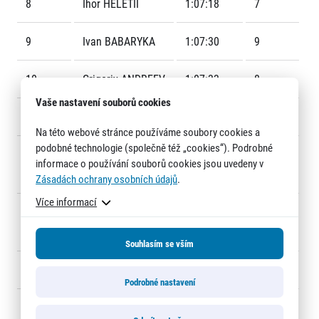
8
Ihor HELETII
1:07:18
7
9
Ivan BABARYKA
1:07:30
9
10
Grigoriy ANDREEV
1:07:33
8
Vaše nastavení souborů cookies
11
Ondřej FEJFAR
1:08:43
14
Na této webové stránce používáme soubory cookies a
Informace o webu
podobné technologie (společně též „cookies“). Podrobné
Všeobecné smluvní podmínky
12
Christelle
1:09:17
F2
informace o používání souborů cookies jsou uvedeny v
Informace o cookies
DAUNAY
Zásadách ochrany osobních údajů
.
Podmínky GDPR
Více informací
13
Kumeshi
1:10:56
F7
SICHALA
Souhlasím se vším
14
Lucy LIAVOGA
1:11:54
F6
Podrobné nastavení
© 2026 RunCzech s.r.o.
15
Mary Wangari
1:12:00
F9