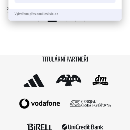
30 - 45
of
2744
záznamy
Vytvořeno přes cookieslista.cz
« Předchozí
1
2
3
4
5
…
183
Další »
Titulární partneři