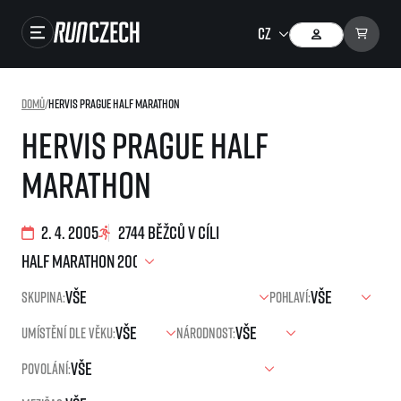
Závody
Domů
/
Hervis Prague Half Marathon
Výsledky
Hervis Prague Half
Foto & Video
Marathon
RunCzech Store
Running Mall
2. 4. 2005
2744 běžců v cíli
Běžecké série
Skupina:
Pohlaví:
Běžecká liga
Umístění dle věku:
Národnost:
O běžecké lize
SuperHalfs
Jak to funguje
Povolání:
projekt SuperHalfs
Výsledky běžecké ligy
EuroHeroes
SuperHalfs FAQ