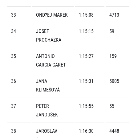
FAQ (Často kladené dotazy)
Naši partneři
Pro média
Oznámení fúze
Historie
Aktuality
33
OND?EJ MAREK
1:15:08
4713
Dobrovolníci
RunCzech
Akreditace a vše k závodům
Dárkové poukazy
Kariéra
Tiskové zprávy
Šablony k dárkovému poukazu ke stažení
34
JOSEF
1:15:15
59
All Runners Are Beautiful
Running Mall
Poznámky pro editory
PROCHÁZKA
RunCzech Racing
Magazíny
Vítejte v Running Mall
Ekofilozofie
Kalendář
35
ANTONIO
1:15:27
159
Mobilní aplikace RunCzech
Individuální trénink
GARCIA GARET
Skupinové tréninky
Stáhněte si mobilní aplikaci RunCzech.
Firemní tréninky
36
JANA
1:15:31
5005
Masáže
KLIMEŠOVÁ
37
PETER
1:15:55
55
JANOUŠEK
Titulární partneři
38
JAROSLAV
1:16:30
4448