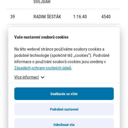
ŠVEJDAR
39
RADIM ŠESTÁK
1:16:40
4540
40
GARETH DAVIES
1:16:41
188
Vaše nastavení souborů cookies
41
MAREK
1:16:49
79
Na této webové stránce používáme soubory cookies a
Informace o webu
BUCHVALDEK
podobné technologie (společně též „cookies“). Podrobné
Všeobecné smluvní podmínky
informace o používání souborů cookies jsou uvedeny v
Informace o cookies
Zásadách ochrany osobních údajů
.
42
JAN SOKOL
1:17:20
4326
Podmínky GDPR
Více informací
43
LUBOŠ DUŠEK
1:17:20
90
Souhlasím se vším
44
JÁN KORYTÁR
1:17:21
88
Podrobné nastavení
45
KAREL VOJÍ?
1:17:28
723
© 2026 RunCzech s.r.o.
Odmítnout vše