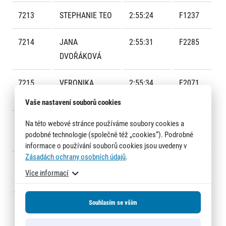
7213
STEPHANIE TEO
2:55:24
F1237
7214
JANA
2:55:31
F2285
DVOŘÁKOVÁ
7215
VERONIKA
2:55:34
F2071
Informace o webu
BRÁZDOVÁ
Vaše nastavení souborů cookies
Všeobecné smluvní podmínky
Informace o cookies
7216
Na této webové stránce používáme soubory cookies a
ŠTEFAN
2:55:35
4919
Podmínky GDPR
podobné technologie (společně též „cookies“). Podrobné
SPODNIAK
informace o používání souborů cookies jsou uvedeny v
Zásadách ochrany osobních údajů
.
7217
JAMES
2:55:53
5871
Více informací
RATHBURN
Souhlasím se vším
7218
LUCIE
2:55:53
F2115
© 2026 RunCzech s.r.o.
PASTUCHOVÁ