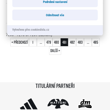
Podrobné nastavení
7219
PETER
2:55:56
6141
Odmítnout vše
SOMMERS
Vytvořeno přes cookieslista.cz
7200 - 7215
of
7269
záznamy
« Předchozí
1
…
479
480
481
482
483
…
485
Další »
Titulární partneři