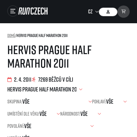
Závody
Domů
/
Hervis Prague Half Marathon 2011
Výsledky
Hervis Prague Half
Foto & Video
Marathon 2011
RunCzech Store
Running Mall
2. 4. 2011
7269 běžců v cíli
Běžecké série
Skupina:
Pohlaví:
Běžecká liga
Umístění dle věku:
Národnost:
O běžecké lize
SuperHalfs
Jak to funguje
Povolání:
projekt SuperHalfs
Výsledky běžecké ligy
EuroHeroes
SuperHalfs FAQ