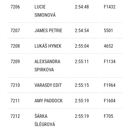
FAQ (Často kladené dotazy)
Naši partneři
Pro média
7206
LUCIE
2:54:48
F1432
Oznámení fúze
Historie
Aktuality
SIMONOVÁ
Dobrovolníci
RunCzech
Akreditace a vše k závodům
Dárkové poukazy
Kariéra
Tiskové zprávy
Šablony k dárkovému poukazu ke stažení
7207
JAMES PETRIE
2:54:54
5501
All Runners Are Beautiful
Running Mall
Poznámky pro editory
RunCzech Racing
Magazíny
Vítejte v Running Mall
7208
LUKÁŠ HYNEK
2:55:04
4652
Ekofilozofie
Kalendář
Mobilní aplikace RunCzech
Individuální trénink
7209
ALEXSANDRA
2:55:11
F1134
Skupinové tréninky
SPIRKOVA
Stáhněte si mobilní aplikaci RunCzech.
Firemní tréninky
Masáže
7210
VARASDY EDIT
2:55:15
F1964
7211
AMY PADDOCK
2:55:19
F1604
7212
ŠÁRKA
2:55:19
F705
Titulární partneři
ŠLÉGROVÁ