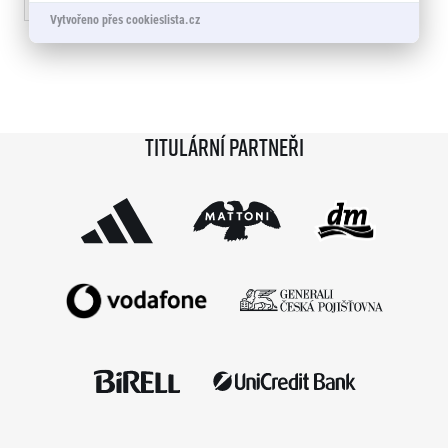
« Předchozí
1
2
3
4
5
6
…
73
Další »
Vytvořeno přes cookieslista.cz
Titulární partneři