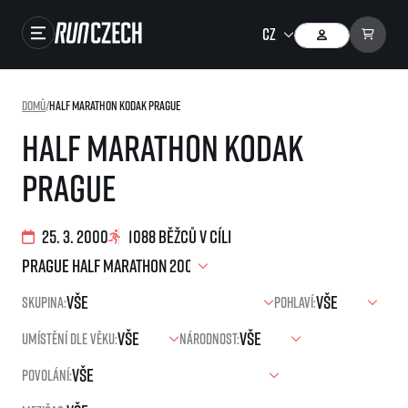
Závody
Domů
/
Half Marathon Kodak Prague
Výsledky
Half Marathon Kodak
Foto & Video
Prague
RunCzech Store
Running Mall
25. 3. 2000
1088 běžců v cíli
Běžecké série
Skupina:
Pohlaví:
Běžecká liga
Umístění dle věku:
Národnost:
O běžecké lize
SuperHalfs
Jak to funguje
Povolání:
projekt SuperHalfs
Výsledky běžecké ligy
EuroHeroes
SuperHalfs FAQ