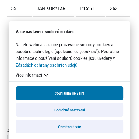
55
JÁN KORYTÁR
1:15:51
363
56
CAMERON
1:15:53
647
Vaše nastavení souborů cookies
STUBER
Na této webové stránce používáme soubory cookies a
57
MIROSLAV
1:15:55
378
podobné technologie (společně též „cookies“). Podrobné
Informace o webu
informace o používání souborů cookies jsou uvedeny v
KUBÁLEK
Zásadách ochrany osobních údajů
.
Všeobecné smluvní podmínky
Informace o cookies
58
Více informací
PETR JINDRA
1:16:02
377
Podmínky GDPR
59
ONDŘEJ ČAKRT
1:16:04
482
Souhlasím se vším
60
PAVEL VINŠ
1:16:17
553
Podrobné nastavení
Odmítnout vše
45 - 60
of
1088
záznamy
© 2026 RunCzech s.r.o.