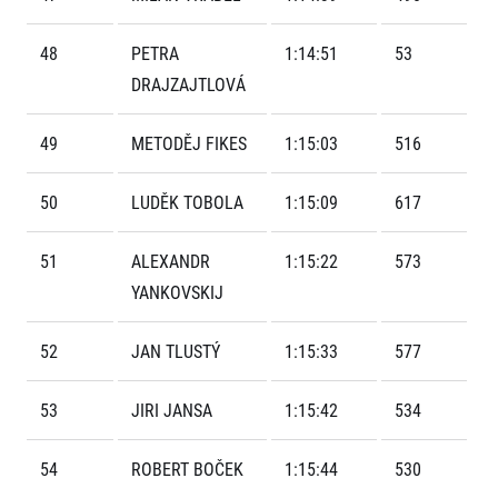
FAQ (Často kladené dotazy)
Naši partneři
Pro média
Oznámení fúze
Historie
Aktuality
48
PETRA
1:14:51
53
Dobrovolníci
RunCzech
Akreditace a vše k závodům
Dárkové poukazy
DRAJZAJTLOVÁ
Kariéra
Tiskové zprávy
Šablony k dárkovému poukazu ke stažení
All Runners Are Beautiful
Running Mall
Poznámky pro editory
49
METODĚJ FIKES
1:15:03
516
RunCzech Racing
Magazíny
Vítejte v Running Mall
Ekofilozofie
Kalendář
50
LUDĚK TOBOLA
1:15:09
617
Mobilní aplikace RunCzech
Individuální trénink
Skupinové tréninky
51
ALEXANDR
1:15:22
573
Stáhněte si mobilní aplikaci RunCzech.
Firemní tréninky
YANKOVSKIJ
Masáže
52
JAN TLUSTÝ
1:15:33
577
53
JIRI JANSA
1:15:42
534
Titulární partneři
54
ROBERT BOČEK
1:15:44
530