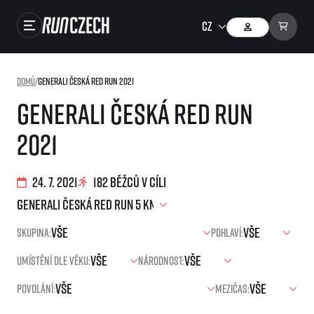
Závody
Domů
/
Generali Česká Red Run 2021
Výsledky
Generali Česká Red Run
Foto & Video
2021
RunCzech Store
Running Mall
24. 7. 2021
182 běžců v cíli
Běžecké série
Skupina:
Pohlaví:
Běžecká liga
Umístění dle věku:
Národnost:
O běžecké lize
SuperHalfs
Jak to funguje
Povolání:
Mezičas:
projekt SuperHalfs
Výsledky běžecké ligy
EuroHeroes
SuperHalfs FAQ