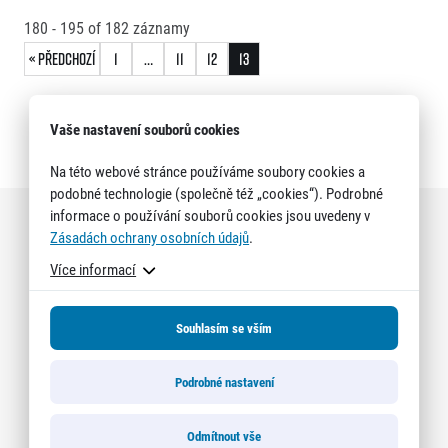
FAQ (Často kladené dotazy)
Naši partneři
Pro média
Oznámení fúze
180 - 195
of
182
záznamy
Historie
Aktuality
Dobrovolníci
RunCzech
« Předchozí
1
…
11
12
13
Akreditace a vše k závodům
Dárkové poukazy
Kariéra
Tiskové zprávy
Šablony k dárkovému poukazu ke stažení
All Runners Are Beautiful
Running Mall
Poznámky pro editory
Vaše nastavení souborů cookies
RunCzech Racing
Magazíny
Vítejte v Running Mall
Ekofilozofie
Na této webové stránce používáme soubory cookies a
Kalendář
podobné technologie (společně též „cookies“). Podrobné
Titulární partneři
Mobilní aplikace RunCzech
Individuální trénink
informace o používání souborů cookies jsou uvedeny v
Skupinové tréninky
Zásadách ochrany osobních údajů
.
Stáhněte si mobilní aplikaci RunCzech.
Firemní tréninky
Více informací
Masáže
Souhlasím se vším
Podrobné nastavení
Titulární partneři
Odmítnout vše