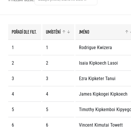
EuroHeroes Challenge
EuroHeroes Challenge
EuroHeroes Challenge
EuroHeroes Challenge
Pořadí dle filt.
Umístění
Jméno
Systém bodování
Napoli Running
1
1
Rodrigue Kwizera
O Napoli Running
RunCzech Halfs
2
2
Isaia Kipkoech Lasoi
Projekt RunCzech Half
3
3
Ezra Kipketer Tanui
4
4
James Kipkogei Kipkoech
5
5
Timothy Kipkemboi Kipyeg
6
6
Vincent Kimutai Towett