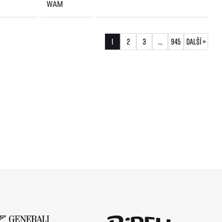
WAM
1
2
3
…
945
Další »