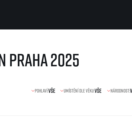
Pro běžce
Užitečné
n Praha 2025
Pro závodníky
O nás
Pravidla a všeobecné informace
Kontakt
Vše k pojištění
Náš tým
Přeregistrace na jiného závodníka
Naši partneři
Pověření k vyzvednutí čísla
Historie
Pro veřejnost
Pohlaví:
Umístění dle věku:
Národnost:
Reklamace výsledků
Vaše Fotografie
FAQ (Často kladené dotazy)
Inspirace
Oznámení fúze
Příběhy běžců
Dobrovolníci
RunCzech Story
Dárkové poukazy
AIMS Race Calendar
Šablony k dárkovému pouka
 2026