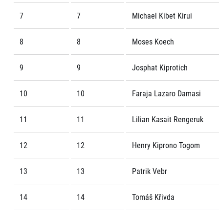
7
7
Michael Kibet Kirui
8
8
Moses Koech
9
9
Josphat Kiprotich
10
10
Faraja Lazaro Damasi
11
11
Lilian Kasait Rengeruk
12
12
Henry Kiprono Togom
13
13
Patrik Vebr
14
14
Tomáš Křivda