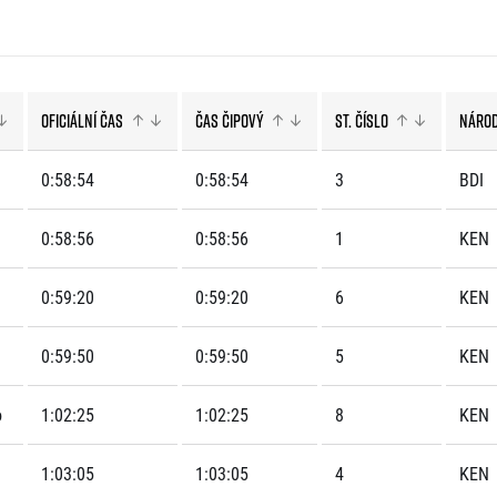
Komunity
stažení
 2025
Pro média
 2024
Prvoběžci
Aktuality
 2023
RunCzech Kings & Queens
Akreditace a vše k závodům
 2019
RunCzech Stars
Oficiální čas
Čas čipový
St. číslo
Náro
Tiskové zprávy
dm rodinná míle
Poznámky pro editory
Český maratonský klub
Magazíny
0:58:54
0:58:54
3
BDI
RunCzech Pacers
RunCzech
Running Doctors
Středoškoláci
Kariéra
0:58:56
0:58:56
1
KEN
s
Charita
All Runners Are Beautiful
RunCzech Racing
Seznam neziskových organizací
0:59:20
0:59:20
6
KEN
Ekofilozofie
Běžím pro stromy
0:59:50
0:59:50
5
KEN
o
1:02:25
1:02:25
8
KEN
1:03:05
1:03:05
4
KEN