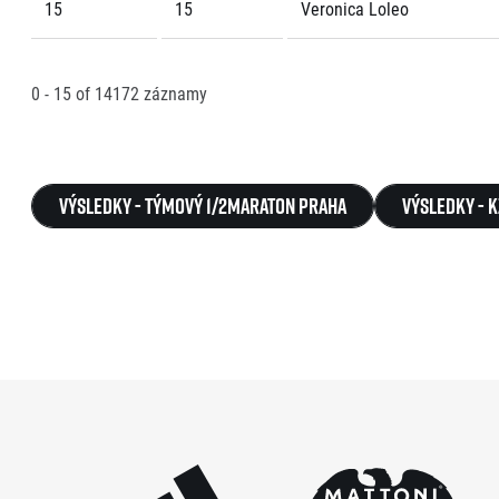
15
15
Veronica Loleo
0 - 15
of
14172
záznamy
Výsledky - Týmový 1/2Maraton Praha
Výsledky - 