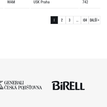
WAM
USK Praha
742
1
2
3
…
104
Další »