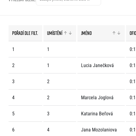
EuroHeroes Challenge
EuroHeroes Challenge
EuroHeroes Challenge
EuroHeroes Challenge
Pořadí dle filt.
Umístění
Jméno
Ofi
Systém bodování
Napoli Running
1
1
0:1
O Napoli Running
RunCzech Halfs
2
1
Lucia Janečková
0:1
Projekt RunCzech Half
3
2
0:1
4
2
Marcela Joglová
0:1
5
3
Katarina Beľová
0:1
6
4
Jana Mozolaniova
0:1