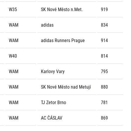
W35
SK Nové Město n.Met.
919
WAM
adidas
834
WAM
adidas Runners Prague
914
W40
814
WAM
Karlovy Vary
795
WAM
SK Nové Město nad Metují
880
WAM
TJ Zetor Brno
781
WAM
AC ČÁSLAV
869