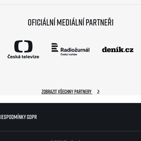
Oficiální mediální partneři
Zobrazit všechny partnery
ies
ies
Podmínky GDPR
Podmínky GDPR