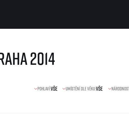
Pro běžce
Užitečné
raha 2014
Pro závodníky
O nás
Pravidla a všeobecné informace
Kontakt
Vše k pojištění
Náš tým
Přeregistrace na jiného závodníka
Naši partneři
Pověření k vyzvednutí čísla
Historie
Pro veřejnost
Pohlaví:
Umístění dle věku:
Národnost
Reklamace výsledků
Vaše Fotografie
FAQ (Často kladené dotazy)
Inspirace
Oznámení fúze
Příběhy běžců
Dobrovolníci
RunCzech Story
Dárkové poukazy
AIMS Race Calendar
Šablony k dárkovému pouka
 2026