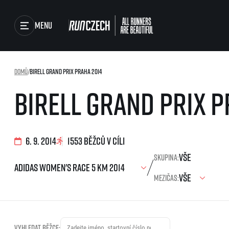
Menu
Závody
Domů
/
Birell Grand Prix Praha 2014
Běžecké série
Birell Grand Prix P
Běžecká liga
Výsledky
O běžecké lize
Jak to funguje
Foto & Video
Výsledky běžecké ligy
6. 9. 2014
1553 běžců v cíli
SuperHalfs
RunCzech Store
Skupina:
projekt SuperHalfs
SuperHalfs FAQ
Mezičas:
Running Mall
EuroHeroes
Projekt EuroHeroes
Seznam závodů
EuroHeroes Challenge
Vyhledat běžce: