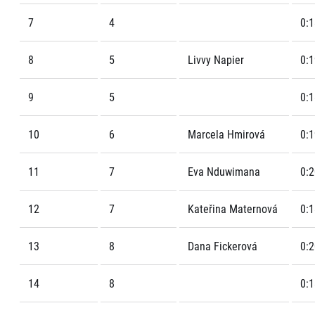
7
4
0:1
8
5
Livvy Napier
0:1
9
5
0:1
10
6
Marcela Hmirová
0:1
11
7
Eva Nduwimana
0:2
12
7
Kateřina Maternová
0:1
13
8
Dana Fickerová
0:2
14
8
0:1