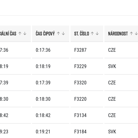
Komunity
stažení
 2025
Pro média
 2024
Prvoběžci
Aktuality
 2023
RunCzech Kings & Queens
Akreditace a vše k závodům
 2019
RunCzech Stars
ciální čas
Čas čipový
St. číslo
Národnost
Tiskové zprávy
dm rodinná míle
Poznámky pro editory
Český maratonský klub
Magazíny
7:36
0:17:36
F3287
CZE
RunCzech Pacers
RunCzech
Running Doctors
Středoškoláci
Kariéra
8:19
0:18:19
F3229
SVK
s
Charita
All Runners Are Beautiful
RunCzech Racing
Seznam neziskových organizací
7:39
0:17:39
F3320
CZE
Ekofilozofie
Běžím pro stromy
8:30
0:18:30
F3220
CZE
8:42
0:18:42
F3134
CZE
9:23
0:19:21
F3184
SVK