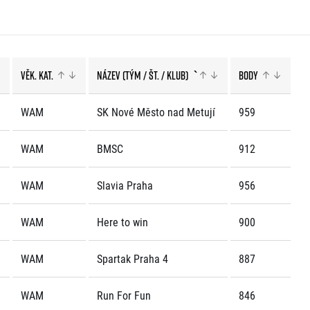
Věk. kat.
Název (tým / št. / klub)
`
Body
WAM
SK Nové Město nad Metují
959
WAM
BMSC
912
WAM
Slavia Praha
956
WAM
Here to win
900
WAM
Spartak Praha 4
887
WAM
Run For Fun
846