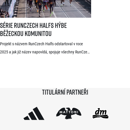
dlouhodobě žijící ve Španělsku Rodrigue Kwizera. […]
Série RunCzech Halfs hýbe běžeckou komunitou
Série RunCzech Halfs hýbe
běžeckou komunitou
Projekt s názvem RunCzech Halfs odstartoval v roce
2025 a jak již název napovídá, spojuje všechny RunCzech
půlmaratony v České republice do jedné série. Běžci,
kterým se ji během 36 měsíců podaří absolvovat celou,
získají krásnou medaili a stanou se součástí speciální
síně slávy. Přestože projekt odstartoval teprve minulou
Titulární partneři
sezónu a od startu tak uběhlo teprve 18 měsíců,
podmínky již stihlo […]