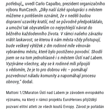
FAQ (Často kladené dotazy)
Naši partneři
Pro média
potřebují
„, uvedl Carlo Capalbo, prezident organizačního
Oznámení fúze
Historie
výboru RunCzech. „
Díky naší úzké spolupráci s městem
Aktuality
Dobrovolníci
RunCzech
můžeme s potěšením oznámit, že v neděli budou
Akreditace a vše k závodům
Dárkové poukazy
dopravní uzavírky kratší, než se původně předpokládalo,
Kariéra
Tiskové zprávy
Šablony k dárkovému poukazu ke stažení
a umožní tak obyvatelům co nejrychlejší návrat do
All Runners Are Beautiful
Running Mall
Poznámky pro editory
běžného každodenního života. V rámci našeho závazku
RunCzech Racing
Magazíny
Vítejte v Running Mall
vrátit laskavost, se kterou k nám města vždy přistupují,
Ekofilozofie
Kalendář
bude veškerý výtěžek z dm rodinné míle věnován
Mobilní aplikace RunCzech
Individuální trénink
vybranému městu, které bylo postiženo povodní. Shodli
Skupinové tréninky
jsem se na tom jednohlasně i s městem Ústí nad Labem.
Stáhněte si mobilní aplikaci RunCzech.
Firemní tréninky
Vyzýváme všechny, aby se k rodinné míli připojili
Masáže
s vědomím, že je to pro dobrou věc – pomáhají
pozvednout náladu komunity a napomáhají procesu
obnovy,
“ dodal.
Mattoni 1/2Maraton Ústí nad Labem je závodem evropského
významu, na který v rámci projektu EuroHeroes přijíždějí
Titulární partneři
pozvaní elitní atleti ze všech koutů Evropy. Závod je pořádán