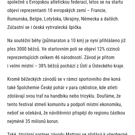
společně s Evropskou atletickou federací, letos se na startu
objeví reprezentanti 10 evropských zemí – Francie,
Rumunska, Belgie, Lotyšska, Ukrajiny, Německa a dalších.
Zúčastní se i česká vytrvalecká špička.
Na soutěžní běhy (půlmaraton a 10 km) je nyní přihlášeno již
přes 3000 běžců. Ve startovním poli se objeví 12% cizinců
Informace o webu
reprezentujících celkem 46 národností. Závod je přitom
Všeobecné smluvní podmínky
i velmi místní – 38% běžců pochází z Ústí a Ústeckého kraje.
Informace o cookies
Podmínky GDPR
Kromě běžeckých závodů se v rámci sportovního dne koná
také Spolchemie Český pohár v para cyklistice, kde atleti
zdolávají svou trať na handbiku nebo tricyklu. Doufáme, že
tento festival stmelí komunitu a podpoří místní ekonomiku,
neboť se očekává, že návštěvníci přispějí do regionu částkou
nejméně 35 milionů korun.
© 2026 RunCzech s.r.o.
Také titulární partner závodu Mattoni se přidává k všeobecné