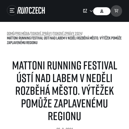
Závody
Domů
/
Pro média
/
Tiskové zprávy
/
Tiskové zprávy 2024
/
Mattoni Running Festival Ústí nad Labem v neděli rozběhá město. Výtěžek pomůže
Výsledky
zaplavenému regionu
Foto & Video
Mattoni Running Festival
RunCzech Store
Ústí nad Labem v neděli
Running Mall
rozběhá město. Výtěžek
Běžecké série
pomůže zaplavenému
Běžecká liga
O běžecké lize
regionu
SuperHalfs
Jak to funguje
projekt SuperHalfs
Výsledky běžecké ligy
EuroHeroes
SuperHalfs FAQ