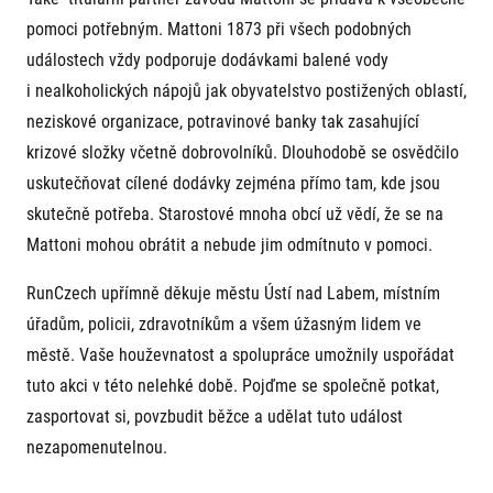
pomoci potřebným. Mattoni 1873 při všech podobných
událostech vždy podporuje dodávkami balené vody
i nealkoholických nápojů jak obyvatelstvo postižených oblastí,
neziskové organizace, potravinové banky tak zasahující
krizové složky včetně dobrovolníků. Dlouhodobě se osvědčilo
uskutečňovat cílené dodávky zejména přímo tam, kde jsou
skutečně potřeba. Starostové mnoha obcí už vědí, že se na
Mattoni mohou obrátit a nebude jim odmítnuto v pomoci.
RunCzech upřímně děkuje městu Ústí nad Labem, místním
úřadům, policii, zdravotníkům a všem úžasným lidem ve
městě. Vaše houževnatost a spolupráce umožnily uspořádat
tuto akci v této nelehké době. Pojďme se společně potkat,
zasportovat si, povzbudit běžce a udělat tuto událost
nezapomenutelnou.