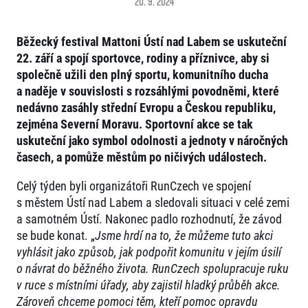
20. 9. 2024
Projekt EuroHeroes
Napoli Running
Seznam závodů
O Napoli Running
Běžecký festival Mattoni Ústí nad Labem se uskuteční
EuroHeroes Challenge 2026
RunCzech Halfs
22. září a spojí sportovce, rodiny a příznivce, aby si
EuroHeroes Challenge 2025
Projekt RunCzech Halfs
společně užili den plný sportu, komunitního ducha
EuroHeroes Challenge 2024
Pro běžce
a naděje v souvislosti s rozsáhlými povodněmi, které
EuroHeroes Challenge 2023
nedávno zasáhly střední Evropu a Českou republiku,
Pro závodníky
EuroHeroes Challenge 2019
zejména Severní Moravu. Sportovní akce se tak
Systém bodování
Pravidla a všeobecné informace
Inspirace
uskuteční jako symbol odolnosti a jednoty v náročných
Vše k pojištění
časech, a pomůže městům po ničivých událostech.
Příběhy běžců
Přeregistrace na jiného závodníka
Komunity
RunCzech Story
Pověření k vyzvednutí čísla
Celý týden byli organizátoři RunCzech ve spojení
Prvoběžci
AIMS Race Calendar
Charita
Reklamace výsledků
s městem Ústí nad Labem a sledovali situaci v celé zemi
RunCzech Kings & Queens
Vaše Fotografie
Seznam neziskových organizací
a samotném Ústí. Nakonec padlo rozhodnutí, že závod
RunCzech Stars
Běžím pro stromy
se bude konat. „
Jsme hrdí na to, že můžeme tuto akci
Užitečné
dm rodinná míle
vyhlásit jako způsob, jak podpořit komunitu v jejím úsilí
Český maratonský klub
O nás
o návrat do běžného života. RunCzech spolupracuje ruku
RunCzech Pacers
Kontakt
v ruce s místními úřady, aby zajistil hladký průběh akce.
Pro veřejnost
Running Doctors
Náš tým
Zároveň chceme pomoci těm, kteří pomoc opravdu
Středoškoláci