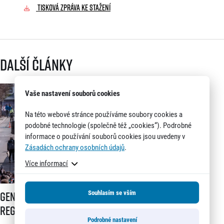
TISKOVÁ ZPRÁVA KE STAŽENÍ
Další články
Vaše nastavení souborů cookies
Na této webové stránce používáme soubory cookies a
podobné technologie (společně též „cookies“). Podrobné
informace o používání souborů cookies jsou uvedeny v
Zásadách ochrany osobních údajů
.
Více informací
Generali 1/2Maraton Praha spouští registrace a mění dosavadní systé
Souhlasím se vším
Generali 1/2Maraton Praha spouští
registrace a mění dosavadní systém!
Podrobné nastavení