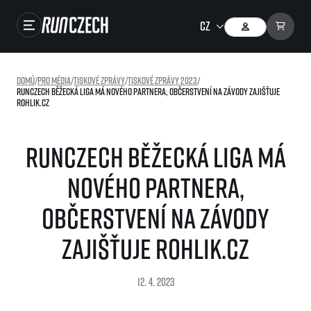
Závody
Domů
/
Pro média
/
Tiskové zprávy
/
Tiskové zprávy 2023
/
RunCzech běžecká liga má nového partnera, občerstvení na závody zajišťuje
Výsledky
Rohlik.cz
Foto & Video
RunCzech běžecká liga má
RunCzech Store
nového partnera,
Running Mall
občerstvení na závody
Běžecké série
zajišťuje Rohlik.cz
Běžecká liga
O běžecké lize
SuperHalfs
12. 4. 2023
Jak to funguje
projekt SuperHalfs
Výsledky běžecké ligy
EuroHeroes
SuperHalfs FAQ