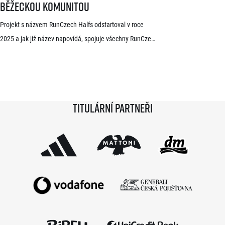
běžeckou komunitou
Projekt s názvem RunCzech Halfs odstartoval v roce
2025 a jak již název napovídá, spojuje všechny RunCzech
půlmaratony v České republice do jedné série. Běžci,
kterým se ji během 36 měsíců podaří absolvovat celou,
získají krásnou medaili a stanou se součástí speciální
síně slávy. Přestože projekt odstartoval teprve minulou
Titulární partneři
sezónu a od startu tak uběhlo teprve 18 měsíců,
podmínky již stihlo […]