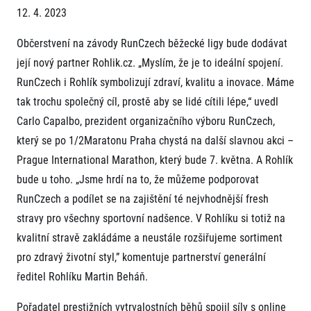
Projekt EuroHeroes
12. 4. 2023
Napoli Running
Seznam závodů
O Napoli Running
Občerstvení na závody RunCzech běžecké ligy bude dodávat
EuroHeroes Challenge 2026
RunCzech Halfs
EuroHeroes Challenge 2025
její nový partner Rohlik.cz. „Myslím, že je to ideální spojení.
Projekt RunCzech Halfs
EuroHeroes Challenge 2024
RunCzech i Rohlík symbolizují zdraví, kvalitu a inovace. Máme
Pro běžce
EuroHeroes Challenge 2023
tak trochu společný cíl, prostě aby se lidé cítili lépe,“ uvedl
Pro závodníky
EuroHeroes Challenge 2019
Carlo Capalbo, prezident organizačního výboru RunCzech,
Systém bodování
Pravidla a všeobecné informace
Inspirace
který se po 1/2Maratonu Praha chystá na další slavnou akci –
Vše k pojištění
Prague International Marathon, který bude 7. května. A Rohlík
Příběhy běžců
Přeregistrace na jiného závodníka
Komunity
bude u toho. „Jsme hrdí na to, že můžeme podporovat
RunCzech Story
Pověření k vyzvednutí čísla
Prvoběžci
AIMS Race Calendar
Charita
RunCzech a podílet se na zajištění té nejvhodnější fresh
Reklamace výsledků
RunCzech Kings & Queens
Vaše Fotografie
stravy pro všechny sportovní nadšence. V Rohlíku si totiž na
Seznam neziskových organizací
RunCzech Stars
Běžím pro stromy
kvalitní stravě zakládáme a neustále rozšiřujeme sortiment
Užitečné
dm rodinná míle
pro zdravý životní styl,” komentuje partnerství generální
Český maratonský klub
O nás
RunCzech Pacers
ředitel Rohlíku Martin Beháň.
Kontakt
Pro veřejnost
Running Doctors
Náš tým
Pořadatel prestižních vytrvalostních běhů spojil síly s online
Středoškoláci