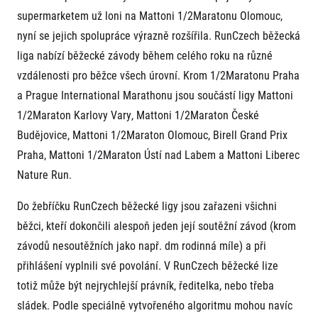
FAQ (Často kladené dotazy)
Naši partneři
Pro média
supermarketem už loni na Mattoni 1/2Maratonu Olomouc,
Oznámení fúze
Historie
Aktuality
nyní se jejich spolupráce výrazně rozšířila. RunCzech běžecká
Dobrovolníci
RunCzech
Akreditace a vše k závodům
Dárkové poukazy
liga nabízí běžecké závody během celého roku na různé
Kariéra
Tiskové zprávy
Šablony k dárkovému poukazu ke stažení
vzdálenosti pro běžce všech úrovní. Krom 1/2Maratonu Praha
All Runners Are Beautiful
Running Mall
Poznámky pro editory
RunCzech Racing
a Prague International Marathonu jsou součástí ligy Mattoni
Magazíny
Vítejte v Running Mall
Ekofilozofie
1/2Maraton Karlovy Vary, Mattoni 1/2Maraton České
Kalendář
Budějovice, Mattoni 1/2Maraton Olomouc, Birell Grand Prix
Mobilní aplikace RunCzech
Individuální trénink
Praha, Mattoni 1/2Maraton Ústí nad Labem a Mattoni Liberec
Skupinové tréninky
Stáhněte si mobilní aplikaci RunCzech.
Nature Run.
Firemní tréninky
Masáže
Do žebříčku RunCzech běžecké ligy jsou zařazeni všichni
běžci, kteří dokončili alespoň jeden její soutěžní závod (krom
závodů nesoutěžních jako např. dm rodinná míle) a při
přihlášení vyplnili své povolání. V RunCzech běžecké lize
totiž může být nejrychlejší právník, ředitelka, nebo třeba
Titulární partneři
sládek. Podle speciálně vytvořeného algoritmu mohou navíc