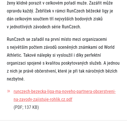
ženy klidně porazit v celkovém pořadí muže. Zazářit může
opravdu každý. Žebříček v rámci RunCzech běžecké ligy je
dán celkovým součtem tří nejvyšších bodových zisků
v jednotlivých závodech série RunCzech.
RunCzech se zařadil na první místo mezi organizacemi
s největším počtem závodů oceněných známkami od World
Informace o webu
Athletic. Takové nálepky si vysloužil i díky perfektní
Všeobecné smluvní podmínky
organizaci spojené s kvalitou poskytovaných služeb. A jednou
Informace o cookies
z nich je právě občerstvení, které je při tak náročných bězích
Podmínky GDPR
nezbytné.
runczech-bezecka-liga-ma-noveho-partnera-obcerstveni-
na-zavody-zajistuje-rohlik.cz.pdf
(PDF; 137 KB)
© 2026 RunCzech s.r.o.