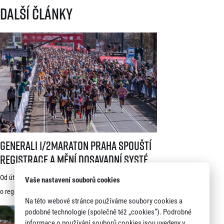
Další články
Generali 1/2Maraton Praha spouští registrace a mění dosavadní systé
Generali 1/2Maraton Praha spouští
registrace a mění dosavadní systém!
Třítýdenní lhůta na podání žádosti
Od úterý 21. července je možné podávat žádosti
Vaše nastavení souborů cookies
startuje 21. července
o registraci na jeden z nejprestižnějších závodů světa –
Na této webové stránce používáme soubory cookies a
Generali 1/2Maraton Praha. Do povědomí běžců se
podobné technologie (společně též „cookies“). Podrobné
dostal nejen trasou vedoucí srdcem historické Prahy, ale
informace o používání souborů cookies jsou uvedeny v