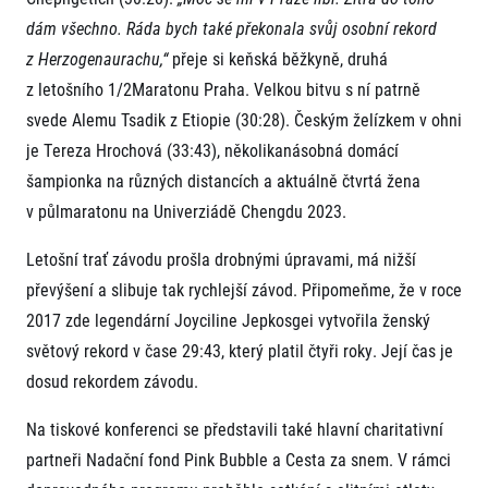
dám všechno. Ráda bych také překonala svůj osobní rekord
z Herzogenaurachu,“
přeje si keňská běžkyně, druhá
z letošního 1/2Maratonu Praha. Velkou bitvu s ní patrně
svede Alemu Tsadik z Etiopie (30:28). Českým želízkem v ohni
je Tereza Hrochová (33:43), několikanásobná domácí
šampionka na různých distancích a aktuálně čtvrtá žena
v půlmaratonu na Univerziádě Chengdu 2023.
Letošní trať závodu prošla drobnými úpravami, má nižší
převýšení a slibuje tak rychlejší závod. Připomeňme, že v roce
2017 zde legendární Joyciline Jepkosgei vytvořila ženský
světový rekord v čase 29:43, který platil čtyři roky. Její čas je
dosud rekordem závodu.
Na tiskové konferenci se představili také hlavní charitativní
partneři Nadační fond Pink Bubble a Cesta za snem. V rámci