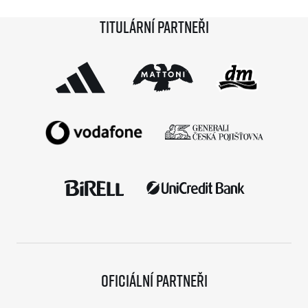
síně slávy. Přestože projekt odstartoval teprve minulou
Titulární partneři
sezónu a od startu tak uběhlo teprve 18 měsíců,
podmínky již stihlo […]
Oficiální partneři