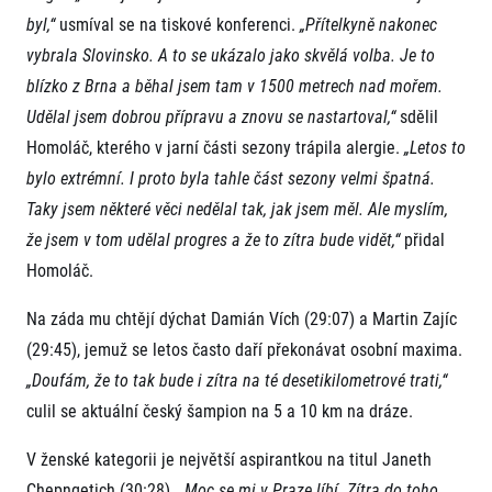
byl,“
usmíval se na tiskové konferenci.
„Přítelkyně nakonec
vybrala Slovinsko.
A to se ukázalo jako skvělá volba. Je to
blízko z Brna a běhal jsem tam v 1500 metrech nad mořem.
Udělal jsem dobrou přípravu a znovu se nastartoval,“
sdělil
Homoláč, kterého v jarní části sezony trápila alergie.
„Letos to
bylo extrémní. I proto byla tahle část sezony velmi špatná.
Informace o webu
Taky jsem některé věci nedělal tak, jak jsem měl. Ale myslím,
Všeobecné smluvní podmínky
že jsem v tom udělal progres a že to zítra bude vidět,“
přidal
Informace o cookies
Homoláč.
Podmínky GDPR
Na záda mu chtějí dýchat Damián Vích (29:07) a Martin Zajíc
(29:45), jemuž se letos často daří překonávat osobní maxima.
„Doufám, že to tak bude i zítra na té desetikilometrové trati,“
culil se aktuální český šampion na 5 a 10 km na dráze.
V ženské kategorii je největší aspirantkou na titul Janeth
© 2026 RunCzech s.r.o.
Chepngetich (30:28).
„Moc se mi v Praze líbí. Zítra do toho