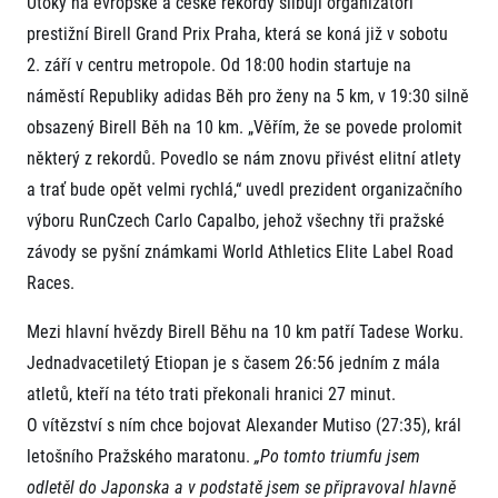
Útoky na evropské a české rekordy slibují organizátoři
Projekt EuroHeroes
Napoli Running
prestižní Birell Grand Prix Praha, která se koná již v sobotu
Seznam závodů
2. září v centru metropole. Od 18:00 hodin startuje na
O Napoli Running
EuroHeroes Challenge 2026
RunCzech Halfs
náměstí Republiky adidas Běh pro ženy na 5 km, v 19:30 silně
EuroHeroes Challenge 2025
Projekt RunCzech Halfs
EuroHeroes Challenge 2024
obsazený Birell Běh na 10 km. „Věřím, že se povede prolomit
Pro běžce
EuroHeroes Challenge 2023
některý z rekordů. Povedlo se nám znovu přivést elitní atlety
Pro závodníky
EuroHeroes Challenge 2019
a trať bude opět velmi rychlá,“ uvedl prezident organizačního
Systém bodování
Pravidla a všeobecné informace
výboru RunCzech Carlo Capalbo, jehož všechny tři pražské
Inspirace
Vše k pojištění
závody se pyšní známkami World Athletics Elite Label Road
Příběhy běžců
Přeregistrace na jiného závodníka
Komunity
Races.
RunCzech Story
Pověření k vyzvednutí čísla
Prvoběžci
AIMS Race Calendar
Charita
Reklamace výsledků
Mezi hlavní hvězdy Birell Běhu na 10 km patří Tadese Worku.
RunCzech Kings & Queens
Vaše Fotografie
Seznam neziskových organizací
RunCzech Stars
Jednadvacetiletý Etiopan je s časem 26:56 jedním z mála
Běžím pro stromy
Užitečné
dm rodinná míle
atletů, kteří na této trati překonali hranici 27 minut.
Český maratonský klub
O nás
O vítězství s ním chce bojovat Alexander Mutiso (27:35), král
RunCzech Pacers
letošního Pražského maratonu.
„Po tomto triumfu jsem
Kontakt
Pro veřejnost
Running Doctors
Náš tým
odletěl do Japonska a v podstatě jsem se připravoval hlavně
Středoškoláci