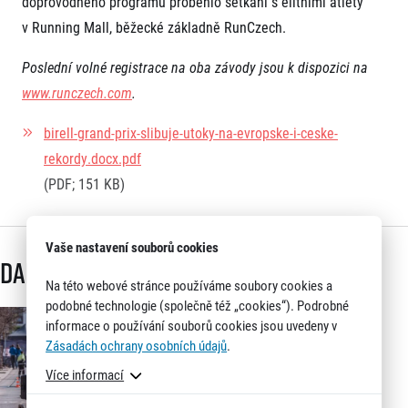
doprovodného programu proběhlo setkání s elitními atlety
v Running Mall, běžecké základně RunCzech.
Poslední volné registrace na oba závody jsou k dispozici na
www.runczech.com
.
birell-grand-prix-slibuje-utoky-na-evropske-i-ceske-
rekordy.docx.pdf
(PDF; 151 KB)
Vaše nastavení souborů cookies
Další články
Na této webové stránce používáme soubory cookies a
podobné technologie (společně též „cookies“). Podrobné
informace o používání souborů cookies jsou uvedeny v
Zásadách ochrany osobních údajů
.
Více informací