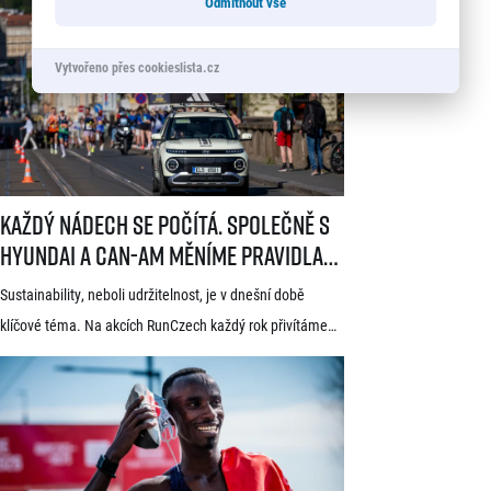
Odmítnout vše
dostal nejen trasou vedoucí srdcem historické Prahy, ale
i tradicí a naprosto jedinečnou atmosférou. Pyšní se
známkou kvality World Athletics Elite Label, spadá do
Vytvořeno přes cookieslista.cz
seriálu evropských půlmaratonů zvaného SuperHalfs
a jedná se o nejžádanější z pěti závodů RunCzech Halfs.
[…]
Každý nádech se počítá. Společně s Hyundai a Can-Am měníme pravid
Každý nádech se počítá. Společně s
Hyundai a Can-Am měníme pravidla
hry
Sustainability, neboli udržitelnost, je v dnešní době
klíčové téma. Na akcích RunCzech každý rok přivítáme
statisíce osob, které motivujeme k pohybu a zdravému
životnímu stylu. S každou masovou akcí se však pojí také
odpovědnost vůči životnímu prostředí a pro nás
v RunCzech jde samozřejmě o důležitou součást při
pořádání našich závodů. Společnost RunCzech se