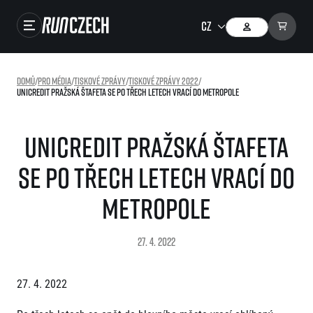
Závody
Domů
/
Pro média
/
Tiskové zprávy
/
Tiskové zprávy 2022
/
UniCredit Pražská štafeta se po třech letech vrací do metropole
Výsledky
Foto & Video
UniCredit Pražská štafeta
RunCzech Store
se po třech letech vrací do
Running Mall
metropole
Běžecké série
27. 4. 2022
Běžecká liga
O běžecké lize
SuperHalfs
27. 4. 2022
Jak to funguje
projekt SuperHalfs
Výsledky běžecké ligy
EuroHeroes
SuperHalfs FAQ