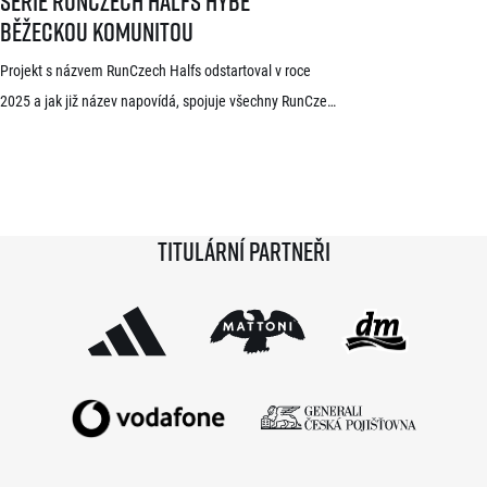
Série RunCzech Halfs hýbe
běžeckou komunitou
Projekt s názvem RunCzech Halfs odstartoval v roce
2025 a jak již název napovídá, spojuje všechny RunCzech
půlmaratony v České republice do jedné série. Běžci,
kterým se ji během 36 měsíců podaří absolvovat celou,
získají krásnou medaili a stanou se součástí speciální
síně slávy. Přestože projekt odstartoval teprve minulou
Titulární partneři
sezónu a od startu tak uběhlo teprve 18 měsíců,
podmínky již stihlo […]