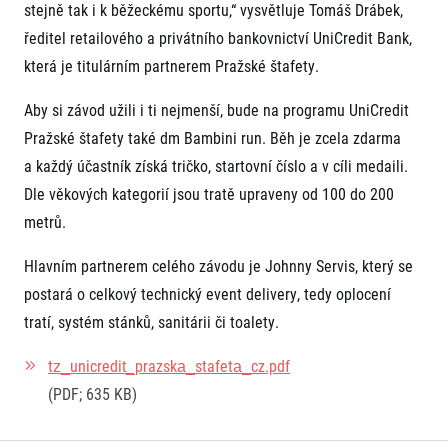
stejně tak i k běžeckému sportu,“ vysvětluje Tomáš Drábek,
ředitel retailového a privátního bankovnictví UniCredit Bank,
která je titulárním partnerem Pražské štafety.
Aby si závod užili i ti nejmenší, bude na programu UniCredit
Pražské štafety také dm Bambini run. Běh je zcela zdarma
a každý účastník získá tričko, startovní číslo a v cíli medaili.
Dle věkových kategorií jsou tratě upraveny od 100 do 200
metrů.
Hlavním partnerem celého závodu je Johnny Servis, který se
postará o celkový technický event delivery, tedy oplocení
tratí, systém stánků, sanitárii či toalety.
tz_unicredit_prazska_stafeta_cz.pdf
(PDF; 635 KB)