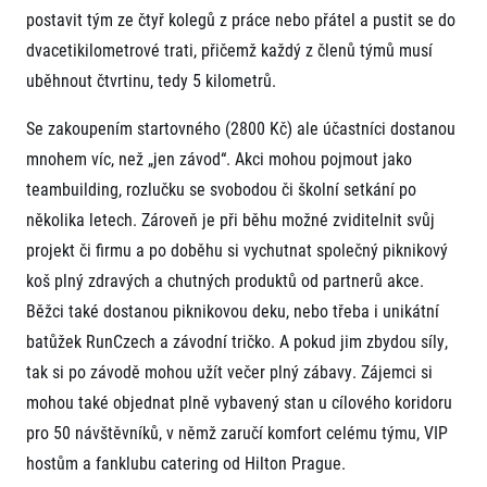
FAQ (Často kladené dotazy)
Naši partneři
Pro média
postavit tým ze čtyř kolegů z práce nebo přátel a pustit se do
Oznámení fúze
Historie
Aktuality
dvacetikilometrové trati, přičemž každý z členů týmů musí
Dobrovolníci
RunCzech
Akreditace a vše k závodům
uběhnout čtvrtinu, tedy 5 kilometrů.
Dárkové poukazy
Kariéra
Tiskové zprávy
Šablony k dárkovému poukazu ke stažení
All Runners Are Beautiful
Running Mall
Poznámky pro editory
Se zakoupením startovného (2800 Kč) ale účastníci dostanou
RunCzech Racing
Magazíny
mnohem víc, než „jen závod“. Akci mohou pojmout jako
Vítejte v Running Mall
Ekofilozofie
teambuilding, rozlučku se svobodou či školní setkání po
Kalendář
Mobilní aplikace RunCzech
několika letech. Zároveň je při běhu možné zviditelnit svůj
Individuální trénink
Skupinové tréninky
projekt či firmu a po doběhu si vychutnat společný piknikový
Stáhněte si mobilní aplikaci RunCzech.
Firemní tréninky
koš plný zdravých a chutných produktů od partnerů akce.
Masáže
Běžci také dostanou piknikovou deku, nebo třeba i unikátní
batůžek RunCzech a závodní tričko. A pokud jim zbydou síly,
tak si po závodě mohou užít večer plný zábavy. Zájemci si
mohou také objednat plně vybavený stan u cílového koridoru
pro 50 návštěvníků, v němž zaručí komfort celému týmu, VIP
Titulární partneři
hostům a fanklubu catering od Hilton Prague.