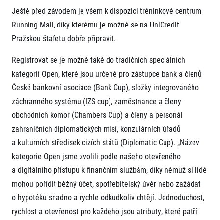
Ještě před závodem je všem k dispozici tréninkové centrum
Running Mall, díky kterému je možné se na UniCredit
Pražskou štafetu dobře připravit.
Registrovat se je možné také do tradičních speciálních
kategorií Open, které jsou určené pro zástupce bank a členů
České bankovní asociace (Bank Cup), složky integrovaného
Informace o webu
záchranného systému (IZS cup), zaměstnance a členy
Všeobecné smluvní podmínky
obchodních komor (Chambers Cup) a členy a personál
Informace o cookies
Podmínky GDPR
zahraničních diplomatických misí, konzulárních úřadů
a kulturních středisek cizích států (Diplomatic Cup). „Název
kategorie Open jsme zvolili podle našeho otevřeného
a digitálního přístupu k finančním službám, díky němuž si lidé
mohou pořídit běžný účet, spotřebitelský úvěr nebo zažádat
o hypotéku snadno a rychle odkudkoliv chtějí. Jednoduchost,
© 2026 RunCzech s.r.o.
rychlost a otevřenost pro každého jsou atributy, které patří