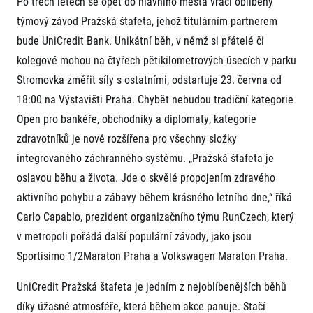
Po třech letech se opět do hlavního města vrací oblíbený
Projekt EuroHeroes
Napoli Running
týmový závod Pražská štafeta, jehož titulárním partnerem
Seznam závodů
bude UniCredit Bank. Unikátní běh, v němž si přátelé či
O Napoli Running
EuroHeroes Challenge 2026
RunCzech Halfs
kolegové mohou na čtyřech pětikilometrových úsecích v parku
EuroHeroes Challenge 2025
Projekt RunCzech Halfs
EuroHeroes Challenge 2024
Stromovka změřit síly s ostatními, odstartuje 23. června od
Pro běžce
EuroHeroes Challenge 2023
18:00 na Výstavišti Praha. Chybět nebudou tradiční kategorie
Pro závodníky
EuroHeroes Challenge 2019
Open pro bankéře, obchodníky a diplomaty, kategorie
Systém bodování
Pravidla a všeobecné informace
zdravotníků je nově rozšířena pro všechny složky
Inspirace
Vše k pojištění
integrovaného záchranného systému. „Pražská štafeta je
Příběhy běžců
Přeregistrace na jiného závodníka
Komunity
oslavou běhu a života. Jde o skvělé propojením zdravého
RunCzech Story
Pověření k vyzvednutí čísla
Prvoběžci
aktivního pohybu a zábavy během krásného letního dne,“ říká
AIMS Race Calendar
Charita
Reklamace výsledků
RunCzech Kings & Queens
Carlo Capablo, prezident organizačního týmu RunCzech, který
Vaše Fotografie
Seznam neziskových organizací
RunCzech Stars
v metropoli pořádá další populární závody, jako jsou
Běžím pro stromy
Užitečné
dm rodinná míle
Sportisimo 1/2Maraton Praha a Volkswagen Maraton Praha.
Český maratonský klub
O nás
RunCzech Pacers
UniCredit Pražská štafeta je jedním z nejoblíbenějších běhů
Kontakt
Pro veřejnost
Running Doctors
Náš tým
díky úžasné atmosféře, která během akce panuje. Stačí
Středoškoláci