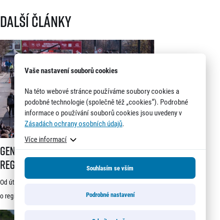
Další články
Vaše nastavení souborů cookies
Na této webové stránce používáme soubory cookies a
podobné technologie (společně též „cookies“). Podrobné
informace o používání souborů cookies jsou uvedeny v
Zásadách ochrany osobních údajů
.
Více informací
Generali 1/2Maraton Praha spouští registrace a mění dosavadní systé
Generali 1/2Maraton Praha spouští
registrace a mění dosavadní systém!
Souhlasím se vším
Třítýdenní lhůta na podání žádosti
Od úterý 21. července je možné podávat žádosti
startuje 21. července
Podrobné nastavení
o registraci na jeden z nejprestižnějších závodů světa –
Generali 1/2Maraton Praha. Do povědomí běžců se