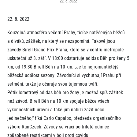
22. 8. 2022
Projekt EuroHeroes
Napoli Running
Seznam závodů
O Napoli Running
22. 8. 2022
EuroHeroes Challenge 2026
RunCzech Halfs
EuroHeroes Challenge 2025
Projekt RunCzech Halfs
Kouzelná atmosféra večerní Prahy, tisíce natěšených běžců
EuroHeroes Challenge 2024
Pro běžce
a diváků, zážitek, na který se nezapomíná. Takové jsou
EuroHeroes Challenge 2023
Pro závodníky
EuroHeroes Challenge 2019
závody Birell Grand Prix Praha, které se v centru metropole
Systém bodování
uskuteční už 3. září. V 18:00 odstartuje adidas Běh pro ženy 5
Pravidla a všeobecné informace
Inspirace
Vše k pojištění
km, od 19:30 Birell Běh na 10 km. „Je to nejromantičtější
Příběhy běžců
Přeregistrace na jiného závodníka
Komunity
běžecká událost sezony. Závodníci si vychutnají Prahu při
RunCzech Story
Pověření k vyzvednutí čísla
setmění, takže je očaruje svou tajemnou tváří.
Prvoběžci
AIMS Race Calendar
Charita
Reklamace výsledků
RunCzech Kings & Queens
Pětikilometrový adidas běh pro ženy je možná spíš zážitek
Vaše Fotografie
Seznam neziskových organizací
RunCzech Stars
než závod. Birell Běh na 10 km spojuje běžce všech
Běžím pro stromy
Užitečné
dm rodinná míle
výkonnostních úrovní a také jim nabízí zažít něco
Český maratonský klub
O nás
jedinečného,“ říká Carlo Capalbo, předseda organizačního
RunCzech Pacers
Kontakt
výboru RunCzech. Závody se vrací po tříleté odmlce
Pro veřejnost
Running Doctors
Náš tým
způsobené restrikcemi v boji proti covidu.
Středoškoláci