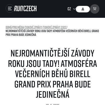
Závody
Domů
/
Pro média
/
Tiskové zprávy
/
Tiskové zprávy 2022
/
Nejromantičtější závody roku jsou tady! Atmosféra večerních běhů Birell Grand
Výsledky
Prix Praha bude jedinečná
Foto & Video
Nejromantičtější závody
RunCzech Store
roku jsou tady! Atmosféra
Running Mall
večerních běhů Birell
Běžecké série
Grand Prix Praha bude
Běžecká liga
O běžecké lize
jedinečná
SuperHalfs
Jak to funguje
projekt SuperHalfs
Výsledky běžecké ligy
EuroHeroes
SuperHalfs FAQ