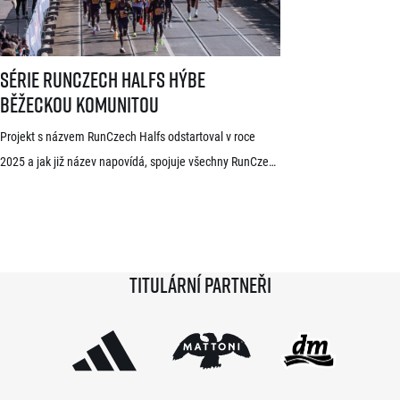
dlouhodobě žijící ve Španělsku Rodrigue Kwizera. […]
Série RunCzech Halfs hýbe běžeckou komunitou
Série RunCzech Halfs hýbe
běžeckou komunitou
Projekt s názvem RunCzech Halfs odstartoval v roce
2025 a jak již název napovídá, spojuje všechny RunCzech
půlmaratony v České republice do jedné série. Běžci,
kterým se ji během 36 měsíců podaří absolvovat celou,
získají krásnou medaili a stanou se součástí speciální
síně slávy. Přestože projekt odstartoval teprve minulou
Titulární partneři
sezónu a od startu tak uběhlo teprve 18 měsíců,
podmínky již stihlo […]