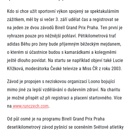
FAQ (Často kladené dotazy)
Naši partneři
Pro média
Oznámení fúze
Historie
Kdo si chce užít sportovní výkon spojený se spektakulárním
Aktuality
Dobrovolníci
RunCzech
zážitkem, měl by si večer 3. září udělat čas a registrovat se
Akreditace a vše k závodům
Dárkové poukazy
Kariéra
Tiskové zprávy
na jeden ze dvou závodů Birell Grand Prix Praha. Ten první je
Šablony k dárkovému poukazu ke stažení
All Runners Are Beautiful
Running Mall
Poznámky pro editory
vyhrazen pouze pro něžnější pohlaví. Pětikilometrová trať
RunCzech Racing
Magazíny
Vítejte v Running Mall
adidas Běhu pro ženy bude příjemným běžeckým mejdanem,
Ekofilozofie
o kterém si účastnice budou s kamarádkami a kolegyněmi
Kalendář
Mobilní aplikace RunCzech
Individuální trénink
ještě dlouho povídat. Na startu se například objeví také Lucie
Skupinové tréninky
Křížková, moderátorka České televize a Miss ČR z roku 2003.
Stáhněte si mobilní aplikaci RunCzech.
Firemní tréninky
Masáže
Závod je propojen s neziskovou organizací Loono bojující
mimo jiné za lepší vzdělávání o duševním zdraví. Na charitu
je možné přispět už při registraci a placení startovného. Více
na
www.runczech.com
.
Od půl osmé je na programu Birell Grand Prix Praha
Titulární partneři
desetikilometrový závod pyšnící se oceněním Světové atletiky