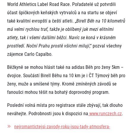
World Athletics Label Road Race. Pořadatelé už potvrdili
účast špičkových keňských vytrvalců a na startu se objeví
také kvalitní evropští a čeští atleti. „
Birell Běh na 10 kilometrů
má velmi rychlou trať, takže je oblíbený jak mezi elitními
atlety, tak i všemi dalšími běžci. Navíc se koná v krásném
prostředí. Noční Prahu prostě všichni milují
,“ pozval všechny
zájemce Carlo Capalbo.
Informace o webu
Všeobecné smluvní podmínky
Běžkyně se mohou hlásit také na adidas Běh pro ženy 5km –
Informace o cookies
dvojice. Součástí Birell Běhu na 10 km je i ČT Týmový běh pro
Podmínky GDPR
ženy, muže a smíšené týmy. Kromě zmíněných závodů se
fanoušci mohou těšit na bohatý doprovodný program.
Poslední volná místa pro registrace stále zbývají, tak dlouho
neváhejte. Podrobnosti jsou k dispozici na
www.runczech.cz
.
© 2026 RunCzech s.r.o.
nejromantictejsi-zavody-roku-jsou-tady-atmosfera-