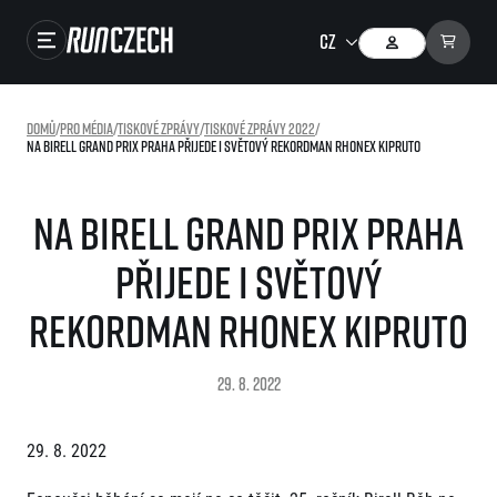
Závody
Domů
/
Pro média
/
Tiskové zprávy
/
Tiskové zprávy 2022
/
Na Birell Grand Prix Praha přijede i světový rekordman Rhonex Kipruto
Výsledky
Foto & Video
Na Birell Grand Prix Praha
RunCzech Store
přijede i světový
Running Mall
rekordman Rhonex Kipruto
Běžecké série
29. 8. 2022
Běžecká liga
O běžecké lize
SuperHalfs
29. 8. 2022
Jak to funguje
projekt SuperHalfs
Výsledky běžecké ligy
EuroHeroes
SuperHalfs FAQ