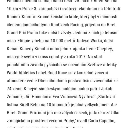
Fanoušci běhání se mají na co těšit. 25. ročník Birell Běh na
Projekt EuroHeroes
Napoli Running
10 km v Praze 3. září poběží i světový rekordman na této trati
Seznam závodů
Rhonex Kipruto. Kromě keňského krále, který byl v minulosti
O Napoli Running
EuroHeroes Challenge 2026
RunCzech Halfs
členem domácího týmu RunCzech Racing, přijedou na Birell
EuroHeroes Challenge 2025
Projekt RunCzech Halfs
EuroHeroes Challenge 2024
Grand Prix Praha také další hvězdy. Jednou z nich je letošní
Pro běžce
EuroHeroes Challenge 2023
mistr Etiopie v běhu na 10 000 metrů Tadese Worku, další
Pro závodníky
EuroHeroes Challenge 2019
Keňan Kenedy Kimutai nebo jeho krajanka Irene Cheptey,
Systém bodování
Pravidla a všeobecné informace
mistryně světa v cross country z roku 2017. Na start
Inspirace
Vše k pojištění
populárního závodu pyšnícího se oceněním Světové atletiky
Příběhy běžců
Přeregistrace na jiného závodníka
Komunity
World Athletics Label Road Race se v kouzelné večerní
RunCzech Story
Pověření k vyzvednutí čísla
Prvoběžci
atmosféře vedle Obecního domu postaví tisíce závodníků ze
AIMS Race Calendar
Charita
Reklamace výsledků
RunCzech Kings & Queens
74 zemí. K největším českým nadějím budou patřit Jakub
Vaše Fotografie
Seznam neziskových organizací
RunCzech Stars
Zemaník, Jiří Homoláč a Eva Vrabcová-Nývltová. „Startovní
Běžím pro stromy
Užitečné
dm rodinná míle
listina Birell Běhu na 10 kilometrů je plná velkých jmen. Ale
Český maratonský klub
O nás
Birell Grand Prix není jen o skvělých časech, je také o zážitku
RunCzech Pacers
Kontakt
Pro veřejnost
Running Doctors
z magického prostředí večerní Prahy,“ uvedl Carlo Capalbo,
Náš tým
Středoškoláci