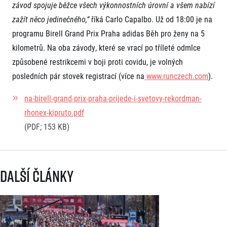
závod spojuje běžce všech výkonnostních úrovní a všem nabízí
zažít něco jedinečného,“
říká Carlo Capalbo. Už od 18:00 je na
programu Birell Grand Prix Praha adidas Běh pro ženy na 5
kilometrů. Na oba závody, které se vrací po tříleté odmlce
způsobené restrikcemi v boji proti covidu, je volných
posledních pár stovek registrací (více na
www.runczech.com
).
na-birell-grand-prix-praha-prijede-i-svetovy-rekordman-
rhonex-kipruto.pdf
(PDF; 153 KB)
Další články