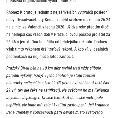
předseda organizačního výboru RunCzech.
FAQ (Často kladené dotazy)
Naši partneři
Pro média
Oznámení fúze
Historie
Aktuality
Rhonex Kipruto je jedním z nejzářivějších vytrvalců poslední
Dobrovolníci
RunCzech
Akreditace a vše k závodům
doby. Dvaadvacetiletý Keňan zaběhl světové maximum 26:24
Dárkové poukazy
Kariéra
Tiskové zprávy
Šablony k dárkovému poukazu ke stažení
na silnici ve Valencii v lednu 2020. Už dva roky předtím útočil
All Runners Are Beautiful
Running Mall
Poznámky pro editory
na nejlepší čas všech dob v Praze, cílovou páskou proletěl za
RunCzech Racing
Magazíny
Vítejte v Running Mall
Ekofilozofie
26:46 a jen vteřina ho dělila od tehdejšího rekordu. Dodnes
Kalendář
však tímto výkonem drží traťový rekord. A kdo ví, v ideálních
Mobilní aplikace RunCzech
Individuální trénink
podmínkách na něj může letos zaútočit.
Skupinové tréninky
Stáhněte si mobilní aplikaci RunCzech.
Firemní tréninky
Pražský Birell běh na 10 km díky rychlé trati vždy slibuje
Masáže
parádní výkony. Vždyť v jeho análech je stále zapsán
historicky nejlepší čas žen 29:43 (letos byl zaběhnut také čas
29:14, ten ale čeká na ratifikaci). Na svědomí ho má Keňanka
Joyciline Jepkosgei. Ta sice tentokrát do české metropole
nepřiletí, ale bude mít velmi kvalitní zastoupení. Její krajance
Titulární partneři
Irene Cheptey v současnosti patří deváté místo světového