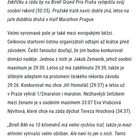
žebříčku a ráda by na Birell Grand Prix Praha vylepšila svůj
osobní rekord (30:35). Pražské tratě navíc dobře zná, letos na
jaře doběhla druhá v Half Marathon Prague.
Velmi vyrovnané pole je také mezi evropskými běžci.
Celkovou startovní listinu organizátoři odtajní až krátce před
závodem. Čeští fanoušci doufají, že jim budou konkurovat
Informace o webu
domácí naděje. Jednou z nich je Jakub Zemaník, jehož osobní
Všeobecné smluvní podmínky
maximum je 29:30. Letos už má zaběhnuto 29:39, takže je
Informace o cookies
slibným adeptem na prolomení českého rekordu závodu
Podmínky GDPR
29:26. Konkurovat mu chce Jiří Homoláč (29:37) a letos už
v Praze vyhrál 1/2maraton i maraton. Nežhavější želízkem
mezi ženami je s osobním maximem 33:07 Eva Vrabcová
Nývltová, které chce na záda dýchat Tereza Hrochová (34:37).
„Birell Běh na 10 kilometrů má velmi rychlou trať, takže je mezi
© 2026 RunCzech s.r.o.
elitními vytrvalci velmi oblíben. Ale není to jen o nich.
Tento