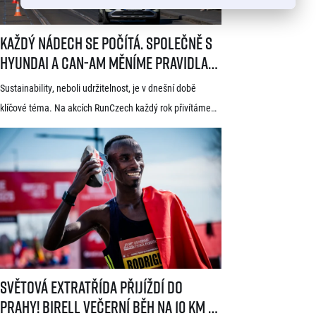
[…]
Každý nádech se počítá. Společně s Hyundai a Can-Am měníme pravid
Každý nádech se počítá. Společně s
Hyundai a Can-Am měníme pravidla
hry
Sustainability, neboli udržitelnost, je v dnešní době
klíčové téma. Na akcích RunCzech každý rok přivítáme
statisíce osob, které motivujeme k pohybu a zdravému
životnímu stylu. S každou masovou akcí se však pojí také
odpovědnost vůči životnímu prostředí a pro nás
v RunCzech jde samozřejmě o důležitou součást při
pořádání našich závodů. Společnost RunCzech se
dlouhodobě snaží vylepšovat svá opatření související
s udržitelností při […]
Světová extratřída přijíždí do Prahy! Birell Večerní běh na 10 km v P
Světová extratřída přijíždí do
Prahy! Birell Večerní běh na 10 km v