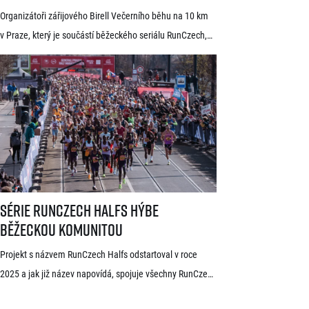
Praze oznámil první jména elitních
Organizátoři zářijového Birell Večerního běhu na 10 km
běžců
v Praze, který je součástí běžeckého seriálu RunCzech,
dnes zveřejnili první jména elitních závodníků pro letošní
ročník. V čele startovního pole se představí přední
světoví vytrvalci z Afriky a Jižní Ameriky, z nichž někteří
již mají s pražskými závody předchozí zkušenosti. V
mužské kategorii potvrdil start rodák z Burundi
dlouhodobě žijící ve Španělsku Rodrigue Kwizera. […]
Série RunCzech Halfs hýbe běžeckou komunitou
Série RunCzech Halfs hýbe
běžeckou komunitou
Projekt s názvem RunCzech Halfs odstartoval v roce
2025 a jak již název napovídá, spojuje všechny RunCzech
půlmaratony v České republice do jedné série. Běžci,