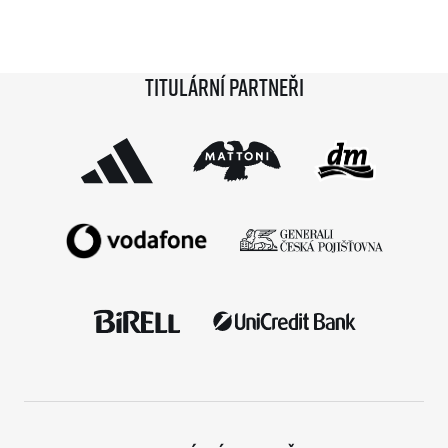
kterým se ji během 36 měsíců podaří absolvovat celou,
získají krásnou medaili a stanou se součástí speciální
síně slávy. Přestože projekt odstartoval teprve minulou
Titulární partneři
sezónu a od startu tak uběhlo teprve 18 měsíců,
podmínky již stihlo […]