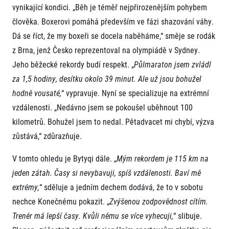
vynikající kondici. „Běh je téměř nejpřirozenějším pohybem
člověka. Boxerovi pomáhá především ve fázi shazování váhy.
Dá se říct, že my boxeři se docela naběháme,“ směje se rodák
z Brna, jenž Česko reprezentoval na olympiádě v Sydney.
Jeho běžecké rekordy budí respekt.
„
Půlmaraton jsem zvládl
za 1,5 hodiny, desítku okolo 39 minut. Ale už jsou bohužel
hodně vousaté,
“ vypravuje. Nyní se specializuje na extrémní
Informace o webu
vzdálenosti. „Nedávno jsem se pokoušel uběhnout 100
Všeobecné smluvní podmínky
Informace o cookies
kilometrů. Bohužel jsem to nedal. Pětadvacet mi chybí, výzva
Podmínky GDPR
zůstává,“ zdůrazňuje.
V tomto ohledu je Bytyqi dále. „
Mým rekordem je 115 km na
jeden zátah. Časy si nevybavuji, spíš vzdálenosti. Baví mě
extrémy,
“ sděluje a jedním dechem dodává, že to v sobotu
nechce Konečnému pokazit. „
Zvýšenou zodpovědnost cítím.
Trenér má lepší časy. Kvůli němu se více vyhecuji,
“ slibuje.
© 2026 RunCzech s.r.o.