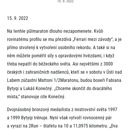
15. 9. 2022
Projekt EuroHeroes
Napoli Running
Seznam závodů
O Napoli Running
15. 9. 2022
EuroHeroes Challenge 2026
RunCzech Halfs
EuroHeroes Challenge 2025
Projekt RunCzech Halfs
Na tenhle půlmaraton dlouho nezapomenete. Kvůli
EuroHeroes Challenge 2024
Pro běžce
rovinatému profilu se mu přezdívá „Ferrari mezi závody“, a je
EuroHeroes Challenge 2023
Pro závodníky
EuroHeroes Challenge 2019
přímo stvořený k vytvoření osobního rekordu. A také si na
Systém bodování
něm můžete poměřit síly s opravdovými hvězdami, i když
Pravidla a všeobecné informace
Inspirace
Vše k pojištění
třeba nepatří do běžeckého světa. Asi největšími z 3000
Příběhy běžců
Přeregistrace na jiného závodníka
Komunity
českých i zahraničních nadšenců, kteří se v sobotu v Ústí nad
RunCzech Story
Pověření k vyzvednutí čísla
Labem zúčastní Mattoni 1/2Maratonu, budou boxeři Fabiana
Prvoběžci
AIMS Race Calendar
Charita
Reklamace výsledků
RunCzech Kings & Queens
Bytyqi a Lukáš Konečný. „Chceme skončit do dvacátého
Vaše Fotografie
Seznam neziskových organizací
RunCzech Stars
místa,“ stanovuje cíle Konečný.
Běžím pro stromy
Užitečné
dm rodinná míle
Český maratonský klub
Dvojnásobný bronzový medailista z mistrovství světa 1997
O nás
RunCzech Pacers
a 1999 Bytyqi trénuje. Nyní však vytvoří rovnocenný pár
Kontakt
Pro veřejnost
Running Doctors
a vyrazí na 2Run – štafetu na 10 a 11,0975 kilometru. „
Dva
Náš tým
Středoškoláci