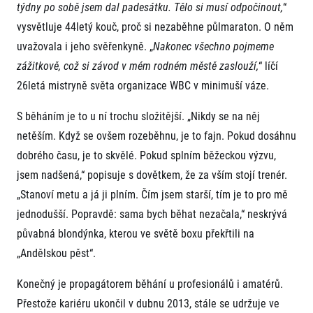
FAQ (Často kladené dotazy)
týdny po sobě jsem dal padesátku. Tělo si musí odpočinout,
“
Naši partneři
Pro média
Oznámení fúze
Historie
vysvětluje 44letý kouč, proč si nezaběhne půlmaraton. O něm
Aktuality
Dobrovolníci
RunCzech
uvažovala i jeho svěřenkyně. „
Nakonec všechno pojmeme
Akreditace a vše k závodům
Dárkové poukazy
Kariéra
Tiskové zprávy
zážitkově, což si závod v mém rodném městě zaslouží,
“ líčí
Šablony k dárkovému poukazu ke stažení
All Runners Are Beautiful
Running Mall
Poznámky pro editory
26letá mistryně světa organizace WBC v minimuší váze.
RunCzech Racing
Magazíny
Vítejte v Running Mall
Ekofilozofie
S běháním je to u ní trochu složitější. „Nikdy se na něj
Kalendář
netěším. Když se ovšem rozeběhnu, je to fajn. Pokud dosáhnu
Mobilní aplikace RunCzech
Individuální trénink
dobrého času, je to skvělé. Pokud splním běžeckou výzvu,
Skupinové tréninky
Stáhněte si mobilní aplikaci RunCzech.
jsem nadšená,“ popisuje s dovětkem, že za vším stojí trenér.
Firemní tréninky
Masáže
„Stanoví metu a já ji plním. Čím jsem starší, tím je to pro mě
jednodušší. Popravdě: sama bych běhat nezačala,“ neskrývá
půvabná blondýnka, kterou ve světě boxu překřtili na
„Andělskou pěst“.
Konečný je propagátorem běhání u profesionálů i amatérů.
Titulární partneři
Přestože kariéru ukončil v dubnu 2013, stále se udržuje ve