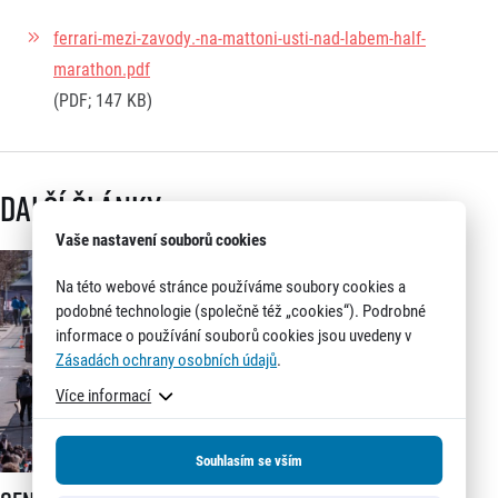
ferrari-mezi-zavody.-na-mattoni-usti-nad-labem-half-
marathon.pdf
(PDF; 147 KB)
Další články
Vaše nastavení souborů cookies
Na této webové stránce používáme soubory cookies a
podobné technologie (společně též „cookies“). Podrobné
informace o používání souborů cookies jsou uvedeny v
Zásadách ochrany osobních údajů
.
Více informací
Souhlasím se vším
Generali 1/2Maraton Praha spouští registrace a mění dosavadní systé