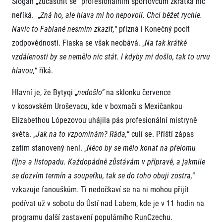
Slogan „zúčastnit se“ profesionálním sportovcům zkrátka nic
neříká. „
Zná ho, ale hlava mi ho nepovolí. Chci běžet rychle.
Navíc to Fabianě nesmím zkazit,
“ přizná i Konečný pocit
zodpovědnosti. Fiaska se však neobává. „
Na tak krátké
vzdálenosti by se nemělo nic stát. I kdyby mi došlo, tak to urvu
hlavou,
“ říká.
Hlavní je, že Bytyqi „
nedošlo“
na sklonku července
v kosovském Uroševacu, kde v boxmači s Mexičankou
Elizabethou Lópezovou uhájila pás profesionální mistryně
světa.
„
Jak na to vzpomínám? Ráda,
“ culí se. Příští zápas
zatím stanovený není. „
Něco by se mělo konat na přelomu
října a listopadu. Každopádně zůstávám v přípravě, a jakmile
se dozvím termín a soupeřku, tak se do toho obuji zostra,
“
vzkazuje fanouškům. Ti nedočkaví se na ni mohou přijít
podívat už v sobotu do Ústí nad Labem, kde je v 11 hodin na
programu další zastavení populárního RunCzechu.