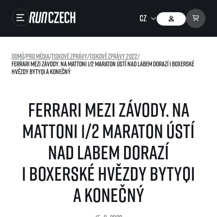
Závody
Domů
/
Pro média
/
Tiskové zprávy
/
Tiskové zprávy 2022
/
Ferrari mezi závody. Na Mattoni 1/2 Maraton Ústí nad Labem dorazí i boxerské
Výsledky
hvězdy Bytyqi a Konečný
Foto & Video
Ferrari mezi závody. Na
RunCzech Store
Mattoni 1/2 Maraton Ústí
Running Mall
nad Labem dorazí
Běžecké série
i boxerské hvězdy Bytyqi
Běžecká liga
O běžecké lize
a Konečný
SuperHalfs
Jak to funguje
projekt SuperHalfs
Výsledky běžecké ligy
EuroHeroes
SuperHalfs FAQ