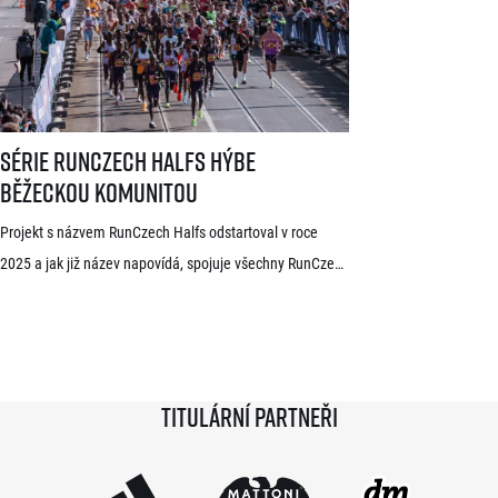
již mají s pražskými závody předchozí zkušenosti. V
mužské kategorii potvrdil start rodák z Burundi
dlouhodobě žijící ve Španělsku Rodrigue Kwizera. […]
Série RunCzech Halfs hýbe běžeckou komunitou
Série RunCzech Halfs hýbe
běžeckou komunitou
Projekt s názvem RunCzech Halfs odstartoval v roce
2025 a jak již název napovídá, spojuje všechny RunCzech
půlmaratony v České republice do jedné série. Běžci,
kterým se ji během 36 měsíců podaří absolvovat celou,
získají krásnou medaili a stanou se součástí speciální
síně slávy. Přestože projekt odstartoval teprve minulou
Titulární partneři
sezónu a od startu tak uběhlo teprve 18 měsíců,
podmínky již stihlo […]