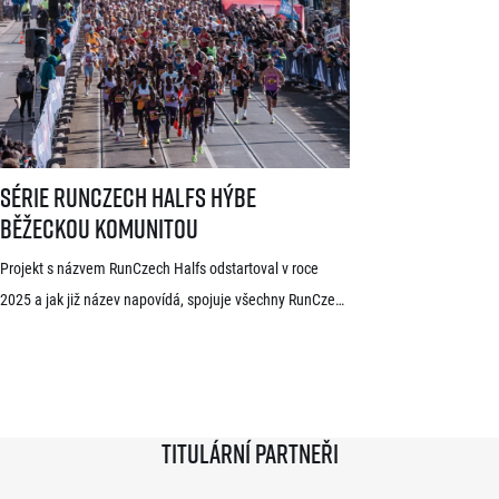
světoví vytrvalci z Afriky a Jižní Ameriky, z nichž někteří
již mají s pražskými závody předchozí zkušenosti. V
mužské kategorii potvrdil start rodák z Burundi
dlouhodobě žijící ve Španělsku Rodrigue Kwizera. […]
Série RunCzech Halfs hýbe běžeckou komunitou
Série RunCzech Halfs hýbe
běžeckou komunitou
Projekt s názvem RunCzech Halfs odstartoval v roce
2025 a jak již název napovídá, spojuje všechny RunCzech
půlmaratony v České republice do jedné série. Běžci,
kterým se ji během 36 měsíců podaří absolvovat celou,
získají krásnou medaili a stanou se součástí speciální
síně slávy. Přestože projekt odstartoval teprve minulou
Titulární partneři
sezónu a od startu tak uběhlo teprve 18 měsíců,
podmínky již stihlo […]