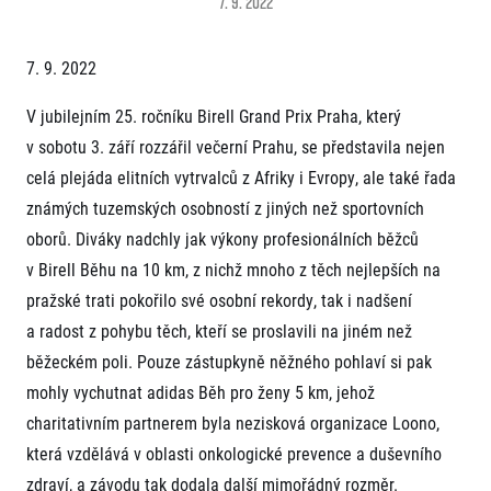
7. 9. 2022
Projekt EuroHeroes
Napoli Running
Seznam závodů
O Napoli Running
7. 9. 2022
EuroHeroes Challenge 2026
RunCzech Halfs
EuroHeroes Challenge 2025
Projekt RunCzech Halfs
V jubilejním 25. ročníku Birell Grand Prix Praha, který
EuroHeroes Challenge 2024
Pro běžce
v sobotu 3. září rozzářil večerní Prahu, se představila nejen
EuroHeroes Challenge 2023
Pro závodníky
EuroHeroes Challenge 2019
celá plejáda elitních vytrvalců z Afriky i Evropy, ale také řada
Systém bodování
známých tuzemských osobností z jiných než sportovních
Pravidla a všeobecné informace
Inspirace
Vše k pojištění
oborů. Diváky nadchly jak výkony profesionálních běžců
Příběhy běžců
Přeregistrace na jiného závodníka
Komunity
v Birell Běhu na 10 km, z nichž mnoho z těch nejlepších na
RunCzech Story
Pověření k vyzvednutí čísla
pražské trati pokořilo své osobní rekordy, tak i nadšení
Prvoběžci
AIMS Race Calendar
Charita
Reklamace výsledků
RunCzech Kings & Queens
a radost z pohybu těch, kteří se proslavili na jiném než
Vaše Fotografie
Seznam neziskových organizací
RunCzech Stars
běžeckém poli. Pouze zástupkyně něžného pohlaví si pak
Běžím pro stromy
Užitečné
dm rodinná míle
mohly vychutnat adidas Běh pro ženy 5 km, jehož
Český maratonský klub
O nás
charitativním partnerem byla nezisková organizace Loono,
RunCzech Pacers
Kontakt
která vzdělává v oblasti onkologické prevence a duševního
Pro veřejnost
Running Doctors
Náš tým
zdraví, a závodu tak dodala další mimořádný rozměr.
Středoškoláci