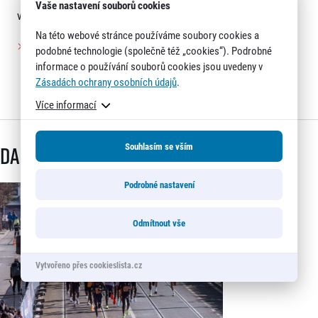
Vaše nastavení souborů cookies
výboru RunCzech Carlo Capalbo.
Na této webové stránce používáme soubory cookies a
tz-birell-grand-prix-praha-po-trech-letech-rozzaril-vecerni-
podobné technologie (společně též „cookies“). Podrobné
metropoli.pdf
informace o používání souborů cookies jsou uvedeny v
Zásadách ochrany osobních údajů
.
(PDF; 143 KB)
Více informací
Další články
Souhlasím se vším
Podrobné nastavení
Odmítnout vše
Vytvořeno přes cookieslista.cz