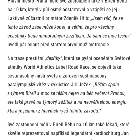
Hlavní město Praha mělo své zastoupení také v Birell Běhu
na 10 km, který v půl osmé odstartoval a vzápětí se jej
i aktivně zúčastnil primátor Zdeněk Hřib:
„Jsem rád, že se
tento závod zase může konat, a věřím, že pro všechny
účastníky bude mimořádným zážitkem. Já sám se moc těším,“
uvedl pár minut před startem první muž metropole.
Na trase prestižní „
desítky
“, která se pyšní oceněním Světové
atletiky World Athletics Label Road Race, se objevil také
šestinásobný mistr světa a zároveň šestinásobný
paralympijský vítěz v cyklistice Jiří Ježek
. „Běžím spolu
s týmem Birell a moc se těším nejen na běh večerní Prahou,
ale také právě na týmový zážitek a na neuvěřitelnou energii,
která je jedním z hlavních rysů tohoto závodu.“
Své zastoupení měli v Birell Běhu na 10 km také lékaři, které
skvěle reprezentoval například legendární kardiochirurg Jan