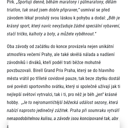
Pirk.
„Sportuji denně, běhám maratony i půlmaratony, dělám
triatlon, tak snad jsem dobře připraven,“
usmíval se před
závodem lékař proslulý svou láskou k pohybu a dodal:
„Běh je
krásný sport, který navíc nevyžaduje žádné speciální vybavení,
stačí tričko, kalhoty a boty, a můžete vyběhnout.“
Oba závody od začátku do konce provázela nejen unikátní
atmosféra večerní Prahy, ale také skvělá nálada a nadšení
závodníků i diváků, kteří podél trati běžce mohutně
povzbuzovali. Birell Grand Prix Praha, který se do hlavního
města vrátil po tříleté covidové pauze, tak beze zbytku dostál
své pověsti sportovního svátku, který si společně užívají jak ti
nejlepší světoví vytrvalci, tak i ti, pro něž je běh „jen“ krásné
hobby.
„Je to nejromantičtější běžecká událost sezony, která
nabízí naprosto jedinečný zážitek. Praha při soumraku vytváří
nenapodobitelnou kulisu, a závody jsou koncipované tak, aby
si je užil opravdu každý,“
uzavřel prezident organizačního