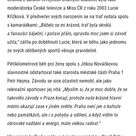
moderátorka České televize a Miss ČR z roku 2003 Lucie
Křížková. V předvečer svých narozenin se na trať vydala spolu
s kamarádkami:
„Běželo se mi krásně, trať byla skvělá
a fanoušci báječní, i počasí přálo, opravdu moc jsem si závod
užila,“
zářila po doběhnutí Lucie, která se běhu jako jednomu
ze svých oblíbených sportů věnuje pravidelně.
Informace o webu
Pětikilometrový běh pro ženy spolu s Jitkou Nováčkovou
Všeobecné smluvní podmínky
Informace o cookies
slavnostně odstartoval také starosta městské části Praha 1
Podmínky GDPR
Petr Hejma. Závodu se sice účastnit nemohl, ale jako
rekreační sportovec jej vítá:
„Myslím si, že je moc dobře, že se
takovéto závody v Praze konají, protože naše krásné hlavní
město ukazují zase v jiném světle. Praha není jen o kultuře
nebo památkách, ale i o pohybu a sdílení, a když vidím to
obrovské nadšení a energii, mám velkou radost.“
© 2026 RunCzech s.r.o.