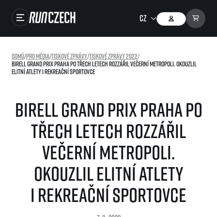
Závody
Domů
/
Pro média
/
Tiskové zprávy
/
Tiskové zprávy 2022
/
Birell Grand Prix Praha po třech letech rozzářil večerní metropoli. Okouzlil
Výsledky
elitní atlety i rekreační sportovce
Foto & Video
Birell Grand Prix Praha po
RunCzech Store
třech letech rozzářil
Running Mall
večerní metropoli.
Běžecké série
Okouzlil elitní atlety
Běžecká liga
O běžecké lize
i rekreační sportovce
SuperHalfs
Jak to funguje
projekt SuperHalfs
Výsledky běžecké ligy
EuroHeroes
SuperHalfs FAQ