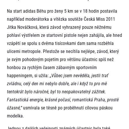
FAQ (Často kladené dotazy)
Naši partneři
Pro média
Oznámení fúze
Historie
Na start adidas Běhu pro ženy 5 km se v 18 hodin postavila
Aktuality
Dobrovolníci
RunCzech
například moderátorka a vítězka soutěže Česká Miss 2011
Akreditace a vše k závodům
Dárkové poukazy
Kariéra
Tiskové zprávy
Jitka Nováčková, která závod vyhrazený pouze něžnému
Šablony k dárkovému poukazu ke stažení
All Runners Are Beautiful
Running Mall
Poznámky pro editory
pohlaví výstřelem ze startovní pistole nejen zahájila, ale hned
RunCzech Racing
Magazíny
Vítejte v Running Mall
vzápětí se spolu s dvěma tisícovkami dam sama rozběhla
Ekofilozofie
ulicemi metropole. Přestože se necítila nejlépe, závod, který
Kalendář
Mobilní aplikace RunCzech
Individuální trénink
je svým pohodovým pojetím pro většinu účastnic spíš než
Skupinové tréninky
honbou za rychlým časem zábavným sportovním
Stáhněte si mobilní aplikaci RunCzech.
Firemní tréninky
happeningem, si užila:
„Vůbec jsem nevěděla, jestli trať
Masáže
zvládnu, celý den mi nebylo dobře, ale i když to pro mě
tentokrát bylo náročné, byl to neopakovatelný zážitek.
Fantastická energie, krásné počasí, romantická Praha, prostě
úžasné,“
usmívala se těsně po proběhnutí cílovou páskou
modelka.
Titulární partneři
Jednou z dalších veřejnosti známých účastnic byla také