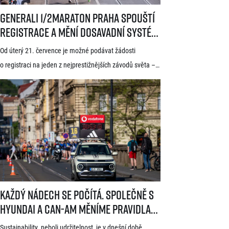
Generali 1/2Maraton Praha spouští registrace a mění dosavadní systé
Generali 1/2Maraton Praha spouští
registrace a mění dosavadní systém!
Třítýdenní lhůta na podání žádosti
Od úterý 21. července je možné podávat žádosti
startuje 21. července
o registraci na jeden z nejprestižnějších závodů světa –
Generali 1/2Maraton Praha. Do povědomí běžců se
dostal nejen trasou vedoucí srdcem historické Prahy, ale
i tradicí a naprosto jedinečnou atmosférou. Pyšní se
známkou kvality World Athletics Elite Label, spadá do
seriálu evropských půlmaratonů zvaného SuperHalfs
a jedná se o nejžádanější z pěti závodů RunCzech Halfs.
[…]
Každý nádech se počítá. Společně s Hyundai a Can-Am měníme pravid
Každý nádech se počítá. Společně s
Hyundai a Can-Am měníme pravidla
hry
Sustainability, neboli udržitelnost, je v dnešní době