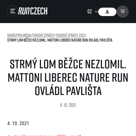
Závody
Domů
/
Pro média
/
Tiskové zprávy
/
Tiskové zprávy 2021
/
Strmý lom běžce nezlomil. Mattoni Liberec Nature Run ovládl Pavlišta
Výsledky
Foto & Video
Strmý lom běžce nezlomil.
RunCzech Store
Mattoni Liberec Nature Run
Running Mall
ovládl Pavlišta
Běžecké série
4. 10. 2021
Běžecká liga
O běžecké lize
SuperHalfs
4. 10. 2021
Jak to funguje
projekt SuperHalfs
Výsledky běžecké ligy
EuroHeroes
SuperHalfs FAQ