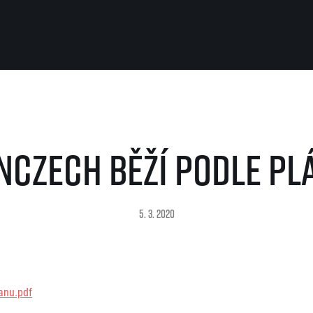
Pro běžce
Užitečné
Pro závodníky
O nás
nCzech běží podle pl
Pravidla a všeobecné informace
Kontakt
Vše k pojištění
Náš tým
Přeregistrace na jiného závodníka
Naši partneři
Pověření k vyzvednutí čísla
Historie
5. 3. 2020
Pro veřejnost
Reklamace výsledků
Vaše Fotografie
FAQ (Často kladené dotazy)
Inspirace
Oznámení fúze
Příběhy běžců
Dobrovolníci
RunCzech Story
Dárkové poukazy
anu.pdf
AIMS Race Calendar
Šablony k dárkovému pouka
 2026