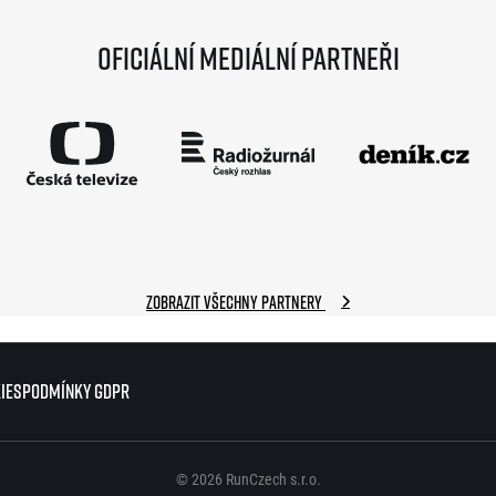
Oficiální mediální partneři
Zobrazit všechny partnery
ies
ies
Podmínky GDPR
Podmínky GDPR
© 2026 RunCzech s.r.o.
© 2026 RunCzech s.r.o.