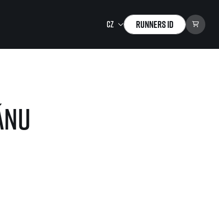
Runners ID
Running Mall
Vítejte v Running Mall
ánu
Kalendář
Individuální trénink
Skupinové tréninky
Firemní tréninky
Masáže
zu ke