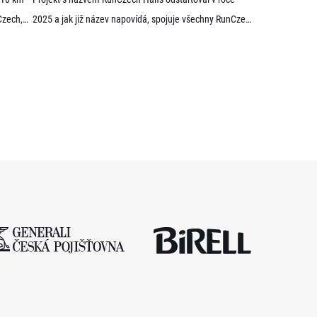
Czech,
2025 a jak již název napovídá, spojuje všechny RunCzech
 letošní
půlmaratony v České republice do jedné série. Běžci,
ní
kterým se ji během 36 měsíců podaří absolvovat celou,
někteří
získají krásnou medaili a stanou se součástí speciální
. V
síně slávy. Přestože projekt odstartoval teprve minulou
sezónu a od startu tak uběhlo teprve 18 měsíců,
. […]
podmínky již stihlo […]