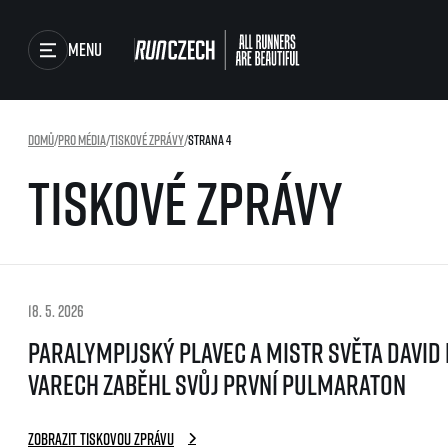
Menu
Závody
Domů
/
Pro média
/
Tiskové zprávy
/
Strana 4
Běžecké série
Tiskové zprávy
Běžecká liga
Výsledky
O běžecké lize
Jak to funguje
Foto & Video
Výsledky běžecké ligy
SuperHalfs
RunCzech Store
18. 5. 2026
projekt SuperHalfs
SuperHalfs FAQ
Paralympijský plavec a mistr světa David 
Running Mall
EuroHeroes
Varech zaběhl svůj první pulmaraton
Projekt EuroHeroes
Seznam závodů
Zobrazit tiskovou zprávu
EuroHeroes Challenge