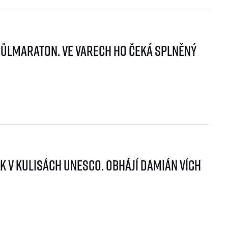
půlmaraton. Ve Varech ho čeká splněný
k v kulisách UNESCO. Obhájí Damián Vích