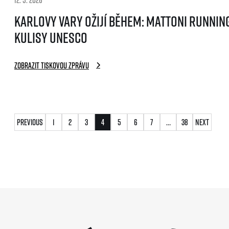
12. 5. 2026
Karlovy Vary ožijí během: Mattoni Runnin
kulisy UNESCO
Zobrazit tiskovou zprávu
Stránkování
Previous
1
2
3
4
5
6
7
…
38
Next
příspěvků