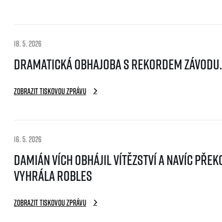
EuroHeroes Challenge
EuroHeroes Challenge
EuroHeroes Challenge
18. 5. 2026
EuroHeroes Challenge
Systém bodování
Dramatická obhajoba s rekordem závodu. D
Napoli Running
O Napoli Running
Zobrazit tiskovou zprávu
RunCzech Halfs
Projekt RunCzech Half
16. 5. 2026
Damián Vích obhájil vítězství a navíc př
vyhrála Robles
Zobrazit tiskovou zprávu