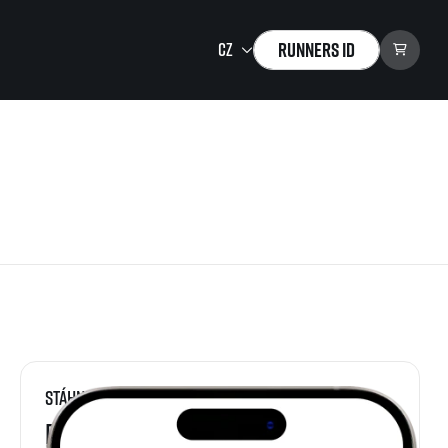
Runners ID
Running Mall
Vítejte v Running Mall
Kalendář
Individuální trénink
Skupinové tréninky
Firemní tréninky
Masáže
Stáhni si
RunCzech aplikaci
zu ke