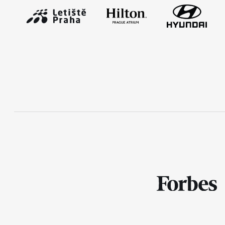
Mobilní aplikace RunCzech
Stáhněte si mobilní aplikaci RunCzech.