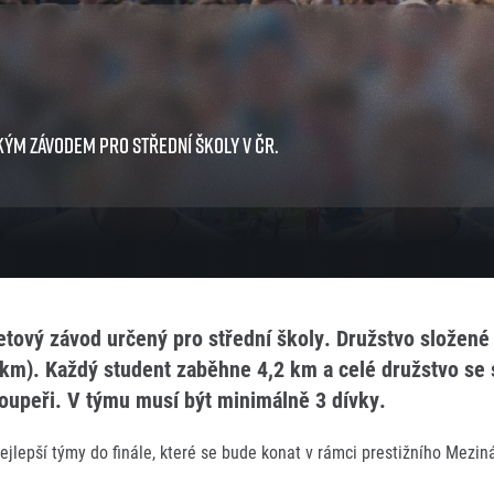
Komunity
stažení
 2025
Pro média
 2024
Prvoběžci
Aktuality
 2023
RunCzech Kings & Queens
Akreditace a vše k závodům
 2019
RunCzech Stars
Tiskové zprávy
dm rodinná míle
ým závodem pro střední školy v ČR.
Poznámky pro editory
Český maratonský klub
Magazíny
RunCzech Pacers
RunCzech
Running Doctors
Středoškoláci
Kariéra
s
Charita
All Runners Are Beautiful
RunCzech Racing
Seznam neziskových organizací
Ekofilozofie
Běžím pro stromy
etový závod určený pro střední školy. Družstvo složené
km). Každý student zaběhne 4,2 km a celé družstvo se 
 soupeři. V týmu musí být minimálně 3 dívky.
ejlepší týmy do finále, které se bude konat v rámci prestižního Mezi