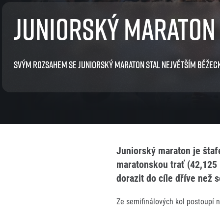
EuroHeroes Challenge
Juniorský maraton
EuroHeroes Challenge
EuroHeroes Challenge
EuroHeroes Challenge
Systém bodování
Svým rozsahem se Juniorský maraton stal největším běžeck
Napoli Running
O Napoli Running
RunCzech Halfs
Projekt RunCzech Half
Juniorský maraton je štaf
maratonskou trať (42,125 
dorazit do cíle dříve než
Ze semifinálových kol postoupí n