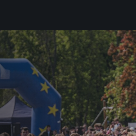
Pro běžce
Užitečné
Pro závodníky
O nás
Pravidla a všeobecné informace
Kontakt
Vše k pojištění
Náš tým
Přeregistrace na jiného závodníka
Naši partneři
Pověření k vyzvednutí čísla
Historie
Pro veřejnost
Reklamace výsledků
Vaše Fotografie
FAQ (Často kladené dotazy)
Inspirace
Oznámení fúze
Příběhy běžců
Dobrovolníci
RunCzech Story
Dárkové poukazy
AIMS Race Calendar
Šablony k dárkovému pouka
 2026