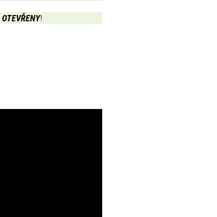
ou OTEVŘENY
!