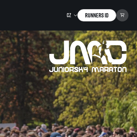
Runners ID
Running Mall
Vítejte v Running Mall
Kalendář
Individuální trénink
Skupinové tréninky
Firemní tréninky
Masáže
zu ke