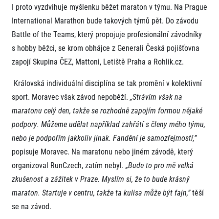
I proto vyzdvihuje myšlenku běžet maraton v týmu. Na Prague
International Marathon bude takových týmů pět. Do závodu
Battle of the Teams, který propojuje profesionální závodníky
s hobby běžci, se krom obhájce z Generali Česká pojišťovna
zapojí Skupina ČEZ, Mattoni, Letiště Praha a Rohlik.cz.
Královská individuální disciplína se tak promění v kolektivní
Informace o webu
sport. Moravec však závod nepoběží.
„Strávím však na
Všeobecné smluvní podmínky
maratonu celý den, takže se rozhodně zapojím formou nějaké
Informace o cookies
podpory. Můžeme udělat například zahřátí s členy mého týmu,
Podmínky GDPR
nebo je podpořím jakkoliv jinak. Fandění je samozřejmostí,”
popisuje Moravec. Na maratonu nebo jiném závodě, který
organizoval RunCzech, zatím nebyl.
„Bude to pro mě velká
zkušenost a zážitek v Praze. Myslím si, že to bude krásný
maraton. Startuje v centru, takže ta kulisa může být fajn,”
těší
se na závod.
© 2026 RunCzech s.r.o.