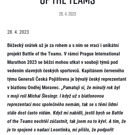
Projekt EuroHeroes
Napoli Running
Seznam závodů
28. 4. 2023
O Napoli Running
EuroHeroes Challenge 2026
RunCzech Halfs
EuroHeroes Challenge 2025
Projekt RunCzech Halfs
28. 4. 2023
EuroHeroes Challenge 2024
Pro běžce
EuroHeroes Challenge 2023
Běžecký svátek už je za rohem a s ním se vrací i unikátní
Pro závodníky
EuroHeroes Challenge 2019
projekt Battle of the Teams. V rámci Prague International
Systém bodování
Pravidla a všeobecné informace
Inspirace
Marathon 2023 se běžci mohou utkat v souboji týmů pod
Vše k pojištění
vedením slavných českých sportovců. Kapitánem červeného
Příběhy běžců
Přeregistrace na jiného závodníka
Komunity
RunCzech Story
týmu Generali Česká Pojišťovna je bývalý český reprezentant
Pověření k vyzvednutí čísla
Prvoběžci
AIMS Race Calendar
Charita
Reklamace výsledků
v biatlonu Ondřej Moravec.
„Pamatuji si, že minulý rok byl
RunCzech Kings & Queens
Vaše Fotografie
Seznam neziskových organizací
v mojí roli Michal Šlesingr. I když už s biatlonovou
RunCzech Stars
Běžím pro stromy
Užitečné
reprezentací moc společného nemám, tak se s těmi lidmi
dm rodinná míle
Český maratonský klub
stále dost často vídám. Když mi nabídli, jestli bych se Battle
O nás
RunCzech Pacers
of the Teams nechtěl zúčastnit, tak jsem na to kývl. A tím, že
Kontakt
Pro veřejnost
Running Doctors
je to spojené s nadací Leontinka, mi přišlo, že podpořit
Náš tým
Středoškoláci