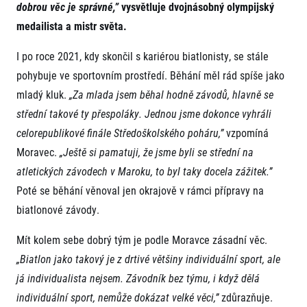
FAQ (Často kladené dotazy)
dobrou věc je správné,”
vysvětluje dvojnásobný olympijský
Naši partneři
Pro média
Oznámení fúze
Historie
medailista a mistr světa.
Aktuality
Dobrovolníci
RunCzech
Akreditace a vše k závodům
Dárkové poukazy
I po roce 2021, kdy skončil s kariérou biatlonisty, se stále
Kariéra
Tiskové zprávy
Šablony k dárkovému poukazu ke stažení
All Runners Are Beautiful
pohybuje ve sportovním prostředí. Běhání měl rád spíše jako
Running Mall
Poznámky pro editory
RunCzech Racing
mladý kluk.
„Za mlada jsem běhal hodně závodů, hlavně se
Magazíny
Vítejte v Running Mall
Ekofilozofie
střední takové ty přespoláky. Jednou jsme dokonce vyhráli
Kalendář
celorepublikové finále Středoškolského poháru,”
vzpomíná
Mobilní aplikace RunCzech
Individuální trénink
Moravec.
„Ještě si pamatuji, že jsme byli se střední na
Skupinové tréninky
Stáhněte si mobilní aplikaci RunCzech.
atletických závodech v Maroku, to byl taky docela zážitek.”
Firemní tréninky
Masáže
Poté se běhání věnoval jen okrajově v rámci přípravy na
biatlonové závody.
Mít kolem sebe dobrý tým je podle Moravce zásadní věc.
„Biatlon jako takový je z drtivé většiny individuální sport, ale
já individualista nejsem. Závodník bez týmu, i když dělá
Titulární partneři
individuální sport, nemůže dokázat velké věci,”
zdůrazňuje.