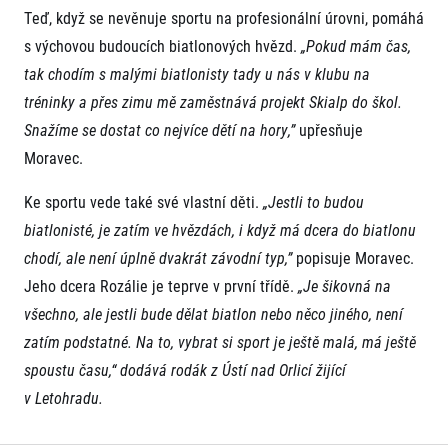
Teď, když se nevěnuje sportu na profesionální úrovni, pomáhá
s výchovou budoucích biatlonových hvězd.
„Pokud mám čas,
tak chodím s malými biatlonisty tady u nás v klubu na
tréninky a přes zimu mě zaměstnává projekt Skialp do škol.
Snažíme se dostat co nejvíce dětí na hory,”
upřesňuje
Moravec.
Ke sportu vede také své vlastní děti.
„Jestli to budou
biatlonisté, je zatím ve hvězdách, i když má dcera do biatlonu
chodí, ale není úplně dvakrát závodní typ,”
popisuje Moravec.
Jeho dcera Rozálie je teprve v první třídě.
„Je šikovná na
všechno, ale jestli bude dělat biatlon nebo něco jiného, není
zatím podstatné. Na to, vybrat si sport je ještě malá, má ještě
spoustu času,“ dodává rodák z Ústí nad Orlicí žijící
v Letohradu.