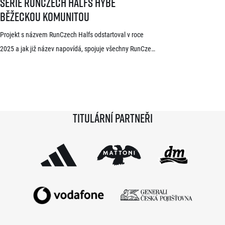
Série RunCzech Halfs hýbe
běžeckou komunitou
Projekt s názvem RunCzech Halfs odstartoval v roce
2025 a jak již název napovídá, spojuje všechny RunCzech
půlmaratony v České republice do jedné série. Běžci,
kterým se ji během 36 měsíců podaří absolvovat celou,
získají krásnou medaili a stanou se součástí speciální
síně slávy. Přestože projekt odstartoval teprve minulou
Titulární partneři
sezónu a od startu tak uběhlo teprve 18 měsíců,
podmínky již stihlo […]