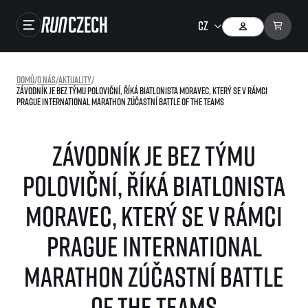
Závody
Domů
/
O nás
/
Aktuality
/
Závodník je bez týmu poloviční, říká biatlonista Moravec, který se v rámci
Výsledky
Prague International Marathon zúčastní Battle of the Teams
Foto & Video
Závodník je bez týmu
RunCzech Store
poloviční, říká biatlonista
Running Mall
Moravec, který se v rámci
Běžecké série
Prague International
Běžecká liga
O běžecké lize
Marathon zúčastní Battle
SuperHalfs
Jak to funguje
projekt SuperHalfs
of the Teams
Výsledky běžecké ligy
EuroHeroes
SuperHalfs FAQ