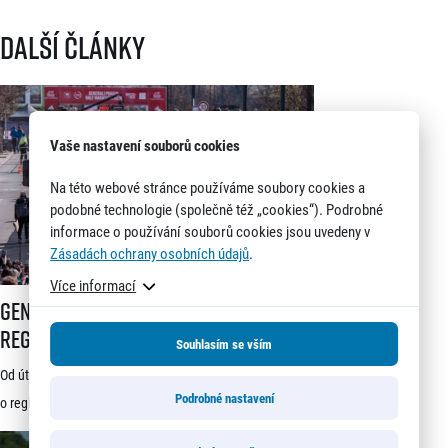
Další články
Vaše nastavení souborů cookies
Na této webové stránce používáme soubory cookies a
podobné technologie (společně též „cookies“). Podrobné
informace o používání souborů cookies jsou uvedeny v
Zásadách ochrany osobních údajů
.
Více informací
Generali 1/2Maraton Praha spouští registrace a mění dosavadní systé
Generali 1/2Maraton Praha spouští
registrace a mění dosavadní systém!
Souhlasím se vším
Třítýdenní lhůta na podání žádosti
Od úterý 21. července je možné podávat žádosti
startuje 21. července
Podrobné nastavení
o registraci na jeden z nejprestižnějších závodů světa –
Generali 1/2Maraton Praha. Do povědomí běžců se