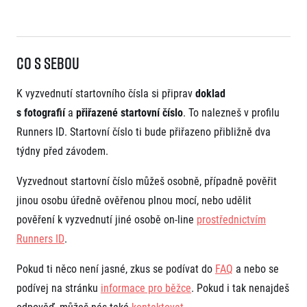
Co s sebou
K vyzvednutí startovního čísla si připrav
doklad
s fotografií
a
přiřazené startovní číslo
. To nalezneš v profilu
Runners ID. Startovní číslo ti bude přiřazeno přibližně dva
týdny před závodem.
Vyzvednout startovní číslo můžeš osobně, případně pověřit
jinou osobu úředně ověřenou plnou mocí, nebo udělit
pověření k vyzvednutí jiné osobě on-line
prostřednictvím
Runners ID
.
Pokud ti něco není jasné, zkus se podívat do
FAQ
a nebo se
podívej na stránku
informace pro běžce
. Pokud i tak nenajdeš
odpověď, můžeš nás také
kontaktovat
.