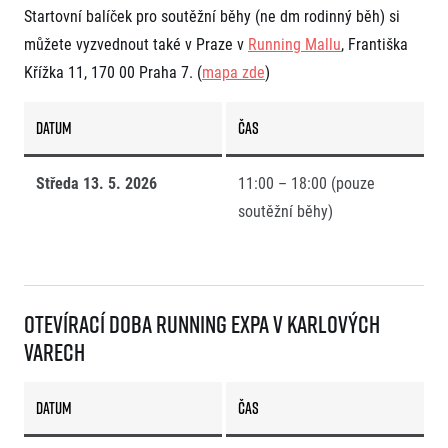
Startovní balíček pro soutěžní běhy (ne dm rodinný běh) si
můžete vyzvednout také v Praze v
Running Mallu
, Františka
Křížka 11, 170 00 Praha 7. (
mapa zde
)
DATUM
ČAS
Středa 13. 5. 2026
11:00 – 18:00 (pouze
Informace o webu
soutěžní běhy)
Všeobecné smluvní podmínky
Informace o cookies
Podmínky GDPR
Otevírací doba Running Expa
v
Karlových
Varech
DATUM
ČAS
© 2026 RunCzech s.r.o.