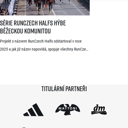
Série RunCzech Halfs hýbe běžeckou komunitou
Série RunCzech Halfs hýbe
běžeckou komunitou
Projekt s názvem RunCzech Halfs odstartoval v roce
2025 a jak již název napovídá, spojuje všechny RunCzech
půlmaratony v České republice do jedné série. Běžci,
kterým se ji během 36 měsíců podaří absolvovat celou,
získají krásnou medaili a stanou se součástí speciální
síně slávy. Přestože projekt odstartoval teprve minulou
Titulární partneři
sezónu a od startu tak uběhlo teprve 18 měsíců,
podmínky již stihlo […]