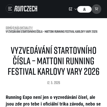
Závody
Domů
/
O nás
/
Aktuality
/
Vyzvedávání startovního čísla – Mattoni Running Festival Karlovy Vary 2026
Výsledky
Foto & Video
Vyzvedávání startovního
RunCzech Store
čísla – Mattoni Running
Running Mall
Festival Karlovy Vary 2026
Běžecké série
12. 5. 2026
Běžecká liga
O běžecké lize
SuperHalfs
Running Expo není jen o vyzvedávání čísel, ale
Jak to funguje
projekt SuperHalfs
Výsledky běžecké ligy
jsou zde pro tebe i oficiální trika závodu, nebo se
EuroHeroes
SuperHalfs FAQ