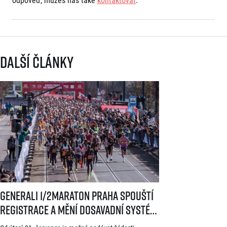
Další články
Generali 1/2Maraton Praha spouští registrace a mění dosavadní systé
Generali 1/2Maraton Praha spouští
registrace a mění dosavadní systém!
Třítýdenní lhůta na podání žádosti