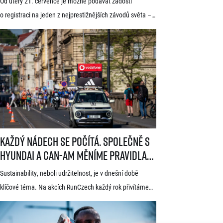
Od úterý 21. července je možné podávat žádosti
startuje 21. července
o registraci na jeden z nejprestižnějších závodů světa –
Generali 1/2Maraton Praha. Do povědomí běžců se
dostal nejen trasou vedoucí srdcem historické Prahy, ale
i tradicí a naprosto jedinečnou atmosférou. Pyšní se
známkou kvality World Athletics Elite Label, spadá do
seriálu evropských půlmaratonů zvaného SuperHalfs
a jedná se o nejžádanější z pěti závodů RunCzech Halfs.
[…]
Každý nádech se počítá. Společně s Hyundai a Can-Am měníme pravid
Každý nádech se počítá. Společně s
Hyundai a Can-Am měníme pravidla
hry
Sustainability, neboli udržitelnost, je v dnešní době
klíčové téma. Na akcích RunCzech každý rok přivítáme
statisíce osob, které motivujeme k pohybu a zdravému
životnímu stylu. S každou masovou akcí se však pojí také