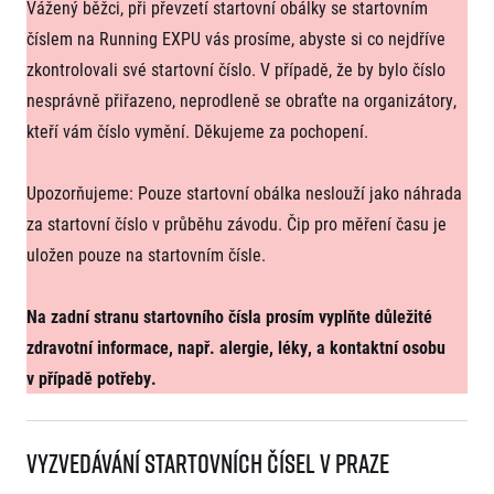
FAQ (Často kladené dotazy)
Vážený běžci, při převzetí startovní obálky se startovním
Naši partneři
Pro média
Oznámení fúze
Historie
číslem na Running EXPU vás prosíme, abyste si co nejdříve
Aktuality
Dobrovolníci
RunCzech
zkontrolovali své startovní číslo. V případě, že by bylo číslo
Akreditace a vše k závodům
Dárkové poukazy
Kariéra
nesprávně přiřazeno, neprodleně se obraťte na organizátory,
Tiskové zprávy
Šablony k dárkovému poukazu ke stažení
All Runners Are Beautiful
Running Mall
Poznámky pro editory
kteří vám číslo vymění. Děkujeme za pochopení.
RunCzech Racing
Magazíny
Vítejte v Running Mall
Ekofilozofie
Upozorňujeme: Pouze startovní obálka neslouží jako náhrada
Kalendář
Mobilní aplikace RunCzech
za startovní číslo v průběhu závodu. Čip pro měření času je
Individuální trénink
Skupinové tréninky
uložen pouze na startovním čísle.
Stáhněte si mobilní aplikaci RunCzech.
Firemní tréninky
Masáže
Na zadní stranu startovního čísla prosím vyplňte důležité
zdravotní informace, např. alergie, léky, a kontaktní osobu
v případě potřeby.
Titulární partneři
Vyzvedávání startovních čísel v Praze