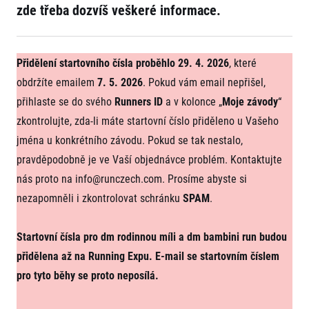
zde třeba dozvíš veškeré informace.
Projekt EuroHeroes
Napoli Running
Seznam závodů
O Napoli Running
EuroHeroes Challenge 2026
RunCzech Halfs
EuroHeroes Challenge 2025
Přidělení startovního čísla proběhlo 29. 4. 2026
, které
Projekt RunCzech Halfs
EuroHeroes Challenge 2024
obdržíte emailem
7. 5. 2026
. Pokud vám email nepřišel,
Pro běžce
EuroHeroes Challenge 2023
přihlaste se do svého
Runners ID
a v kolonce „
Moje závody
“
Pro závodníky
EuroHeroes Challenge 2019
zkontrolujte, zda-li máte startovní číslo přiděleno u Vašeho
Systém bodování
Pravidla a všeobecné informace
Inspirace
jména u konkrétního závodu. Pokud se tak nestalo,
Vše k pojištění
pravděpodobně je ve Vaší objednávce problém. Kontaktujte
Příběhy běžců
Přeregistrace na jiného závodníka
Komunity
RunCzech Story
nás proto na
info@runczech.com
. Prosíme abyste si
Pověření k vyzvednutí čísla
Prvoběžci
AIMS Race Calendar
Charita
nezapomněli i zkontrolovat schránku
SPAM
.
Reklamace výsledků
RunCzech Kings & Queens
Vaše Fotografie
Seznam neziskových organizací
RunCzech Stars
Běžím pro stromy
Užitečné
Startovní čísla pro dm rodinnou míli a dm bambini run budou
dm rodinná míle
přidělena až na Running Expu. E-mail se startovním číslem
Český maratonský klub
O nás
RunCzech Pacers
pro tyto běhy se proto neposílá.
Kontakt
Pro veřejnost
Running Doctors
Náš tým
Středoškoláci