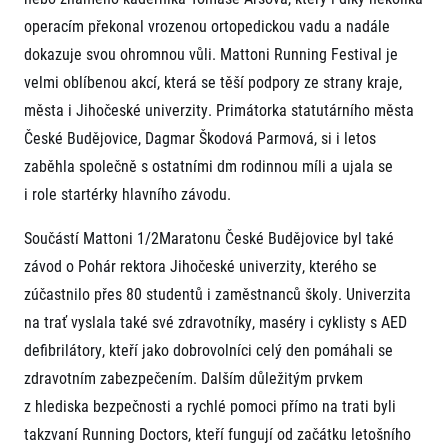
operacím překonal vrozenou ortopedickou vadu a nadále
dokazuje svou ohromnou vůli. Mattoni Running Festival je
velmi oblíbenou akcí, která se těší podpory ze strany kraje,
města i Jihočeské univerzity. Primátorka statutárního města
České Budějovice, Dagmar Škodová Parmová, si i letos
zaběhla společně s ostatními dm rodinnou míli a ujala se
i role startérky hlavního závodu.
Součástí Mattoni 1/2Maratonu České Budějovice byl také
závod o Pohár rektora Jihočeské univerzity, kterého se
zúčastnilo přes 80 studentů i zaměstnanců školy. Univerzita
na trať vyslala také své zdravotníky, maséry i cyklisty s AED
defibrilátory, kteří jako dobrovolníci celý den pomáhali se
zdravotním zabezpečením. Dalším důležitým prvkem
z hlediska bezpečnosti a rychlé pomoci přímo na trati byli
takzvaní Running Doctors, kteří fungují od začátku letošního