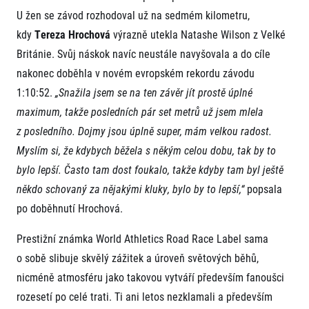
U žen se závod rozhodoval už na sedmém kilometru,
kdy
Tereza Hrochová
výrazně utekla Natashe Wilson z Velké
Británie. Svůj náskok navíc neustále navyšovala a do cíle
nakonec doběhla v novém evropském rekordu závodu
1:10:52.
„Snažila jsem se na ten závěr jít prostě úplné
maximum, takže posledních pár set metrů už jsem mlela
Informace o webu
z posledního. Dojmy jsou úplně super, mám velkou radost.
Všeobecné smluvní podmínky
Myslím si, že kdybych běžela s někým celou dobu, tak by to
Informace o cookies
bylo lepší. Často tam dost foukalo, takže kdyby tam byl ještě
Podmínky GDPR
někdo schovaný za nějakými kluky, bylo by to lepší,“
popsala
po doběhnutí Hrochová.
Prestižní známka World Athletics Road Race Label sama
o sobě slibuje skvělý zážitek a úroveň světových běhů,
nicméně atmosféru jako takovou vytváří především fanoušci
© 2026 RunCzech s.r.o.
rozesetí po celé trati. Ti ani letos nezklamali a především