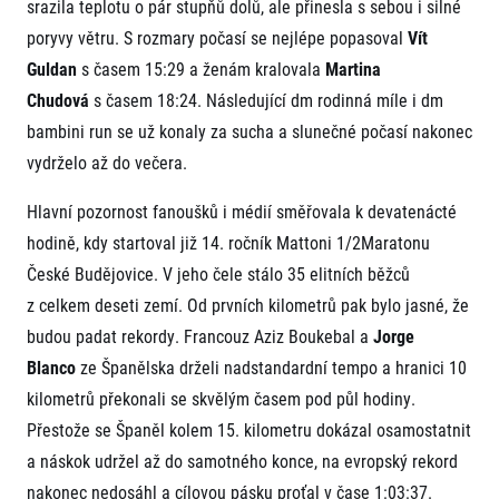
FAQ (Často kladené dotazy)
srazila teplotu o pár stupňů dolů, ale přinesla s sebou i silné
Naši partneři
Pro média
Oznámení fúze
poryvy větru. S rozmary počasí se nejlépe popasoval
Vít
Historie
Aktuality
Dobrovolníci
RunCzech
Guldan
s časem 15:29 a ženám kralovala
Martina
Akreditace a vše k závodům
Dárkové poukazy
Kariéra
Chudová
s časem 18:24. Následující dm rodinná míle i dm
Tiskové zprávy
Šablony k dárkovému poukazu ke stažení
All Runners Are Beautiful
Running Mall
Poznámky pro editory
bambini run se už konaly za sucha a slunečné počasí nakonec
RunCzech Racing
Magazíny
vydrželo až do večera.
Vítejte v Running Mall
Ekofilozofie
Kalendář
Hlavní pozornost fanoušků i médií směřovala k devatenácté
Mobilní aplikace RunCzech
Individuální trénink
hodině, kdy startoval již 14. ročník Mattoni 1/2Maratonu
Skupinové tréninky
Stáhněte si mobilní aplikaci RunCzech.
České Budějovice. V jeho čele stálo 35 elitních běžců
Firemní tréninky
z celkem deseti zemí. Od prvních kilometrů pak bylo jasné, že
Masáže
budou padat rekordy. Francouz Aziz Boukebal a
Jorge
Blanco
ze Španělska drželi nadstandardní tempo a hranici 10
kilometrů překonali se skvělým časem pod půl hodiny.
Přestože se Španěl kolem 15. kilometru dokázal osamostatnit
a náskok udržel až do samotného konce, na evropský rekord
Titulární partneři
nakonec nedosáhl a cílovou pásku proťal v čase 1:03:37.