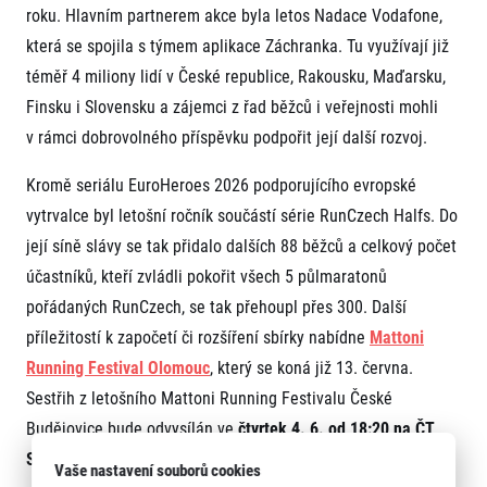
roku. Hlavním partnerem akce byla letos Nadace Vodafone,
která se spojila s týmem aplikace Záchranka. Tu využívají již
téměř 4 miliony lidí v České republice, Rakousku, Maďarsku,
Finsku i Slovensku a zájemci z řad běžců i veřejnosti mohli
v rámci dobrovolného příspěvku podpořit její další rozvoj.
Kromě seriálu EuroHeroes 2026 podporujícího evropské
vytrvalce byl letošní ročník součástí série RunCzech Halfs. Do
její síně slávy se tak přidalo dalších 88 běžců a celkový počet
účastníků, kteří zvládli pokořit všech 5 půlmaratonů
pořádaných RunCzech, se tak přehoupl přes 300. Další
příležitostí k započetí či rozšíření sbírky nabídne
Mattoni
Running Festival Olomouc
, který se koná již 13. června.
Sestřih z letošního Mattoni Running Festivalu České
Budějovice bude odvysílán ve
čtvrtek 4. 6. od 18:20 na ČT
Sport.
Vaše nastavení souborů cookies