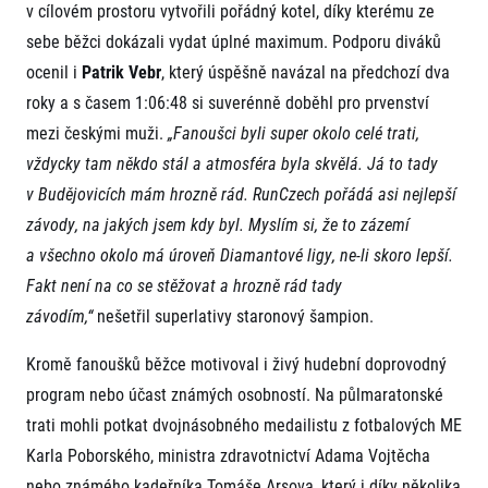
v cílovém prostoru vytvořili pořádný kotel, díky kterému ze
sebe běžci dokázali vydat úplné maximum. Podporu diváků
ocenil i
Patrik Vebr
, který úspěšně navázal na předchozí dva
roky a s časem 1:06:48 si suverénně doběhl pro prvenství
mezi českými muži.
„Fanoušci byli super okolo celé trati,
vždycky tam někdo stál a atmosféra byla skvělá. Já to tady
v Budějovicích mám hrozně rád. RunCzech pořádá asi nejlepší
závody, na jakých jsem kdy byl. Myslím si, že to zázemí
a všechno okolo má úroveň Diamantové ligy, ne-li skoro lepší.
Fakt není na co se stěžovat a hrozně rád tady
závodím,“
nešetřil superlativy staronový šampion.
Kromě fanoušků běžce motivoval i živý hudební doprovodný
program nebo účast známých osobností. Na půlmaratonské
trati mohli potkat dvojnásobného medailistu z fotbalových ME
Karla Poborského, ministra zdravotnictví Adama Vojtěcha
nebo známého kadeřníka Tomáše Arsova, který i díky několika