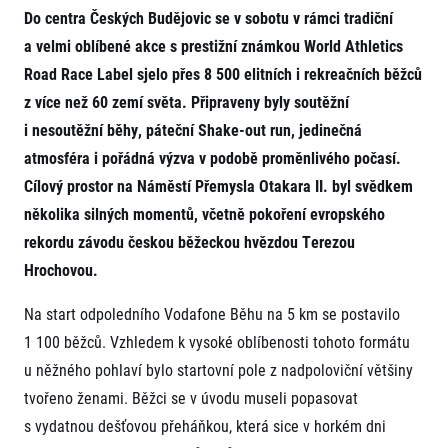
Projekt EuroHeroes
Do centra Českých Budějovic se v sobotu v rámci tradiční
Napoli Running
Seznam závodů
a velmi oblíbené akce s prestižní známkou World Athletics
O Napoli Running
EuroHeroes Challenge 2026
RunCzech Halfs
Road Race Label sjelo přes 8 500 elitních i rekreačních běžců
EuroHeroes Challenge 2025
Projekt RunCzech Halfs
z více než 60 zemí světa. Připraveny byly soutěžní
EuroHeroes Challenge 2024
Pro běžce
i nesoutěžní běhy, páteční Shake-out run, jedinečná
EuroHeroes Challenge 2023
atmosféra i pořádná výzva v podobě proměnlivého počasí.
Pro závodníky
EuroHeroes Challenge 2019
Systém bodování
Cílový prostor na Náměstí Přemysla Otakara II. byl svědkem
Pravidla a všeobecné informace
Inspirace
několika silných momentů, včetně pokoření evropského
Vše k pojištění
Příběhy běžců
Přeregistrace na jiného závodníka
rekordu závodu českou běžeckou hvězdou Terezou
Komunity
RunCzech Story
Pověření k vyzvednutí čísla
Hrochovou.
Prvoběžci
AIMS Race Calendar
Charita
Reklamace výsledků
RunCzech Kings & Queens
Vaše Fotografie
Na start odpoledního Vodafone Běhu na 5 km se postavilo
Seznam neziskových organizací
RunCzech Stars
Běžím pro stromy
1 100 běžců. Vzhledem k vysoké oblíbenosti tohoto formátu
Užitečné
dm rodinná míle
u něžného pohlaví bylo startovní pole z nadpoloviční většiny
Český maratonský klub
O nás
RunCzech Pacers
tvořeno ženami. Běžci se v úvodu museli popasovat
Kontakt
Pro veřejnost
Running Doctors
s vydatnou dešťovou přeháňkou, která sice v horkém dni
Náš tým
Středoškoláci