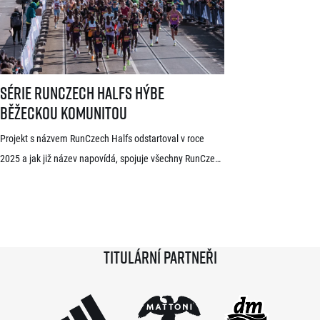
mužské kategorii potvrdil start rodák z Burundi
dlouhodobě žijící ve Španělsku Rodrigue Kwizera. […]
Série RunCzech Halfs hýbe běžeckou komunitou
Série RunCzech Halfs hýbe
běžeckou komunitou
Projekt s názvem RunCzech Halfs odstartoval v roce
2025 a jak již název napovídá, spojuje všechny RunCzech
půlmaratony v České republice do jedné série. Běžci,
kterým se ji během 36 měsíců podaří absolvovat celou,
získají krásnou medaili a stanou se součástí speciální
síně slávy. Přestože projekt odstartoval teprve minulou
Titulární partneři
sezónu a od startu tak uběhlo teprve 18 měsíců,
podmínky již stihlo […]