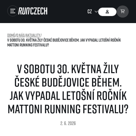
Závody
Domů
/
O nás
/
Aktuality
/
V sobotu 30. května žily České Budějovice během. Jak vypadal letošní ročník
Výsledky
Mattoni Running Festivalu?
Foto & Video
V sobotu 30. května žily
RunCzech Store
České Budějovice během.
Running Mall
Jak vypadal letošní ročník
Běžecké série
Mattoni Running Festivalu?
Běžecká liga
O běžecké lize
SuperHalfs
2. 6. 2026
Jak to funguje
projekt SuperHalfs
Výsledky běžecké ligy
EuroHeroes
SuperHalfs FAQ