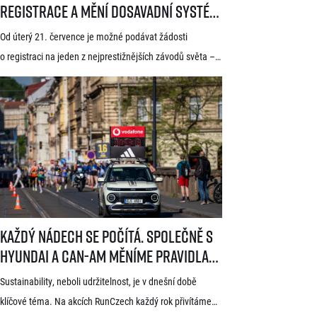
registrace a mění dosavadní systém!
Třítýdenní lhůta na podání žádosti
Od úterý 21. července je možné podávat žádosti
startuje 21. července
o registraci na jeden z nejprestižnějších závodů světa –
Generali 1/2Maraton Praha. Do povědomí běžců se
dostal nejen trasou vedoucí srdcem historické Prahy, ale
i tradicí a naprosto jedinečnou atmosférou. Pyšní se
známkou kvality World Athletics Elite Label, spadá do
seriálu evropských půlmaratonů zvaného SuperHalfs
a jedná se o nejžádanější z pěti závodů RunCzech Halfs.
[…]
Každý nádech se počítá. Společně s Hyundai a Can-Am měníme pravid
Každý nádech se počítá. Společně s
Hyundai a Can-Am měníme pravidla
hry
Sustainability, neboli udržitelnost, je v dnešní době
klíčové téma. Na akcích RunCzech každý rok přivítáme