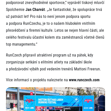
podporovat znevýhodněné sportovce,“ vyprávěl tiskový mluvčí
Spolchemie
Jan Charvát
. „Je fantastické, že spolupráce trvá
už patnáct let! Pro nás to není jenom podpora sportu
a podpora RunCzechu, je to o našem hlubokém vnitřním
přesvědčení a firemní kultuře. Letos se nejen hlavní části, ale
celého festivalu účastní kolem sta zaměstnanců včetně členů
top managementu.“
RunCzech připravil atraktivní program už na pátek, kdy
zorganizuje setkání s elitními atlety na základní škole
a předzávodní výběh pod vedením trenérů Mattoni Freerun.
Více informací o projektu naleznete na
www.runczech.com