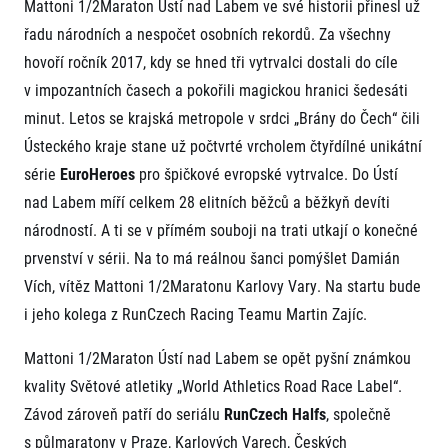
FAQ (Často kladené dotazy)
Mattoni 1/2Maraton Ústí nad Labem ve své historii přinesl už
Naši partneři
Pro média
Oznámení fúze
řadu národních a nespočet osobních rekordů. Za všechny
Historie
Aktuality
Dobrovolníci
RunCzech
hovoří ročník 2017, kdy se hned tři vytrvalci dostali do cíle
Akreditace a vše k závodům
Dárkové poukazy
Kariéra
v impozantních časech a pokořili magickou hranici šedesáti
Tiskové zprávy
Šablony k dárkovému poukazu ke stažení
All Runners Are Beautiful
Running Mall
Poznámky pro editory
minut. Letos se krajská metropole v srdci „Brány do Čech“ čili
RunCzech Racing
Magazíny
Ústeckého kraje stane už počtvrté vrcholem čtyřdílné unikátní
Vítejte v Running Mall
Ekofilozofie
série
EuroHeroes
pro špičkové evropské vytrvalce. Do Ústí
Kalendář
Mobilní aplikace RunCzech
nad Labem míří celkem 28 elitních běžců a běžkyň devíti
Individuální trénink
Skupinové tréninky
národností. A ti se v přímém souboji na trati utkají o konečné
Stáhněte si mobilní aplikaci RunCzech.
Firemní tréninky
prvenství v sérii. Na to má reálnou šanci pomýšlet Damián
Masáže
Vích, vítěz Mattoni 1/2Maratonu Karlovy Vary. Na startu bude
i jeho kolega z RunCzech Racing Teamu Martin Zajíc.
Mattoni 1/2Maraton Ústí nad Labem se opět pyšní známkou
kvality Světové atletiky „World Athletics Road Race Label“.
Závod zároveň patří do seriálu
Titulární partneři
RunCzech Halfs
, společně
s půlmaratony v Praze, Karlových Varech, Českých