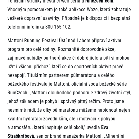
i oficiální stránky města či web seriálu
runczech.com
.
Vhodným pomocníkem je také aplikace Waze, která zobrazuje
veškeré dopravní uzavírky. Případně je k dispozici i bezplatná
telefonní infolinka 800 165 102.
Mattoni Running Festival Ústí nad Labem připraví aktivní
program pro celé rodiny. Rozmanité doprovodné akce,
zajímavé nabídky partnerů akce či dobré jídlo a pití si mohou
užít i všichni příchozí, kteří se do sportovních aktivit právě
nezapojí. Titulárním partnerem půlmaratonu a celého
běžeckého festivalu je Mattoni, oficiální voda běžecké série
RunCzech. „Mattoni dlouhodobě podporuje zdravý životní styl,
jehož základem je pohyb i správný pitný režim. Proto jsme
nesmírně rádi, že díky půlmaratonu můžeme nabídnout nejen
kvalitní hydrataci závodníkům, ale i motivaci k pohybu
a atmosféru, která inspiruje celé okolí,“ uvedla
Eva
Straškrábová
, senior brand manažerka Mattoni. „Minerální