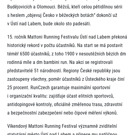
Budějovicích a Olomouci. Běžců, kteří celou pětidílnou sérii
s heslem „objevuj Česko v běžeckých botách“ dokončí už
v Ústí nad Labem, bude okolo sto padesáti.
15. ročník Mattoni Running Festivalu Ústí nad Labem překoná
historický rekord v počtu účastníků. Na start se má postavit
téměř 6500 účastníků, z toho 1900 v nesoutěžních bězích dm
Informace o webu
rodinná míle a dm bambini run. Na akci se registrovali
Všeobecné smluvní podmínky
představitelé 51 národností. Regiony České republiky jsou
Informace o cookies
Podmínky GDPR
zastoupeny všechny, poměr účastníků z Ústeckého kraje činí
25 procent. RunCzech garantuje maximální sportovní
i organizační kvalitu: zajišťuje účast elitních sportovců,
antidopingové kontroly, oficiálně změřenou trasu, zdravotní
a bezpečnostní zabezpečení nebo čipové měření výkonů.
Víkendový Mattoni Running Festival významně zviditelní
© 2026 RunCzech s.r.o.
statutární město Ústí nad Labem a přinese mu patřičnou