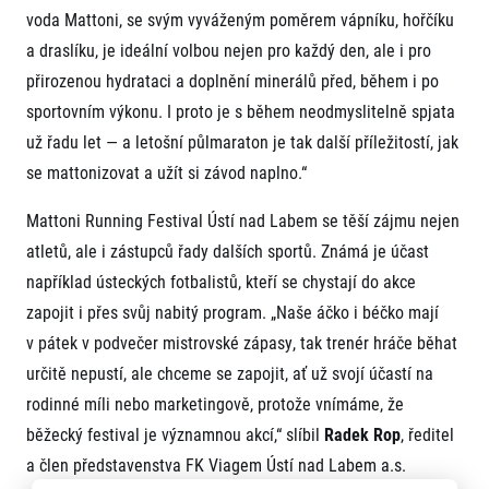
voda Mattoni, se svým vyváženým poměrem vápníku, hořčíku
a draslíku, je ideální volbou nejen pro každý den, ale i pro
přirozenou hydrataci a doplnění minerálů před, během i po
sportovním výkonu. I proto je s během neodmyslitelně spjata
už řadu let — a letošní půlmaraton je tak další příležitostí, jak
se mattonizovat a užít si závod naplno.“
Mattoni Running Festival Ústí nad Labem se těší zájmu nejen
atletů, ale i zástupců řady dalších sportů. Známá je účast
například ústeckých fotbalistů, kteří se chystají do akce
zapojit i přes svůj nabitý program. „Naše áčko i béčko mají
v pátek v podvečer mistrovské zápasy, tak trenér hráče běhat
určitě nepustí, ale chceme se zapojit, ať už svojí účastí na
rodinné míli nebo marketingově, protože vnímáme, že
běžecký festival je významnou akcí,“ slíbil
Radek Rop
, ředitel
a člen představenstva FK Viagem Ústí nad Labem a.s.