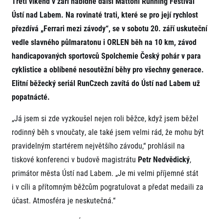
Třetí víkend v září nabídne další Mattoni Running Festival
Projekt EuroHeroes
Napoli Running
Ústí nad Labem. Na rovinaté trati, které se pro její rychlost
Seznam závodů
přezdívá „Ferrari mezi závody“, se v sobotu 20. září uskuteční
O Napoli Running
EuroHeroes Challenge 2026
RunCzech Halfs
vedle slavného půlmaratonu i ORLEN běh na 10 km, závod
EuroHeroes Challenge 2025
Projekt RunCzech Halfs
EuroHeroes Challenge 2024
handicapovaných sportovců Spolchemie Český pohár v para
Pro běžce
EuroHeroes Challenge 2023
cyklistice a oblíbené nesoutěžní běhy pro všechny generace.
Pro závodníky
EuroHeroes Challenge 2019
Elitní běžecký seriál RunCzech zavítá do Ústí nad Labem už
Systém bodování
Pravidla a všeobecné informace
popatnácté.
Inspirace
Vše k pojištění
Příběhy běžců
Přeregistrace na jiného závodníka
„Já jsem si zde vyzkoušel nejen roli běžce, když jsem běžel
Komunity
RunCzech Story
Pověření k vyzvednutí čísla
rodinný běh s vnoučaty, ale také jsem velmi rád, že mohu být
Prvoběžci
AIMS Race Calendar
Charita
Reklamace výsledků
pravidelným startérem největšího závodu,“ prohlásil na
RunCzech Kings & Queens
Vaše Fotografie
Seznam neziskových organizací
RunCzech Stars
tiskové konferenci v budově magistrátu
Petr Nedvědický
,
Běžím pro stromy
Užitečné
dm rodinná míle
primátor města Ústí nad Labem. „Je mi velmi příjemné stát
Český maratonský klub
O nás
i v cíli a přítomným běžcům pogratulovat a předat medaili za
RunCzech Pacers
účast. Atmosféra je neskutečná.“
Kontakt
Pro veřejnost
Running Doctors
Náš tým
Středoškoláci