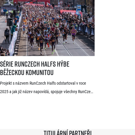
ročník. V čele startovního pole se představí přední
světoví vytrvalci z Afriky a Jižní Ameriky, z nichž někteří
již mají s pražskými závody předchozí zkušenosti. V
mužské kategorii potvrdil start rodák z Burundi
dlouhodobě žijící ve Španělsku Rodrigue Kwizera. […]
Série RunCzech Halfs hýbe běžeckou komunitou
Série RunCzech Halfs hýbe
běžeckou komunitou
Projekt s názvem RunCzech Halfs odstartoval v roce
2025 a jak již název napovídá, spojuje všechny RunCzech
půlmaratony v České republice do jedné série. Běžci,
kterým se ji během 36 měsíců podaří absolvovat celou,
získají krásnou medaili a stanou se součástí speciální
síně slávy. Přestože projekt odstartoval teprve minulou
Titulární partneři
sezónu a od startu tak uběhlo teprve 18 měsíců,