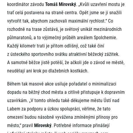
koordinátor závodu
Tomáš Mirovský
. „Kvůli uzavření mostu je
trať celá postavena na straně centra. Opět jsme se ji snažili
vytvořit tak, abychom zachovali maximální rychlost.“ Co
rozhodně na trase zůstává, je světový unikát mezinárodních
půlmaratonů, a to výjimečný průběh areálem Spolchemie.
Každý kilometr trati je přitom odlišný, což také činí
z ústeckého sportovního svátku atraktivní běžecký zážitek.
A samotné běžce jistě potěší, že ačkoli jde o závod ve městě,
neudělají ani krok po dlažebních kostkách.
Během tak masové akce usiluje pořadatel o minimalizaci
dopadu na běžný chod města a citlivě přistupuje k dopravním
uzavírkám. „V tomto ohledu také děkujeme městu Ústí nad
Labem za podporu a úzkou spolupráci, věříme, že tato
omezení budou násobně vyvážena zmíněnými přínosy pro
město,“ pravil
Mirovský
. Potřebné informace přinášejí