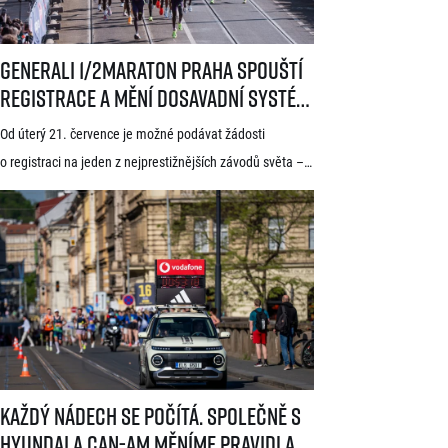
Generali 1/2Maraton Praha spouští registrace a mění dosavadní systé
Generali 1/2Maraton Praha spouští
registrace a mění dosavadní systém!
Třítýdenní lhůta na podání žádosti
Od úterý 21. července je možné podávat žádosti
startuje 21. července
o registraci na jeden z nejprestižnějších závodů světa –
Generali 1/2Maraton Praha. Do povědomí běžců se
dostal nejen trasou vedoucí srdcem historické Prahy, ale
i tradicí a naprosto jedinečnou atmosférou. Pyšní se
známkou kvality World Athletics Elite Label, spadá do
seriálu evropských půlmaratonů zvaného SuperHalfs
a jedná se o nejžádanější z pěti závodů RunCzech Halfs.
[…]
Každý nádech se počítá. Společně s Hyundai a Can-Am měníme pravid
Každý nádech se počítá. Společně s
Hyundai a Can-Am měníme pravidla