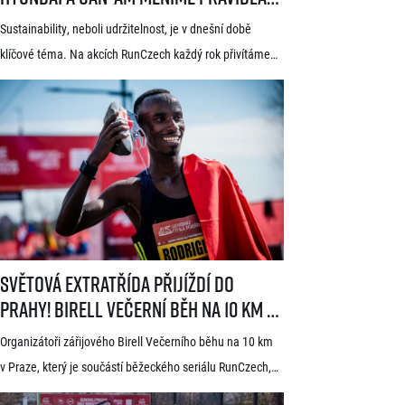
hry
Sustainability, neboli udržitelnost, je v dnešní době
klíčové téma. Na akcích RunCzech každý rok přivítáme
statisíce osob, které motivujeme k pohybu a zdravému
životnímu stylu. S každou masovou akcí se však pojí také
odpovědnost vůči životnímu prostředí a pro nás
v RunCzech jde samozřejmě o důležitou součást při
pořádání našich závodů. Společnost RunCzech se
dlouhodobě snaží vylepšovat svá opatření související
s udržitelností při […]
Světová extratřída přijíždí do Prahy! Birell Večerní běh na 10 km v P
Světová extratřída přijíždí do
Prahy! Birell Večerní běh na 10 km v
Praze oznámil první jména elitních
Organizátoři zářijového Birell Večerního běhu na 10 km
běžců
v Praze, který je součástí běžeckého seriálu RunCzech,
dnes zveřejnili první jména elitních závodníků pro letošní