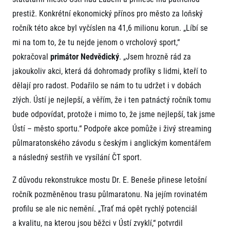
prestiž. Konkrétní ekonomický přínos pro město za loňský
ročník této akce byl vyčíslen na 41,6 milionu korun. „Líbí se
mi na tom to, že tu nejde jenom o vrcholový sport,“
pokračoval
primátor Nedvědický
. „Jsem hrozně rád za
jakoukoliv akci, která dá dohromady profíky s lidmi, kteří to
dělají pro radost. Podařilo se nám to tu udržet i v dobách
zlých. Ústí je nejlepší, a věřím, že i ten patnáctý ročník tomu
bude odpovídat, protože i mimo to, že jsme nejlepší, tak jsme
Ústí – město sportu.“ Podpoře akce pomůže i živý streaming
půlmaratonského závodu s českým i anglickým komentářem
a následný sestřih ve vysílání ČT sport.
Z důvodu rekonstrukce mostu Dr. E. Beneše přinese letošní
ročník pozměněnou trasu půlmaratonu. Na jejím rovinatém
profilu se ale nic nemění. „Trať má opět rychlý potenciál
a kvalitu, na kterou jsou běžci v Ústí zvyklí,“ potvrdil