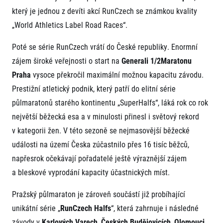
FAQ (Často kladené dotazy)
Naši partneři
Pro média
který je jednou z devíti akcí RunCzech se známkou kvality
Oznámení fúze
Historie
Aktuality
„World Athletics Label Road Races“.
Dobrovolníci
RunCzech
Akreditace a vše k závodům
Dárkové poukazy
Kariéra
Tiskové zprávy
Poté se série RunCzech vrátí do České republiky. Enormní
Šablony k dárkovému poukazu ke stažení
All Runners Are Beautiful
Running Mall
Poznámky pro editory
zájem široké veřejnosti o start na
Generali 1/2Maratonu
RunCzech Racing
Magazíny
Vítejte v Running Mall
Praha
vysoce překročil maximální možnou kapacitu závodu.
Ekofilozofie
Prestižní atletický podnik, který patří do elitní série
Kalendář
Mobilní aplikace RunCzech
Individuální trénink
půlmaratonů starého kontinentu „SuperHalfs“, láká rok co rok
Skupinové tréninky
největší běžecká esa a v minulosti přinesl i světový rekord
Stáhněte si mobilní aplikaci RunCzech.
Firemní tréninky
v kategorii žen. V této sezoně se nejmasovější běžecké
Masáže
události na území Česka zúčastnilo přes 16 tisíc běžců,
napřesrok očekávají pořadatelé ještě výraznější zájem
a bleskové vyprodání kapacity účastnických míst.
Pražský půlmaraton je zároveň součástí již probíhající
Titulární partneři
unikátní série „
RunCzech Halfs
“, která zahrnuje i následné
závody v
Karlových Varech
,
Českých Budějovicích
,
Olomouci