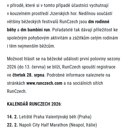
v přírodě, které si v tomto případě účastníci vychutnají
v kouzelném prostředí Jizerských hor. Nedílnou součástí
většiny běžeckých festivalů RunCzech jsou
dm rodinné
běhy
a
dm bambini run
. Pořadatelé tak dávají příležitost ke
společným pohybovým aktivitám a zážitkům celým rodinám
i těm nejmenším běžcům.
Možnost hlásit se na běžecké události první poloviny sezony
2026 (do 13. června) se blíží, RunCzech spouští registrace
ve
čtvrtek
28. srpna
. Podrobné informace naleznete na
stránkách
www.runczech.com
a na sociálních sítích
RunCzech.
KALENDÁŘ RUNCZECH 2026
:
14. 2.
Letiště Praha Valentýnský běh (Praha)
22. 2.
Napoli City Half Marathon (Neapol, Itálie)