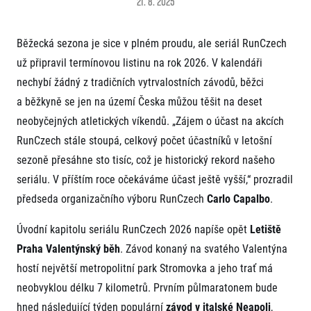
21. 8. 2025
Projekt EuroHeroes
Napoli Running
Seznam závodů
O Napoli Running
Běžecká sezona je sice v plném proudu, ale seriál RunCzech
EuroHeroes Challenge 2026
RunCzech Halfs
EuroHeroes Challenge 2025
už připravil termínovou listinu na rok 2026. V kalendáři
Projekt RunCzech Halfs
EuroHeroes Challenge 2024
nechybí žádný z tradičních vytrvalostních závodů, běžci
Pro běžce
EuroHeroes Challenge 2023
a běžkyně se jen na území Česka můžou těšit na deset
Pro závodníky
EuroHeroes Challenge 2019
neobyčejných atletických víkendů. „Zájem o účast na akcích
Systém bodování
Pravidla a všeobecné informace
Inspirace
RunCzech stále stoupá, celkový počet účastníků v letošní
Vše k pojištění
sezoně přesáhne sto tisíc, což je historický rekord našeho
Příběhy běžců
Přeregistrace na jiného závodníka
Komunity
seriálu. V příštím roce očekáváme účast ještě vyšší,“ prozradil
RunCzech Story
Pověření k vyzvednutí čísla
Prvoběžci
AIMS Race Calendar
Charita
předseda organizačního výboru RunCzech
Carlo Capalbo
.
Reklamace výsledků
RunCzech Kings & Queens
Vaše Fotografie
Seznam neziskových organizací
RunCzech Stars
Úvodní kapitolu seriálu RunCzech 2026 napíše opět
Letiště
Běžím pro stromy
Užitečné
dm rodinná míle
Praha Valentýnský běh
. Závod konaný na svatého Valentýna
Český maratonský klub
O nás
hostí největší metropolitní park Stromovka a jeho trať má
RunCzech Pacers
Kontakt
neobvyklou délku 7 kilometrů. Prvním půlmaratonem bude
Pro veřejnost
Running Doctors
Náš tým
hned následující týden populární
závod v italské Neapoli
,
Středoškoláci