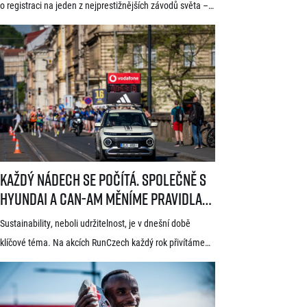
startuje 21. července
o registraci na jeden z nejprestižnějších závodů světa –
Generali 1/2Maraton Praha. Do povědomí běžců se
dostal nejen trasou vedoucí srdcem historické Prahy, ale
i tradicí a naprosto jedinečnou atmosférou. Pyšní se
známkou kvality World Athletics Elite Label, spadá do
seriálu evropských půlmaratonů zvaného SuperHalfs
a jedná se o nejžádanější z pěti závodů RunCzech Halfs.
[…]
Každý nádech se počítá. Společně s Hyundai a Can-Am měníme pravid
Každý nádech se počítá. Společně s
Hyundai a Can-Am měníme pravidla
hry
Sustainability, neboli udržitelnost, je v dnešní době
klíčové téma. Na akcích RunCzech každý rok přivítáme
statisíce osob, které motivujeme k pohybu a zdravému
životnímu stylu. S každou masovou akcí se však pojí také
odpovědnost vůči životnímu prostředí a pro nás