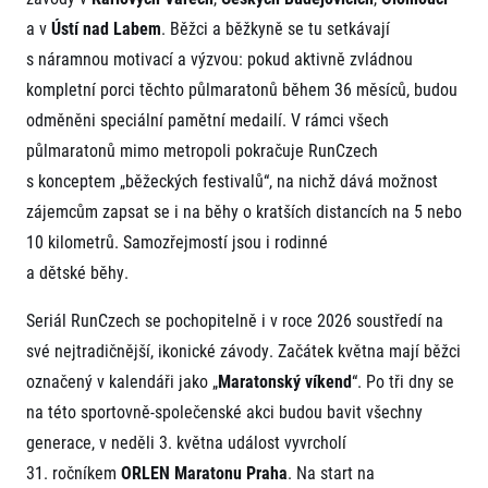
a v
Ústí nad Labem
. Běžci a běžkyně se tu setkávají
s náramnou motivací a výzvou: pokud aktivně zvládnou
kompletní porci těchto půlmaratonů během 36 měsíců, budou
odměněni speciální pamětní medailí. V rámci všech
půlmaratonů mimo metropoli pokračuje RunCzech
s konceptem „běžeckých festivalů“, na nichž dává možnost
Informace o webu
zájemcům zapsat se i na běhy o kratších distancích na 5 nebo
Všeobecné smluvní podmínky
10 kilometrů. Samozřejmostí jsou i rodinné
Informace o cookies
a dětské běhy.
Podmínky GDPR
Seriál RunCzech se pochopitelně i v roce 2026 soustředí na
své nejtradičnější, ikonické závody. Začátek května mají běžci
označený v kalendáři jako „
Maratonský víkend
“. Po tři dny se
na této sportovně-společenské akci budou bavit všechny
generace, v neděli 3. května událost vyvrcholí
© 2026 RunCzech s.r.o.
31. ročníkem
ORLEN Maratonu Praha
. Na start na