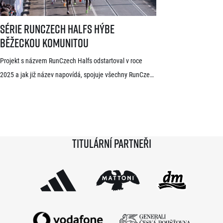
Série RunCzech Halfs hýbe běžeckou komunitou
Série RunCzech Halfs hýbe
běžeckou komunitou
Projekt s názvem RunCzech Halfs odstartoval v roce
2025 a jak již název napovídá, spojuje všechny RunCzech
půlmaratony v České republice do jedné série. Běžci,
kterým se ji během 36 měsíců podaří absolvovat celou,
získají krásnou medaili a stanou se součástí speciální
síně slávy. Přestože projekt odstartoval teprve minulou
Titulární partneři
sezónu a od startu tak uběhlo teprve 18 měsíců,
podmínky již stihlo […]