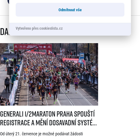
Odmítnout vše
Další články
Vytvořeno přes cookieslista.cz
Generali 1/2Maraton Praha spouští registrace a mění dosavadní systé
Generali 1/2Maraton Praha spouští
registrace a mění dosavadní systém!
Třítýdenní lhůta na podání žádosti
Od úterý 21. července je možné podávat žádosti