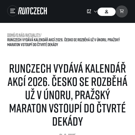
Závody
Domů
/
O nás
/
Aktuality
/
RunCzech vydává kalendář akcí 2026. Česko se rozběhá už v únoru, pražský
Výsledky
maraton vstoupí do čtvrté dekády
Foto & Video
RunCzech vydává kalendář
RunCzech Store
akcí 2026. Česko se rozběhá
Running Mall
už v únoru, pražský
Běžecké série
maraton vstoupí do čtvrté
Běžecká liga
O běžecké lize
dekády
SuperHalfs
Jak to funguje
projekt SuperHalfs
Výsledky běžecké ligy
EuroHeroes
SuperHalfs FAQ