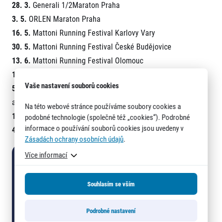
28. 3.
Generali 1/2Maraton Praha
3. 5.
ORLEN Maraton Praha
16. 5.
Mattoni Running Festival Karlovy Vary
30. 5.
Mattoni Running Festival České Budějovice
13. 6.
Mattoni Running Festival Olomouc
16.-18. 6.
UniCredit Pražská štafeta (Praha)
Vaše nastavení souborů cookies
5. 9.
Birell Grand Prix Praha – Birell večerní běh na 10 km;
adidas běh pro ženy 5 km
Na této webové stránce používáme soubory cookies a
19. 9.
Mattoni Running Festival Ústí nad Labem
podobné technologie (společně též „cookies“). Podrobné
informace o používání souborů cookies jsou uvedeny v
4. 10.
Mattoni Liberec Trail Run
Zásadách ochrany osobních údajů
.
Více informací
Souhlasím se vším
Podrobné nastavení