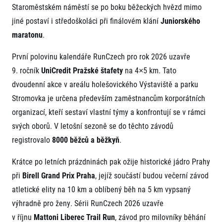
Staroměstském náměstí se po boku běžeckých hvězd mimo
jiné postaví i středoškoláci při finálovém klání
Juniorského
maratonu
.
První polovinu kalendáře RunCzech pro rok 2026 uzavře
9. ročník
UniCredit Pražské štafety
na 4×5 km. Tato
dvoudenní akce v areálu holešovického Výstaviště a parku
Stromovka je určena především zaměstnancům korporátních
organizací, kteří sestaví vlastní týmy a konfrontují se v rámci
svých oborů. V letošní sezoně se do těchto závodů
registrovalo
8000 běžců a běžkyň
.
Krátce po letních prázdninách pak ožije historické jádro Prahy
při
Birell Grand Prix Praha
, jejíž součástí budou večerní závod
atletické elity na 10 km a oblíbený běh na 5 km vypsaný
výhradně pro ženy. Sérii RunCzech 2026 uzavře
v říjnu
Mattoni Liberec Trail Run
, závod pro milovníky běhání