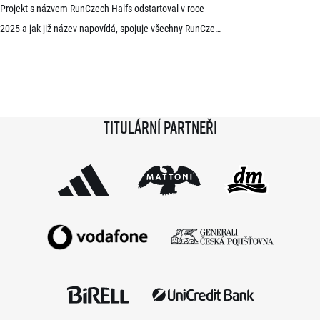
Projekt s názvem RunCzech Halfs odstartoval v roce
2025 a jak již název napovídá, spojuje všechny RunCzech
půlmaratony v České republice do jedné série. Běžci,
kterým se ji během 36 měsíců podaří absolvovat celou,
získají krásnou medaili a stanou se součástí speciální
síně slávy. Přestože projekt odstartoval teprve minulou
Titulární partneři
sezónu a od startu tak uběhlo teprve 18 měsíců,
podmínky již stihlo […]