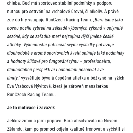
FAQ (Často kladené dotazy)
chleba. Buď má sportovec stabilní podmínky a podporu
Naši partneři
Pro média
Oznámení fúze
Historie
nutnou pro setrvání na vrcholové úrovni, či nikoliv. A právě
Aktuality
Dobrovolníci
RunCzech
zde do hry vstupuje RunCzech Racing Team.
„Báru jsme jako
Akreditace a vše k závodům
Dárkové poukazy
Kariéra
Tiskové zprávy
novou posilu vybrali na základě výborných výkonů v uplynulé
Šablony k dárkovému poukazu ke stažení
All Runners Are Beautiful
Running Mall
Poznámky pro editory
sezóně, kdy se zařadila mezi nejzajímavější jména české
RunCzech Racing
Magazíny
Vítejte v Running Mall
atletiky. Výkonnostní potenciál svými výsledky potvrzuje
Ekofilozofie
dlouhodobě a kromě sportovních kvalit splňuje také podmínky
Kalendář
Mobilní aplikace RunCzech
Individuální trénink
a hodnoty klíčové pro fungování týmu – profesionalitu,
Skupinové tréninky
dlouhodobou perspektivu i odhodlání posouvat své
Stáhněte si mobilní aplikaci RunCzech.
Firemní tréninky
limity,“
vysvětluje bývalá úspěšná atletka a běžkyně na lyžích
Masáže
Eva Vrabcová Nývltová, která je zároveň manažerkou
RunCzech Racing Teamu.
Je to motivace i závazek
Jelikož zimní a jarní přípravu Bára absolvovala na Novém
Titulární partneři
Zélandu, kam po promoci odjela kvalitně trénovat a vyčistit si