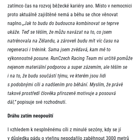
zatímco čas na rozvoj běžecké kariéry ano. Místo v nemocnici
proto aktuálně zajištěné nemá a běhu se chce věnovat
naplno.
„Jak to budu do budoucna kombinovat se teprve
ukáže. Teď se těším, že můžu navázat na to, co jsem
natrénovala na Zélandu, a zároveň budu mít víc času na
regeneraci i trénink. Sama jsem zvědavá, kam mě to
výkonnostně posune. RunCzech Racing Team mi určitě pomůže
nejenom materiální podporou a super zázemím, ale těším se
i na to, že budu součástí týmu, ve kterém jsou lidi
s podobnými cíli a nadšením pro běhání. Myslím, že právě
takové prostředí člověka přirozeně motivuje a posouvá
dál,“
popisuje své rozhodnutí.
Dráhu zatím neopouští
I vzhledem k nesplněnému cíli z minulé sezóny, kdy se jí
v důsledku pádu o vteřinu nepodařilo zaběhnout 3000 metrů