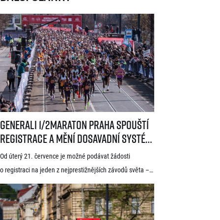
Generali 1/2Maraton Praha spouští registrace a mění dosavadní systé
Generali 1/2Maraton Praha spouští
registrace a mění dosavadní systém!
Třítýdenní lhůta na podání žádosti
Od úterý 21. července je možné podávat žádosti
startuje 21. července
o registraci na jeden z nejprestižnějších závodů světa –
Generali 1/2Maraton Praha. Do povědomí běžců se
dostal nejen trasou vedoucí srdcem historické Prahy, ale
i tradicí a naprosto jedinečnou atmosférou. Pyšní se