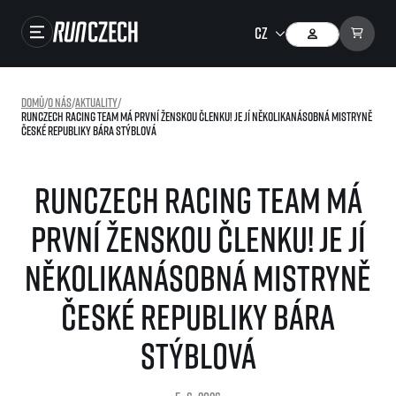
Závody
Domů
/
O nás
/
Aktuality
/
RunCzech Racing Team má první ženskou členku! Je jí několikanásobná mistryně
Výsledky
České republiky Bára Stýblová
Foto & Video
RunCzech Racing Team má
RunCzech Store
první ženskou členku! Je jí
Running Mall
několikanásobná mistryně
Běžecké série
České republiky Bára
Běžecká liga
O běžecké lize
Stýblová
SuperHalfs
Jak to funguje
projekt SuperHalfs
Výsledky běžecké ligy
EuroHeroes
SuperHalfs FAQ