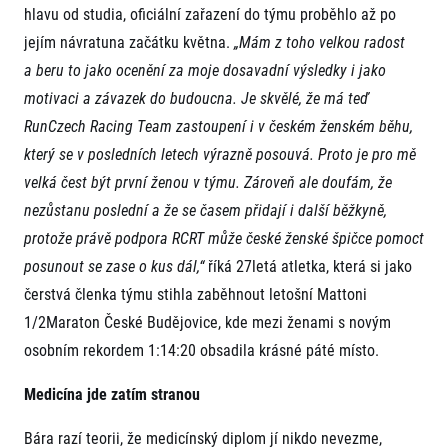
hlavu od studia, oficiální zařazení do týmu proběhlo až po
jejím návratuna začátku května.
„Mám z toho velkou radost
a beru to jako ocenění za moje dosavadní výsledky i jako
motivaci a závazek do budoucna. Je skvělé, že má teď
RunCzech Racing Team zastoupení i v českém ženském běhu,
který se v posledních letech výrazně posouvá. Proto je pro mě
velká čest být první ženou v týmu. Zároveň ale doufám, že
Informace o webu
nezůstanu poslední a že se časem přidají i další běžkyně,
Všeobecné smluvní podmínky
Informace o cookies
protože právě podpora RCRT může české ženské špičce pomoct
Podmínky GDPR
posunout se zase o kus dál,“
říká 27letá atletka, která si jako
čerstvá členka týmu stihla zaběhnout letošní Mattoni
1/2Maraton České Budějovice, kde mezi ženami s novým
osobním rekordem 1:14:20 obsadila krásné páté místo.
Medicína jde zatím stranou
© 2026 RunCzech s.r.o.
Bára razí teorii, že medicínský diplom jí nikdo nevezme,