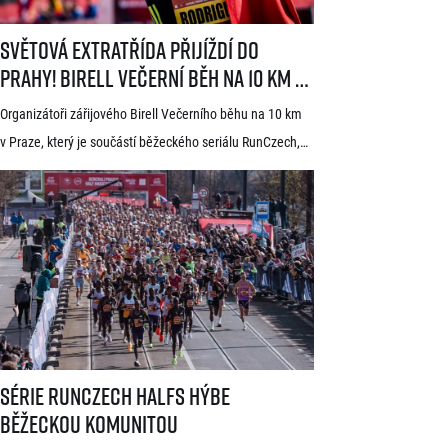
Světová extratřída přijíždí do Prahy! Birell Večerní běh na 10 km v P
Světová extratřída přijíždí do
Prahy! Birell Večerní běh na 10 km v
Praze oznámil první jména elitních
Organizátoři zářijového Birell Večerního běhu na 10 km
běžců
v Praze, který je součástí běžeckého seriálu RunCzech,
dnes zveřejnili první jména elitních závodníků pro letošní
ročník. V čele startovního pole se představí přední
světoví vytrvalci z Afriky a Jižní Ameriky, z nichž někteří
již mají s pražskými závody předchozí zkušenosti. V
mužské kategorii potvrdil start rodák z Burundi
dlouhodobě žijící ve Španělsku Rodrigue Kwizera. […]
Série RunCzech Halfs hýbe běžeckou komunitou
Série RunCzech Halfs hýbe
běžeckou komunitou