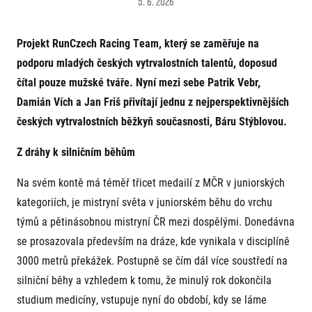
5. 6. 2026
Projekt EuroHeroes
Napoli Running
Seznam závodů
O Napoli Running
Projekt RunCzech Racing Team, který se zaměřuje na
EuroHeroes Challenge 2026
RunCzech Halfs
EuroHeroes Challenge 2025
podporu mladých českých vytrvalostních talentů, doposud
Projekt RunCzech Halfs
EuroHeroes Challenge 2024
čítal pouze mužské tváře. Nyní mezi sebe Patrik Vebr,
Pro běžce
EuroHeroes Challenge 2023
Damián Vích a Jan Friš přivítají jednu z nejperspektivnějších
Pro závodníky
EuroHeroes Challenge 2019
českých vytrvalostních běžkyň současnosti, Báru Stýblovou.
Systém bodování
Pravidla a všeobecné informace
Inspirace
Vše k pojištění
Z dráhy k silničním běhům
Příběhy běžců
Přeregistrace na jiného závodníka
Komunity
RunCzech Story
Na svém kontě má téměř třicet medailí z MČR v juniorských
Pověření k vyzvednutí čísla
Prvoběžci
AIMS Race Calendar
Charita
Reklamace výsledků
kategoriích, je mistryní světa v juniorském běhu do vrchu
RunCzech Kings & Queens
Vaše Fotografie
Seznam neziskových organizací
týmů a pětinásobnou mistryní ČR mezi dospělými. Donedávna
RunCzech Stars
Běžím pro stromy
Užitečné
se prosazovala především na dráze, kde vynikala v disciplíně
dm rodinná míle
Český maratonský klub
3000 metrů překážek. Postupně se čím dál více soustředí na
O nás
RunCzech Pacers
silniční běhy a vzhledem k tomu, že minulý rok dokončila
Kontakt
Pro veřejnost
Running Doctors
studium medicíny, vstupuje nyní do období, kdy se láme
Náš tým
Středoškoláci