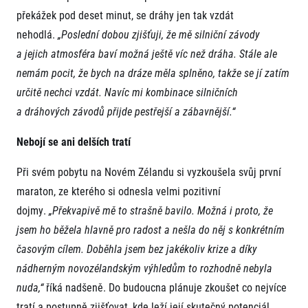
překážek pod deset minut, se dráhy jen tak vzdát
nehodlá.
„Poslední dobou zjišťuji, že mě silniční závody
a jejich atmosféra baví možná ještě víc než dráha. Stále ale
nemám pocit, že bych na dráze měla splněno, takže se jí zatím
určitě nechci vzdát. Navíc mi kombinace silničních
a dráhových závodů přijde pestřejší a zábavnější.“
Nebojí se ani delších tratí
Při svém pobytu na Novém Zélandu si vyzkoušela svůj první
maraton, ze kterého si odnesla velmi pozitivní
dojmy.
„Překvapivě mě to strašně bavilo. Možná i proto, že
jsem ho běžela hlavně pro radost a nešla do něj s konkrétním
časovým cílem. Doběhla jsem bez jakékoliv krize a díky
nádherným novozélandským výhledům to rozhodně nebyla
nuda,“
říká nadšeně. Do budoucna plánuje zkoušet co nejvíce
tratí a postupně zjišťovat, kde leží její skutečný potenciál.