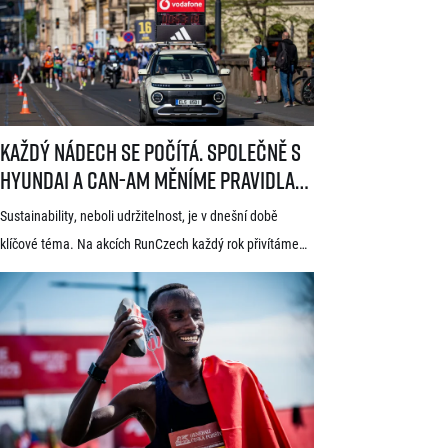
známkou kvality World Athletics Elite Label, spadá do
seriálu evropských půlmaratonů zvaného SuperHalfs
a jedná se o nejžádanější z pěti závodů RunCzech Halfs.
[…]
Každý nádech se počítá. Společně s Hyundai a Can-Am měníme pravid
Každý nádech se počítá. Společně s
Hyundai a Can-Am měníme pravidla
hry
Sustainability, neboli udržitelnost, je v dnešní době
klíčové téma. Na akcích RunCzech každý rok přivítáme
statisíce osob, které motivujeme k pohybu a zdravému
životnímu stylu. S každou masovou akcí se však pojí také
odpovědnost vůči životnímu prostředí a pro nás
v RunCzech jde samozřejmě o důležitou součást při
pořádání našich závodů. Společnost RunCzech se
dlouhodobě snaží vylepšovat svá opatření související
s udržitelností při […]