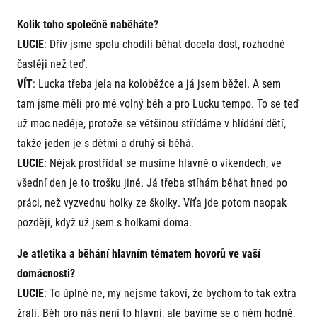
Kolik toho společně naběháte?
LUCIE
: Dřív jsme spolu chodili běhat docela dost, rozhodně
častěji než teď.
VÍT
: Lucka třeba jela na koloběžce a já jsem běžel. A sem
tam jsme měli pro mě volný běh a pro Lucku tempo. To se teď
už moc neděje, protože se většinou střídáme v hlídání dětí,
takže jeden je s dětmi a druhý si běhá.
LUCIE
: Nějak prostřídat se musíme hlavně o víkendech, ve
všední den je to trošku jiné. Já třeba stíhám běhat hned po
práci, než vyzvednu holky ze školky. Víťa jde potom naopak
později, když už jsem s holkami doma.
Je atletika a běhání hlavním tématem hovorů ve vaší
domácnosti?
LUCIE
: To úplně ne, my nejsme takoví, že bychom to tak extra
žrali. Běh pro nás není to hlavní, ale bavíme se o něm hodně,