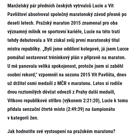
Projekt EuroHeroes
Manželský pár předních českých vytrvalců Lucie a Vít
Napoli Running
Seznam závodů
Pavlištovi absolvoval společný maratonský závod přesně po
O Napoli Running
EuroHeroes Challenge 2026
RunCzech Halfs
deseti letech. Pražský maraton 2015 znamenal pro oba
EuroHeroes Challenge 2025
Projekt RunCzech Halfs
významný milník ve sportovní kariéře, Lucie na této trati
EuroHeroes Challenge 2024
Pro běžce
tehdy debutovala a Vít získal svůj první maratonský titul
EuroHeroes Challenge 2023
mistra republiky. „Byli jsme oddíloví kolegové, já jsem Lucce
Pro závodníky
EuroHeroes Challenge 2019
Systém bodování
pomáhal sestavovat tréninkový plán v přípravě na maraton.
Pravidla a všeobecné informace
Inspirace
U mě panovala veliká spokojenost, protože jsem si zaběhl
Vše k pojištění
Příběhy běžců
Přeregistrace na jiného závodníka
osobní rekord,“ vzpomněl na sezonu 2015 Vít Pavlišta, dnes
Komunity
RunCzech Story
Pověření k vyzvednutí čísla
už držitel osmi medailí z MČR v maratonu. Letos si rodiče
Prvoběžci
AIMS Race Calendar
Charita
Reklamace výsledků
dvou roztomilých děvčat odvezli z Prahy další medaili,
RunCzech Kings & Queens
Vaše Fotografie
Seznam neziskových organizací
RunCzech Stars
Vítkovo republikové stříbro (výkonem 2:21:20), Lucie k tomu
Běžím pro stromy
Užitečné
dm rodinná míle
přidala senzační čtvrté místo (2:49:39) na šampionátu
Český maratonský klub
O nás
v kategorii žen.
RunCzech Pacers
Kontakt
Pro veřejnost
Running Doctors
Jak hodnotíte své vystoupení na pražském maratonu?
Náš tým
Středoškoláci