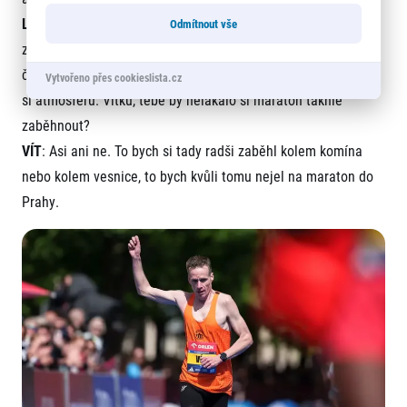
LUCIE
: Můžou si to užít i bez nějakého cíle. Já vlastně občas
Odmítnout vše
závidím lidem, kteří neběží pro to, že chtějí překonat nějaký
čas, zastaví se na každé občerstvovačce, dají si banán a užijí
Vytvořeno přes cookieslista.cz
si atmosféru. Vítku, tebe by nelákalo si maraton takhle
zaběhnout?
VÍT
: Asi ani ne. To bych si tady radši zaběhl kolem komína
nebo kolem vesnice, to bych kvůli tomu nejel na maraton do
Prahy.