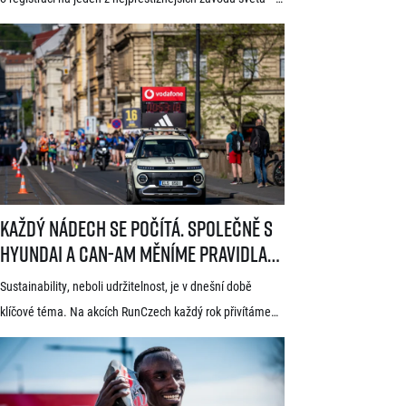
Generali 1/2Maraton Praha. Do povědomí běžců se
dostal nejen trasou vedoucí srdcem historické Prahy, ale
i tradicí a naprosto jedinečnou atmosférou. Pyšní se
známkou kvality World Athletics Elite Label, spadá do
seriálu evropských půlmaratonů zvaného SuperHalfs
a jedná se o nejžádanější z pěti závodů RunCzech Halfs.
[…]
Každý nádech se počítá. Společně s Hyundai a Can-Am měníme pravid
Každý nádech se počítá. Společně s
Hyundai a Can-Am měníme pravidla
hry
Sustainability, neboli udržitelnost, je v dnešní době
klíčové téma. Na akcích RunCzech každý rok přivítáme
statisíce osob, které motivujeme k pohybu a zdravému
životnímu stylu. S každou masovou akcí se však pojí také
odpovědnost vůči životnímu prostředí a pro nás