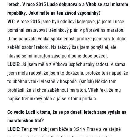
letech. V roce 2015 Lucie debutovala a Vítek se stal mistrem
republiky. Jaké máte na ten závod vzpomínky?
VÍT
: V roce 2015 jsme byli oddíloví kolegové, já jsem Lucce
pomáhal sestavovat tréninkový plán v přípravě na maraton.
U mě panovala veliká spokojenost, protože jsem si v té době
zaběhl osobní rekord. Na takový čas jsem pomýšlel, ale
hlavně se mi maraton zase po dlouhé době povedl.
LUCIE
: Já jsem měla z Vítkova úspěchu taky radost. A sama
jsem měla radost, že jsem to dokázala, protože ten nápad, že
to uběhnu vznikl vlastně v hospodě. (smích) Někdo tam
prohlásil, že si chce zaběhnout maraton, Vítek řekl, že mu
napíše tréninkový plán a já se k tomu přidala.
Co vedlo Lucii k tomu, že se po deseti letech zase vydala na
maratonskou trať?
LUCIE
: Ten první rok jsem běžela 3:24 v Praze a ve stejné