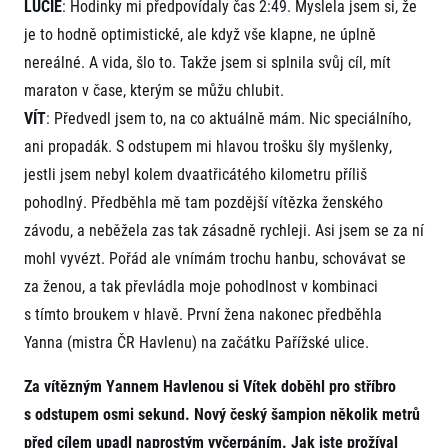
FAQ (Často kladené dotazy)
LUCIE
: Hodinky mi předpovídaly čas 2:49. Myslela jsem si, že
Naši partneři
Pro média
Oznámení fúze
je to hodně optimistické, ale když vše klapne, ne úplně
Historie
Aktuality
Dobrovolníci
RunCzech
nereálné. A vida, šlo to. Takže jsem si splnila svůj cíl, mít
Akreditace a vše k závodům
Dárkové poukazy
Kariéra
maraton v čase, kterým se můžu chlubit.
Tiskové zprávy
Šablony k dárkovému poukazu ke stažení
All Runners Are Beautiful
Running Mall
Poznámky pro editory
VÍT
: Předvedl jsem to, na co aktuálně mám. Nic speciálního,
RunCzech Racing
Magazíny
ani propadák. S odstupem mi hlavou trošku šly myšlenky,
Vítejte v Running Mall
Ekofilozofie
jestli jsem nebyl kolem dvaatřicátého kilometru příliš
Kalendář
Mobilní aplikace RunCzech
pohodlný. Předběhla mě tam pozdější vítězka ženského
Individuální trénink
Skupinové tréninky
závodu, a neběžela zas tak zásadně rychleji. Asi jsem se za ní
Stáhněte si mobilní aplikaci RunCzech.
Firemní tréninky
mohl vyvézt. Pořád ale vnímám trochu hanbu, schovávat se
Masáže
za ženou, a tak převládla moje pohodlnost v kombinaci
s tímto broukem v hlavě. První žena nakonec předběhla
Yanna (mistra ČR Havlenu) na začátku Pařížské ulice.
Za vítězným Yannem Havlenou si Vítek doběhl pro stříbro
s odstupem osmi sekund. Nový český šampion několik metrů
Titulární partneři
před cílem upadl naprostým vyčerpáním. Jak jste prožíval