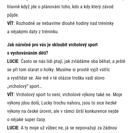
hlavně když jde o plánování toho, kdo a kdy který závod
půjde.
VÍT
: Rozhodně se nebavíme dlouhé hodiny nad tréninky
a nějakými daty z tréninku.
Jak náročné pro vás je skloubit vrcholový sport
s vychováváním dětí?
LUCIE
: Často se nás lidi ptají, jak zvládáme oba běhat, a ještě
se při tom starat o holky. Musíme si prostě vyjít vstříc
a vystřídat se. Ale mě v té otázce trošku vadí slovo
„vrcholový“ sport…
VÍT
: Vrcholový sport to není, vrcholové výkony také ne. Moje
výkony jdou dolů, Lucky trochu nahoru, jsou to sice hezké
výkony na české úrovni, ale v rámci širší konkurence nejde
o nějaké super časy.
LUCIE
: A ty moje už vůbec ne, já se nepovažuji za žádnou