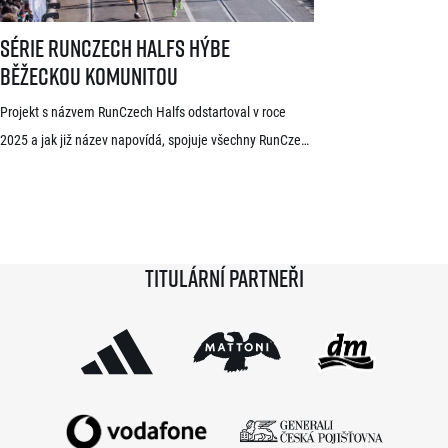
Série RunCzech Halfs hýbe běžeckou komunitou
Série RunCzech Halfs hýbe
běžeckou komunitou
Projekt s názvem RunCzech Halfs odstartoval v roce
2025 a jak již název napovídá, spojuje všechny RunCzech
půlmaratony v České republice do jedné série. Běžci,
kterým se ji během 36 měsíců podaří absolvovat celou,
získají krásnou medaili a stanou se součástí speciální
síně slávy. Přestože projekt odstartoval teprve minulou
Titulární partneři
sezónu a od startu tak uběhlo teprve 18 měsíců,
podmínky již stihlo […]