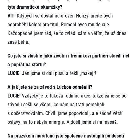
tyto dramatické okamžiky?
VÍT
: Kdybych se dostal na úroveň Honzy, určitě bych
neproběhl kolem pro titul. Pomohl bych mu do cíle.
Každopádně jsem rád, že to zvládl sám a věřím, že už dnes
zase běhá.
Co jste si vlastně jako životní i tréninkoví partneři stačili říct
Informace o webu
a popřát na startu?
Všeobecné smluvní podmínky
LUCIE
: Jen jsme si dali pusu a řekli „makej“!
Informace o cookies
Podmínky GDPR
A jak jste se za závod s Luckou odměnili?
LUCIE
: Vždycky je to taková rodinná akce, takže jsme se po
závodu sešli se všemi, co nám na trati pomáhali
s občerstvováním. Chvíli jsme popovídali, ale žádné větší
oslavy, na to nebyla energie. A došli jsme si na masáž.
© 2026 RunCzech s.r.o.
Na pražském maratonu jste společně nastoupili po deseti