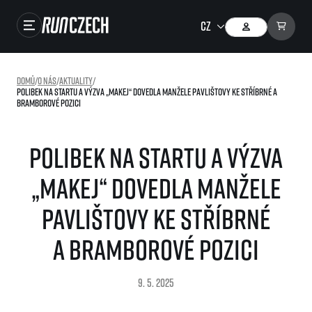
Závody
Domů
/
O nás
/
Aktuality
/
Polibek na startu a výzva „makej“ dovedla manžele Pavlištovy ke stříbrné a
Výsledky
bramborové pozici
Foto & Video
Polibek na startu a výzva
RunCzech Store
„makej“ dovedla manžele
Running Mall
Pavlištovy ke stříbrné
Běžecké série
a bramborové pozici
Běžecká liga
O běžecké lize
SuperHalfs
9. 5. 2025
Jak to funguje
projekt SuperHalfs
Výsledky běžecké ligy
EuroHeroes
SuperHalfs FAQ