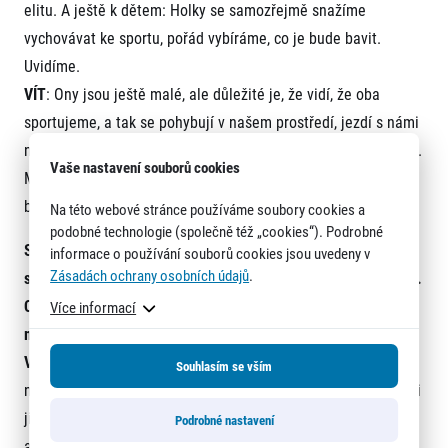
elitu. A ještě k dětem: Holky se samozřejmě snažíme
vychovávat ke sportu, pořád vybíráme, co je bude bavit.
Uvidíme.
VÍT
: Ony jsou ještě malé, ale důležité je, že vidí, že oba
sportujeme, a tak se pohybují v našem prostředí, jezdí s námi
na soutěže a občas si samy proběhnou nějaké dětské závody.
Vaše nastavení souborů cookies
Mají k pohybu pozitivní vztah a časem se uvidí, co z toho
bude dál.
Na této webové stránce používáme soubory cookies a
podobné technologie (společně též „cookies“). Podrobné
Seriál RunCzech má významný podíl na tom, že se česká
informace o používání souborů cookies jsou uvedeny v
Zásadách ochrany osobních údajů
.
společnost „rozběhala“ a lidí, kteří běhají pro radost, přibývá.
Co radíte lidem, kteří si vezmou do hlavy, že uběhnou
Více informací
maraton?
VÍT
: Poradil bych jim, aby to brali se vší vážností. Maraton už
Souhlasím se vším
není nějaká distance, která se dá uběhnout z gauče, abyste si
ji užili. Je potřeba se důkladně připravit, natrénovat na to,
Podrobné nastavení
aby z toho běžci měli větší zážitek a dosáhli lepšího výkonu.