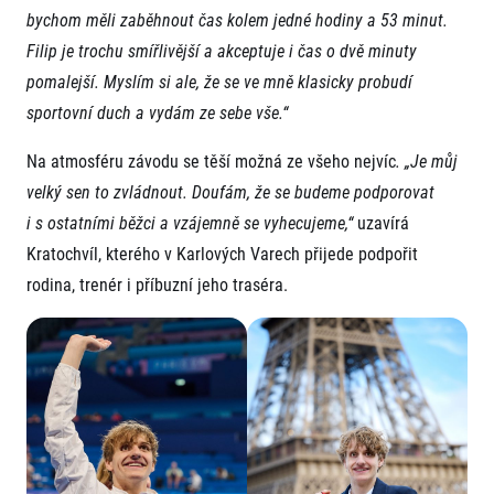
bychom měli zaběhnout čas kolem jedné hodiny a 53 minut.
Filip je trochu smířlivější a akceptuje i čas o dvě minuty
pomalejší. Myslím si ale, že se ve mně klasicky probudí
sportovní duch a vydám ze sebe vše.“
Na atmosféru závodu se těší možná ze všeho nejvíc
. „Je můj
velký sen to zvládnout. Doufám, že se budeme podporovat
i s ostatními běžci a vzájemně se vyhecujeme,“
uzavírá
Kratochvíl, kterého v Karlových Varech přijede podpořit
rodina, trenér i příbuzní jeho traséra.