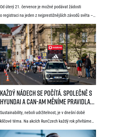
Třítýdenní lhůta na podání žádosti
Od úterý 21. července je možné podávat žádosti
startuje 21. července
o registraci na jeden z nejprestižnějších závodů světa –
Generali 1/2Maraton Praha. Do povědomí běžců se
dostal nejen trasou vedoucí srdcem historické Prahy, ale
i tradicí a naprosto jedinečnou atmosférou. Pyšní se
známkou kvality World Athletics Elite Label, spadá do
seriálu evropských půlmaratonů zvaného SuperHalfs
a jedná se o nejžádanější z pěti závodů RunCzech Halfs.
[…]
Každý nádech se počítá. Společně s Hyundai a Can-Am měníme pravid
Každý nádech se počítá. Společně s
Hyundai a Can-Am měníme pravidla
hry
Sustainability, neboli udržitelnost, je v dnešní době
klíčové téma. Na akcích RunCzech každý rok přivítáme
statisíce osob, které motivujeme k pohybu a zdravému