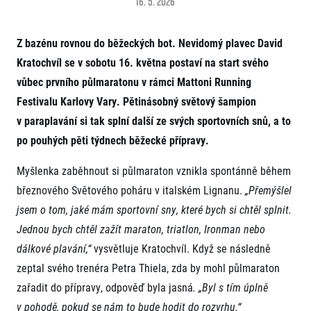
16. 5. 2026
Projekt EuroHeroes
Napoli Running
Seznam závodů
O Napoli Running
Z bazénu rovnou do běžeckých bot. Nevidomý plavec David
EuroHeroes Challenge 2026
RunCzech Halfs
EuroHeroes Challenge 2025
Kratochvíl se v sobotu 16. května postaví na start svého
Projekt RunCzech Halfs
EuroHeroes Challenge 2024
vůbec prvního půlmaratonu v rámci Mattoni Running
Pro běžce
EuroHeroes Challenge 2023
Festivalu Karlovy Vary. Pětinásobný světový šampion
Pro závodníky
EuroHeroes Challenge 2019
v paraplavání si tak splní další ze svých sportovních snů, a to
Systém bodování
Pravidla a všeobecné informace
Inspirace
po pouhých pěti týdnech běžecké přípravy.
Vše k pojištění
Příběhy běžců
Přeregistrace na jiného závodníka
Komunity
Myšlenka zaběhnout si půlmaraton vznikla spontánně během
RunCzech Story
Pověření k vyzvednutí čísla
březnového Světového poháru v italském Lignanu.
„Přemýšlel
Prvoběžci
AIMS Race Calendar
Charita
Reklamace výsledků
RunCzech Kings & Queens
jsem o tom, jaké mám sportovní sny, které bych si chtěl splnit.
Vaše Fotografie
Seznam neziskových organizací
RunCzech Stars
Jednou bych chtěl zažít maraton, triatlon, Ironman nebo
Běžím pro stromy
Užitečné
dm rodinná míle
dálkové plavání,“
vysvětluje Kratochvíl. Když se následně
Český maratonský klub
O nás
zeptal svého trenéra Petra Thiela, zda by mohl půlmaraton
RunCzech Pacers
Kontakt
zařadit do přípravy, odpověď byla jasná
. „Byl s tím úplně
Pro veřejnost
Running Doctors
Náš tým
v pohodě, pokud se nám to bude hodit do rozvrhu.“
Středoškoláci