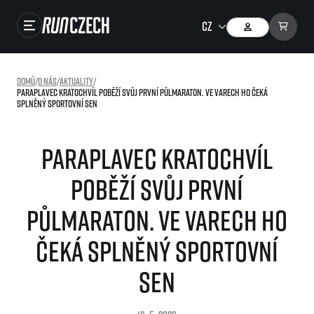
Závody
Domů
/
O nás
/
Aktuality
/
Paraplavec Kratochvíl poběží svůj první půlmaraton. Ve Varech ho čeká
Výsledky
splněný sportovní sen
Foto & Video
Paraplavec Kratochvíl
RunCzech Store
poběží svůj první
Running Mall
půlmaraton. Ve Varech ho
Běžecké série
čeká splněný sportovní
Běžecká liga
O běžecké lize
sen
SuperHalfs
Jak to funguje
projekt SuperHalfs
Výsledky běžecké ligy
EuroHeroes
SuperHalfs FAQ