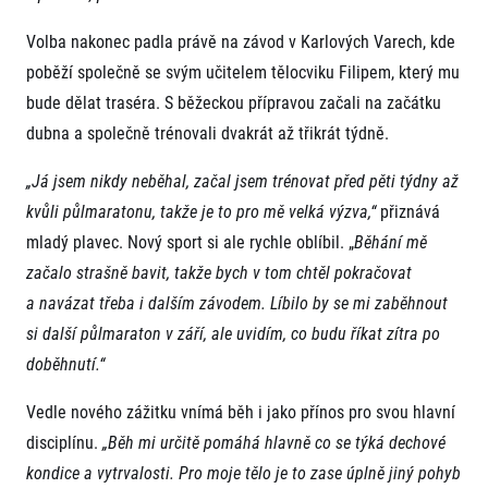
FAQ (Často kladené dotazy)
Naši partneři
Pro média
Oznámení fúze
Historie
Volba nakonec padla právě na závod v Karlových Varech, kde
Aktuality
Dobrovolníci
RunCzech
poběží společně se svým učitelem tělocviku Filipem, který mu
Akreditace a vše k závodům
Dárkové poukazy
Kariéra
Tiskové zprávy
bude dělat traséra. S běžeckou přípravou začali na začátku
Šablony k dárkovému poukazu ke stažení
All Runners Are Beautiful
Running Mall
Poznámky pro editory
dubna a společně trénovali dvakrát až třikrát týdně.
RunCzech Racing
Magazíny
Vítejte v Running Mall
Ekofilozofie
„Já jsem nikdy neběhal, začal jsem trénovat před pěti týdny až
Kalendář
kvůli půlmaratonu, takže je to pro mě velká výzva,“
přiznává
Mobilní aplikace RunCzech
Individuální trénink
mladý plavec. Nový sport si ale rychle oblíbil. „
Běhání mě
Skupinové tréninky
Stáhněte si mobilní aplikaci RunCzech.
začalo strašně bavit, takže bych v tom chtěl pokračovat
Firemní tréninky
Masáže
a navázat třeba i dalším závodem. Líbilo by se mi zaběhnout
si další půlmaraton v září, ale uvidím, co budu říkat zítra po
doběhnutí.“
Vedle nového zážitku vnímá běh i jako přínos pro svou hlavní
disciplínu.
„Běh mi určitě pomáhá hlavně co se týká dechové
Titulární partneři
kondice a vytrvalosti. Pro moje tělo je to zase úplně jiný pohyb