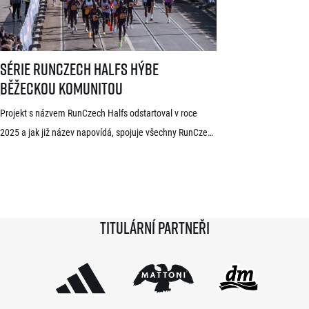
dlouhodobě žijící ve Španělsku Rodrigue Kwizera. […]
Série RunCzech Halfs hýbe běžeckou komunitou
Série RunCzech Halfs hýbe
běžeckou komunitou
Projekt s názvem RunCzech Halfs odstartoval v roce
2025 a jak již název napovídá, spojuje všechny RunCzech
půlmaratony v České republice do jedné série. Běžci,
kterým se ji během 36 měsíců podaří absolvovat celou,
získají krásnou medaili a stanou se součástí speciální
síně slávy. Přestože projekt odstartoval teprve minulou
Titulární partneři
sezónu a od startu tak uběhlo teprve 18 měsíců,
podmínky již stihlo […]