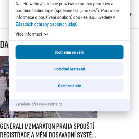
Na této webové stránce používáme soubory cookies a
podobné technologie (společně též „cookies“). Podrobné
Zdroj fotografií: Český paralympijský výbor
informace o používání souborů cookies jsou uvedeny v
Zásadách ochrany osobních údajů
.
Více informací
Další články
Souhlasím se vším
Podrobné nastavení
Odmítnout vše
Vytvořeno přes cookieslista.cz
Generali 1/2Maraton Praha spouští registrace a mění dosavadní systé
Generali 1/2Maraton Praha spouští
registrace a mění dosavadní systém!