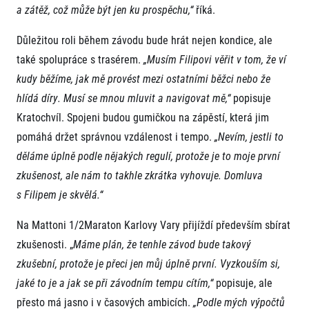
a zátěž, což může být jen ku prospěchu,“
říká.
Důležitou roli během závodu bude hrát nejen kondice, ale
také spolupráce s trasérem.
„Musím Filipovi věřit v tom, že ví
kudy běžíme, jak mě provést mezi ostatními běžci nebo že
hlídá díry. Musí se mnou mluvit a navigovat mě,“
popisuje
Kratochvíl. Spojeni budou gumičkou na zápěstí, která jim
Informace o webu
pomáhá držet správnou vzdálenost i tempo.
„Nevím, jestli to
Všeobecné smluvní podmínky
děláme úplně podle nějakých regulí, protože je to moje první
Informace o cookies
zkušenost, ale nám to takhle zkrátka vyhovuje. Domluva
Podmínky GDPR
s Filipem je skvělá.“
Na Mattoni 1/2Maraton Karlovy Vary přijíždí především sbírat
zkušenosti. „
Máme plán, že tenhle závod bude takový
zkušební, protože je přeci jen můj úplně první. Vyzkouším si,
jaké to je a jak se při závodním tempu cítím,“
popisuje, ale
© 2026 RunCzech s.r.o.
přesto má jasno i v časových ambicích.
„Podle mých výpočtů