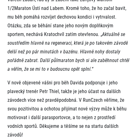
1/2Maraton Ústí nad Labem. Kromě toho, že ho začal bavit,
mu běh pomáhá rozvíjet dechovou kondici i vytrvalost.
Otázku, zda se běhání stane jeho novým doplňkovým
sportem, nechává Kratochvíl zatím otevřenou. „
Aktuálně se
soustředím hlavně na regeneraci, která je po takovém závodě
delší než po pár minutách v bazénu. Hlavně nohy dostaly
Informace o webu
pořádně zabrat. Další půlmaraton bych si ale zaběhnout chtěl
Všeobecné smluvní podmínky
a věřím, že se mi to v budoucnu opět splní.“
Informace o cookies
Podmínky GDPR
V nově objevené vášni pro běh Davida podporuje i jeho
plavecký trenér Petr Thiel, takže je jeho účast na dalších
závodech více než pravděpodobná. V RunCzech věříme, že
svou pozitivitou a ochotou přijímat nové výzvy může k běhu
motivovat i další parasportovce, a to nejen z prostředí
vodních sportů. Děkujeme a těšíme se na startu dalších
© 2026 RunCzech s.r.o.
závodů!