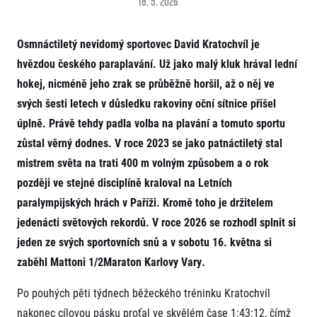
18. 5. 2026
Projekt EuroHeroes
Napoli Running
Seznam závodů
O Napoli Running
Osmnáctiletý nevidomý sportovec David Kratochvíl je
EuroHeroes Challenge 2026
RunCzech Halfs
EuroHeroes Challenge 2025
hvězdou českého paraplavání. Už jako malý kluk hrával lední
Projekt RunCzech Halfs
EuroHeroes Challenge 2024
hokej, nicméně jeho zrak se průběžně horšil, až o něj ve
Pro běžce
EuroHeroes Challenge 2023
svých šesti letech v důsledku rakoviny oční sítnice přišel
Pro závodníky
EuroHeroes Challenge 2019
úplně. Právě tehdy padla volba na plavání a tomuto sportu
Systém bodování
Pravidla a všeobecné informace
Inspirace
zůstal věrný dodnes. V roce 2023 se jako patnáctiletý stal
Vše k pojištění
mistrem světa na trati 400 m volným způsobem a o rok
Příběhy běžců
Přeregistrace na jiného závodníka
Komunity
později ve stejné disciplíně kraloval na Letních
RunCzech Story
Pověření k vyzvednutí čísla
Prvoběžci
AIMS Race Calendar
Charita
paralympijských hrách v Paříži. Kromě toho je držitelem
Reklamace výsledků
RunCzech Kings & Queens
Vaše Fotografie
jedenácti světových rekordů. V roce 2026 se rozhodl splnit si
Seznam neziskových organizací
RunCzech Stars
Běžím pro stromy
jeden ze svých sportovních snů a v sobotu 16. května si
Užitečné
dm rodinná míle
zaběhl Mattoni 1/2Maraton Karlovy Vary.
Český maratonský klub
O nás
RunCzech Pacers
Kontakt
Po pouhých pěti týdnech běžeckého tréninku Kratochvíl
Pro veřejnost
Running Doctors
Náš tým
nakonec cílovou pásku proťal ve skvělém čase 1:43:12, čímž
Středoškoláci