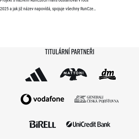
2025 a jak již název napovídá, spojuje všechny RunCzech
půlmaratony v České republice do jedné série. Běžci,
kterým se ji během 36 měsíců podaří absolvovat celou,
získají krásnou medaili a stanou se součástí speciální
síně slávy. Přestože projekt odstartoval teprve minulou
Titulární partneři
sezónu a od startu tak uběhlo teprve 18 měsíců,
podmínky již stihlo […]