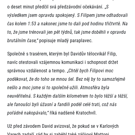
FAQ (Často kladené dotazy)
Naši partneři
Pro média
o deset minut předčil svá předzávodní očekávání. „
S
Oznámení fúze
Historie
Aktuality
výsledkem jsem opravdu spokojený. S Filipem jsme odhadovali
Dobrovolníci
RunCzech
Akreditace a vše k závodům
Dárkové poukazy
čas kolem 1:53 a nakonec jsme to dali pod hodinu třičtvrtě. Na
Kariéra
Tiskové zprávy
Šablony k dárkovému poukazu ke stažení
to, že jsme trénovali jen pět týdnů, tak jsme doběhli v opravdu
All Runners Are Beautiful
Running Mall
Poznámky pro editory
RunCzech Racing
brutálním čase,“
popisuje mladý paraplavec.
Magazíny
Vítejte v Running Mall
Ekofilozofie
Společně s trasérem, kterým byl Davidův tělocvikář Filip,
Kalendář
Mobilní aplikace RunCzech
Individuální trénink
navíc otestovali vzájemnou komunikaci i schopnost držet
Skupinové tréninky
správnou vzdálenost a tempo. „
Chtěl bych Filipovi moc
Stáhněte si mobilní aplikaci RunCzech.
Firemní tréninky
poděkovat, že do toho se mnou šel. Bez něj by to samozřejmě
Masáže
nešlo a moc jsme si to společně užili. Atmosféra byla
neuvěřitelná. S každým dalším kilometrem to bylo těžší a těžší,
ale fanoušci byli úžasní a fandili podél celé trati, což nás
pořádně nakopávalo,“
říká nadšeně Kratochvíl.
Titulární partneři
Už před závodem David avizoval, že pokud se v Karlových
Varech zadaří, rád by si zaběhl také zářijový Mattoni