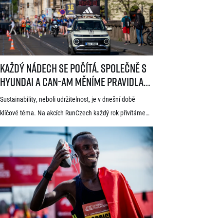
seriálu evropských půlmaratonů zvaného SuperHalfs
a jedná se o nejžádanější z pěti závodů RunCzech Halfs.
[…]
Každý nádech se počítá. Společně s Hyundai a Can-Am měníme pravid
Každý nádech se počítá. Společně s
Hyundai a Can-Am měníme pravidla
hry
Sustainability, neboli udržitelnost, je v dnešní době
klíčové téma. Na akcích RunCzech každý rok přivítáme
statisíce osob, které motivujeme k pohybu a zdravému
životnímu stylu. S každou masovou akcí se však pojí také
odpovědnost vůči životnímu prostředí a pro nás
v RunCzech jde samozřejmě o důležitou součást při
pořádání našich závodů. Společnost RunCzech se
dlouhodobě snaží vylepšovat svá opatření související
s udržitelností při […]