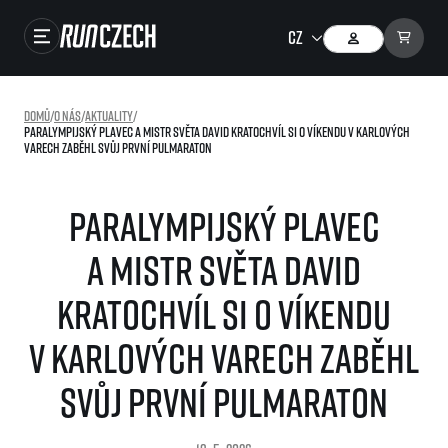
Závody
Domů
/
O nás
/
Aktuality
/
Paralympijský plavec a mistr světa David Kratochvíl si o víkendu v Karlových
Výsledky
Varech zaběhl svůj první pulmaraton
Foto & Video
Paralympijský plavec
RunCzech Store
a mistr světa David
Running Mall
Kratochvíl si o víkendu
Běžecké série
v Karlových Varech zaběhl
Běžecká liga
O běžecké lize
svůj první pulmaraton
SuperHalfs
Jak to funguje
projekt SuperHalfs
Výsledky běžecké ligy
EuroHeroes
SuperHalfs FAQ