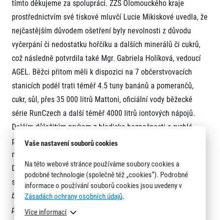
tímto děkujeme za spolupráci. ZZS Olomouckého kraje
prostřednictvím své tiskové mluvčí Lucie Mikiskové uvedla, že
nejčastějším důvodem ošetření byly nevolnosti z důvodu
vyčerpání či nedostatku hořčíku a dalších minerálů či cukrů,
což následně potvrdila také Mgr. Gabriela Holíková, vedoucí
AGEL. Běžci přitom měli k dispozici na 7 občerstvovacích
stanicích podél trati téměř 4.5 tuny banánů a pomerančů,
cukr, sůl, přes 35 000 litrů Mattoni, oficiální vody běžecké
série RunCzech a další téměř 4000 litrů iontových nápojů.
Dalším důležitým prvkem z hlediska bezpečnosti a rychlé
pomoci přímo na trati byli Running Doctors, kteří za sebou
Vaše nastavení souborů cookies
mají od začátku roku již 6 závodů. Vedoucí projektu, MUDr.
Na této webové stránce používáme soubory cookies a
Dagmar Heroldová, ještě před závodem uvedla, že je
podobné technologie (společně též „cookies“). Podrobné
s fungováním projektu v prvním půlroce velmi spokojená.
„Na
informace o používání souborů cookies jsou uvedeny v
běžce má účast doktorů na trati zejména pozitivní
Zásadách ochrany osobních údajů
.
psychologický efekt, že se cítí v bezpečí. Samozřejmě, že
Více informací