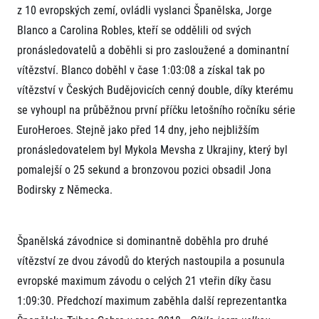
z 10 evropských zemí, ovládli vyslanci Španělska, Jorge
Blanco a Carolina Robles, kteří se oddělili od svých
pronásledovatelů a doběhli si pro zasloužené a dominantní
vítězství. Blanco doběhl v čase 1:03:08 a získal tak po
vítězství v Českých Budějovicích cenný double, díky kterému
se vyhoupl na průběžnou první příčku letošního ročníku série
EuroHeroes. Stejně jako před 14 dny, jeho nejbližším
pronásledovatelem byl Mykola Mevsha z Ukrajiny, který byl
pomalejší o 25 sekund a bronzovou pozici obsadil Jona
Bodirsky z Německa.
Španělská závodnice si dominantně doběhla pro druhé
vítězství ze dvou závodů do kterých nastoupila a posunula
evropské maximum závodu o celých 21 vteřin díky času
1:09:30. Předchozí maximum zaběhla další reprezentantka