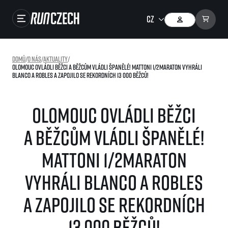
Závody
Domů
/
O nás
/
Aktuality
/
Olomouc ovládli běžci a běžcům vládli Španělé! Mattoni 1/2Maraton vyhráli
Výsledky
Blanco a Robles a zapojilo se rekordních 13 000 běžců!
Foto & Video
Olomouc ovládli běžci
RunCzech Store
a běžcům vládli Španělé!
Running Mall
Mattoni 1/2Maraton
Běžecké série
vyhráli Blanco a Robles
Běžecká liga
O běžecké lize
a zapojilo se rekordních
SuperHalfs
Jak to funguje
projekt SuperHalfs
13 000 běžců!
Výsledky běžecké ligy
EuroHeroes
SuperHalfs FAQ