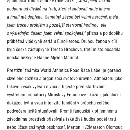
Španělska Trihas Gebre v roce 2018.
„Cítila jsem velkou
podporu od diváků na trati, kteří skandovali moje jméno
a hnali mě dopředu. Samotný závod byl velmi náročný, měla
jsem trochu problém s pozdější startovní hodinou, ale
s výsledným časem jsem velmi spokojená,”
přiznala po doběhu
průběžná vládkyně seriálu EuroHeroes. Druhou ženou v cíli
byla česká zástupkyně Tereza Hrochová, třetí místo obsadila
norská běžkyně Hanne Mjøen Maridal.
Prestižní známka World Athletics Road Race Label je garancí
skvělého zážitku a organizaci světové úrovně. Atmosféru jako
takovou však vytváří diváci a ti ještě před startovním
výstřelem primátorky Miroslavy Ferancové ukázali, jak hluční
dokážou být a svou intenzitu fandění v průběhu celého
podvečera ještě stupňovali. Kromě fanoušků k příjemnému
závodnímu prostředí přispívala také živá hudba podél trati
nebo účast známých osobností. Mattoni 1/2Maraton Olomouc