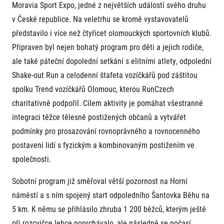
FAQ (Často kladené dotazy)
Moravia Sport Expo, jedné z největších událostí svého druhu
Naši partneři
Pro média
Oznámení fúze
Historie
v České republice. Na veletrhu se kromě vystavovatelů
Aktuality
Dobrovolníci
RunCzech
představilo i více než čtyřicet olomouckých sportovních klubů.
Akreditace a vše k závodům
Dárkové poukazy
Kariéra
Tiskové zprávy
Připraven byl nejen bohatý program pro děti a jejich rodiče,
Šablony k dárkovému poukazu ke stažení
All Runners Are Beautiful
Running Mall
Poznámky pro editory
ale také páteční dopolední setkání s elitními atlety, odpolední
RunCzech Racing
Magazíny
Vítejte v Running Mall
Shake-out Run a celodenní štafeta vozíčkářů pod záštitou
Ekofilozofie
spolku Trend vozíčkářů Olomouc, kterou RunCzech
Kalendář
Mobilní aplikace RunCzech
Individuální trénink
charitativně podpořil. Cílem aktivity je pomáhat všestranné
Skupinové tréninky
integraci těžce tělesně postižených občanů a vytvářet
Stáhněte si mobilní aplikaci RunCzech.
Firemní tréninky
podmínky pro prosazování rovnoprávného a rovnocenného
Masáže
postavení lidí s fyzickým a kombinovaným postižením ve
společnosti.
Sobotní program již směřoval větší pozornost na Horní
náměstí a s ním spojený start odpoledního Šantovka Běhu na
Titulární partneři
5 km. K němu se přihlásilo zhruba 1 200 běžců, kterým ještě
při rozcvičce lehce poprchávalo, ale následně se počasí