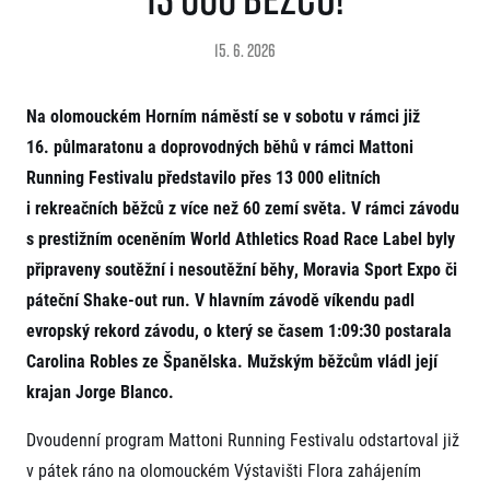
Projekt EuroHeroes
Napoli Running
Seznam závodů
15. 6. 2026
O Napoli Running
EuroHeroes Challenge 2026
RunCzech Halfs
EuroHeroes Challenge 2025
Projekt RunCzech Halfs
Na olomouckém Horním náměstí se v sobotu v rámci již
EuroHeroes Challenge 2024
Pro běžce
16. půlmaratonu a doprovodných běhů v rámci Mattoni
EuroHeroes Challenge 2023
Pro závodníky
EuroHeroes Challenge 2019
Running Festivalu představilo přes 13 000 elitních
Systém bodování
i rekreačních běžců z více než 60 zemí světa. V rámci závodu
Pravidla a všeobecné informace
Inspirace
Vše k pojištění
s prestižním oceněním World Athletics Road Race Label byly
Příběhy běžců
Přeregistrace na jiného závodníka
Komunity
připraveny soutěžní i nesoutěžní běhy, Moravia Sport Expo či
RunCzech Story
Pověření k vyzvednutí čísla
páteční Shake-out run. V hlavním závodě víkendu padl
Prvoběžci
AIMS Race Calendar
Charita
Reklamace výsledků
RunCzech Kings & Queens
evropský rekord závodu, o který se časem 1:09:30 postarala
Vaše Fotografie
Seznam neziskových organizací
RunCzech Stars
Carolina Robles ze Španělska. Mužským běžcům vládl její
Běžím pro stromy
Užitečné
dm rodinná míle
krajan Jorge Blanco.
Český maratonský klub
O nás
RunCzech Pacers
Dvoudenní program Mattoni Running Festivalu odstartoval již
Kontakt
Pro veřejnost
Running Doctors
v pátek ráno na olomouckém Výstavišti Flora zahájením
Náš tým
Středoškoláci