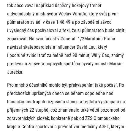
tak absolvoval například úspěšný hokejový trenér
a dvojnásobný mistr světa Václav Varaďa, který svůj první
půlmaraton zvládl v čase 1:48:49 a po závodě si závod
i výsledný čas pochvaloval a řekl, že si půlmaraton bude chtít
zopakovat. Na svou účast v Generali 1/2Maratonu Praha
navázal skateboardista a influencer David Luu, který
i podruhé zvládl trať za méně než 90 minut, Willy Cao, známý
především ze světa bojových sportů či bývalý ministr Marian
Jurečka.
Pro mnoho účastníků mohlo být překvapením také počasí. Po
předchozích upršených dnech se během odpoledne nad
hanáckou metropolí rozjasnilo slunce a teplota vystoupala na
příjemných 22 stupňů, což znamenalo také větší pozornost od
zdravotnických složek, konkrétně pak od ZZS Olomouckého
kraje a Centra sportovní a preventivní medicíny AGEL, kterým