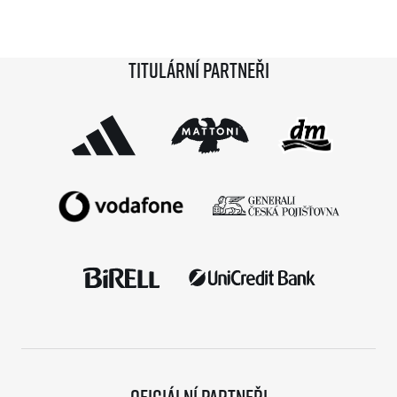
získají krásnou medaili a stanou se součástí speciální
síně slávy. Přestože projekt odstartoval teprve minulou
Titulární partneři
sezónu a od startu tak uběhlo teprve 18 měsíců,
podmínky již stihlo […]
Oficiální partneři