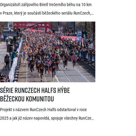
Praze oznámil první jména elitních
Organizátoři zářijového Birell Večerního běhu na 10 km
běžců
v Praze, který je součástí běžeckého seriálu RunCzech,
dnes zveřejnili první jména elitních závodníků pro letošní
ročník. V čele startovního pole se představí přední
světoví vytrvalci z Afriky a Jižní Ameriky, z nichž někteří
již mají s pražskými závody předchozí zkušenosti. V
mužské kategorii potvrdil start rodák z Burundi
dlouhodobě žijící ve Španělsku Rodrigue Kwizera. […]
Série RunCzech Halfs hýbe běžeckou komunitou
Série RunCzech Halfs hýbe
běžeckou komunitou
Projekt s názvem RunCzech Halfs odstartoval v roce
2025 a jak již název napovídá, spojuje všechny RunCzech
půlmaratony v České republice do jedné série. Běžci,
kterým se ji během 36 měsíců podaří absolvovat celou,