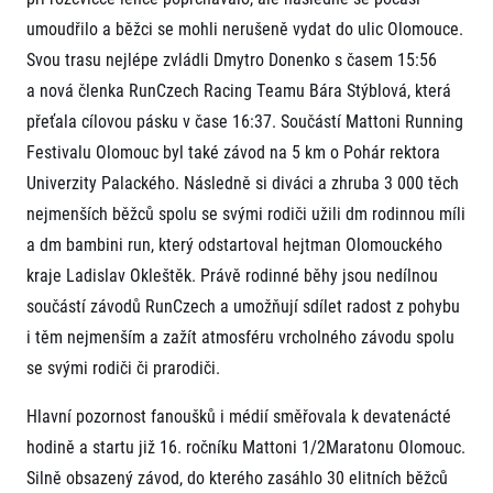
umoudřilo a běžci se mohli nerušeně vydat do ulic Olomouce.
Svou trasu nejlépe zvládli Dmytro Donenko s časem 15:56
a nová členka RunCzech Racing Teamu Bára Stýblová, která
přeťala cílovou pásku v čase 16:37. Součástí Mattoni Running
Festivalu Olomouc byl také závod na 5 km o Pohár rektora
Univerzity Palackého. Následně si diváci a zhruba 3 000 těch
Informace o webu
nejmenších běžců spolu se svými rodiči užili dm rodinnou míli
Všeobecné smluvní podmínky
a dm bambini run, který odstartoval hejtman Olomouckého
Informace o cookies
kraje Ladislav Okleštěk. Právě rodinné běhy jsou nedílnou
Podmínky GDPR
součástí závodů RunCzech a umožňují sdílet radost z pohybu
i těm nejmenším a zažít atmosféru vrcholného závodu spolu
se svými rodiči či prarodiči.
Hlavní pozornost fanoušků i médií směřovala k devatenácté
hodině a startu již 16. ročníku Mattoni 1/2Maratonu Olomouc.
© 2026 RunCzech s.r.o.
Silně obsazený závod, do kterého zasáhlo 30 elitních běžců