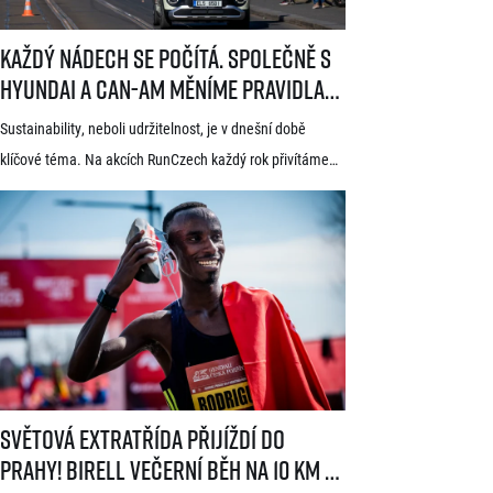
Každý nádech se počítá. Společně s Hyundai a Can-Am měníme pravid
Každý nádech se počítá. Společně s
Hyundai a Can-Am měníme pravidla
hry
Sustainability, neboli udržitelnost, je v dnešní době
klíčové téma. Na akcích RunCzech každý rok přivítáme
statisíce osob, které motivujeme k pohybu a zdravému
životnímu stylu. S každou masovou akcí se však pojí také
odpovědnost vůči životnímu prostředí a pro nás
v RunCzech jde samozřejmě o důležitou součást při
pořádání našich závodů. Společnost RunCzech se
dlouhodobě snaží vylepšovat svá opatření související
s udržitelností při […]
Světová extratřída přijíždí do Prahy! Birell Večerní běh na 10 km v P
Světová extratřída přijíždí do
Prahy! Birell Večerní běh na 10 km v