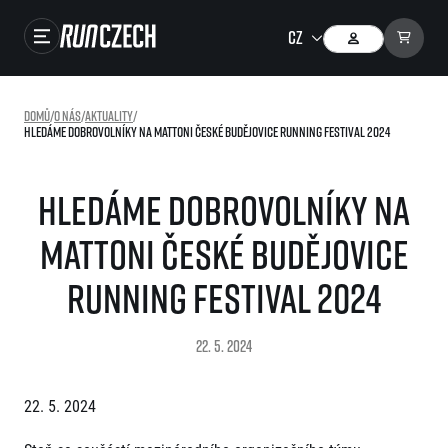
Závody
Domů
/
O nás
/
Aktuality
/
Hledáme dobrovolníky na Mattoni České Budějovice Running festival 2024
Výsledky
Foto & Video
Hledáme dobrovolníky na
RunCzech Store
Mattoni České Budějovice
Running Mall
Running festival 2024
Běžecké série
22. 5. 2024
Běžecká liga
O běžecké lize
SuperHalfs
22. 5. 2024
Jak to funguje
projekt SuperHalfs
Výsledky běžecké ligy
EuroHeroes
SuperHalfs FAQ