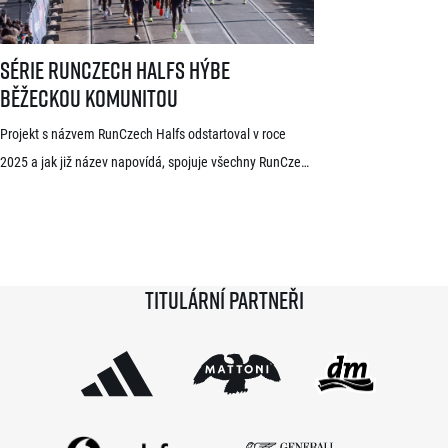
Série RunCzech Halfs hýbe běžeckou komunitou
Série RunCzech Halfs hýbe
běžeckou komunitou
Projekt s názvem RunCzech Halfs odstartoval v roce
2025 a jak již název napovídá, spojuje všechny RunCzech
půlmaratony v České republice do jedné série. Běžci,
kterým se ji během 36 měsíců podaří absolvovat celou,
získají krásnou medaili a stanou se součástí speciální
síně slávy. Přestože projekt odstartoval teprve minulou
Titulární partneři
sezónu a od startu tak uběhlo teprve 18 měsíců,
podmínky již stihlo […]