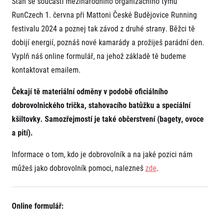
Staň se součástí mezinárodního organizačního týmu
Projekt EuroHeroes
Napoli Running
RunCzech 1. června při
Mattoni České Budějovice Running
Seznam závodů
festivalu 2024
a poznej tak závod z druhé strany. Běžci tě
O Napoli Running
EuroHeroes Challenge 2026
RunCzech Halfs
dobijí energií, poznáš nové kamarády a prožiješ parádní den.
EuroHeroes Challenge 2025
Projekt RunCzech Halfs
EuroHeroes Challenge 2024
Vyplň náš online formulář, na jehož základě tě budeme
Pro běžce
EuroHeroes Challenge 2023
kontaktovat emailem.
Pro závodníky
EuroHeroes Challenge 2019
Systém bodování
Čekají tě materiální odměny v podobě oficiálního
Pravidla a všeobecné informace
Inspirace
dobrovolnického trička, stahovacího batůžku a speciální
Vše k pojištění
Příběhy běžců
Přeregistrace na jiného závodníka
kšiltovky. Samozřejmostí je také občerstvení (bagety, ovoce
Komunity
RunCzech Story
Pověření k vyzvednutí čísla
a pití).
Prvoběžci
AIMS Race Calendar
Charita
Reklamace výsledků
RunCzech Kings & Queens
Vaše Fotografie
Informace o tom, kdo je dobrovolník a na jaké pozici nám
Seznam neziskových organizací
RunCzech Stars
Běžím pro stromy
můžeš jako dobrovolník pomoci, nalezneš
zde
.
Užitečné
dm rodinná míle
Český maratonský klub
O nás
RunCzech Pacers
Kontakt
Pro veřejnost
Online formulář:
Running Doctors
Náš tým
Středoškoláci