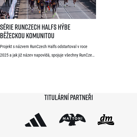
dlouhodobě žijící ve Španělsku Rodrigue Kwizera. […]
Série RunCzech Halfs hýbe běžeckou komunitou
Série RunCzech Halfs hýbe
běžeckou komunitou
Projekt s názvem RunCzech Halfs odstartoval v roce
2025 a jak již název napovídá, spojuje všechny RunCzech
půlmaratony v České republice do jedné série. Běžci,
kterým se ji během 36 měsíců podaří absolvovat celou,
získají krásnou medaili a stanou se součástí speciální
síně slávy. Přestože projekt odstartoval teprve minulou
Titulární partneři
sezónu a od startu tak uběhlo teprve 18 měsíců,
podmínky již stihlo […]