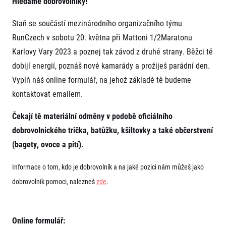
Hledáme dobrovolníky!
Projekt EuroHeroes
Napoli Running
Seznam závodů
Staň se součástí mezinárodního organizačního týmu
O Napoli Running
EuroHeroes Challenge 2026
RunCzech Halfs
RunCzech v sobotu 20. května při Mattoni 1/2Maratonu
EuroHeroes Challenge 2025
Projekt RunCzech Halfs
Karlovy Vary 2023 a poznej tak závod z druhé strany. Běžci tě
EuroHeroes Challenge 2024
Pro běžce
dobijí energií, poznáš nové kamarády a prožiješ parádní den.
EuroHeroes Challenge 2023
Vyplň náš online formulář, na jehož základě tě budeme
Pro závodníky
EuroHeroes Challenge 2019
Systém bodování
kontaktovat emailem.
Pravidla a všeobecné informace
Inspirace
Vše k pojištění
Čekají tě materiální odměny v podobě oficiálního
Příběhy běžců
Přeregistrace na jiného závodníka
Komunity
dobrovolnického trička, batůžku, kšiltovky a také občerstvení
RunCzech Story
Pověření k vyzvednutí čísla
Prvoběžci
AIMS Race Calendar
Charita
(bagety, ovoce a pití).
Reklamace výsledků
RunCzech Kings & Queens
Vaše Fotografie
Seznam neziskových organizací
RunCzech Stars
Informace o tom, kdo je dobrovolník a na jaké pozici nám můžeš jako
Běžím pro stromy
Užitečné
dm rodinná míle
dobrovolník pomoci, nalezneš
zde
.
Český maratonský klub
O nás
RunCzech Pacers
Kontakt
Pro veřejnost
Running Doctors
Náš tým
Online formulář:
Středoškoláci