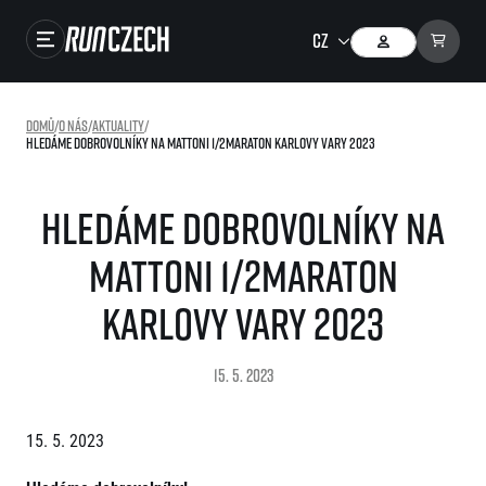
Závody
Domů
/
O nás
/
Aktuality
/
Hledáme dobrovolníky na Mattoni 1/2Maraton Karlovy Vary 2023
Výsledky
Foto & Video
Hledáme dobrovolníky na
RunCzech Store
Mattoni 1/2Maraton
Running Mall
Karlovy Vary 2023
Běžecké série
15. 5. 2023
Běžecká liga
O běžecké lize
SuperHalfs
15. 5. 2023
Jak to funguje
projekt SuperHalfs
Výsledky běžecké ligy
EuroHeroes
SuperHalfs FAQ