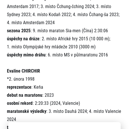
Amsterdam 2017; 3. místo Čchung-čching 2024; 3. místo
Sydney 2023; 4. místo Kodaň 2022; 4. místo Čchang-ša 2023;
4. místo Amsterdam 2024
sezona 2025
: 9. místo maraton Sia-men (Čína) 2:30:06
úspěchy na dráze
: 2. místo Africké hry 2015 (10 000 m);
1. místo Olympijské hry mládeže 2010 (3000 m)
úspěchy mimo dráhu
: 6. místo MS v půlmaratonu 2016
Evaline CHIRCHIR
*2. února 1998
reprezentace
: Keňa
debut na maratonu
: 2023
osobní rekord
: 2:20:33 (2024, Valencie)
maratonské výsledky
: 3. místo Dauhá 2024; 4. místo Valencie
2024
tituly
: 10 km na silnici – Dam tot Damloop (Nizozemsko,