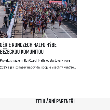
světoví vytrvalci z Afriky a Jižní Ameriky, z nichž někteří
již mají s pražskými závody předchozí zkušenosti. V
mužské kategorii potvrdil start rodák z Burundi
dlouhodobě žijící ve Španělsku Rodrigue Kwizera. […]
Série RunCzech Halfs hýbe běžeckou komunitou
Série RunCzech Halfs hýbe
běžeckou komunitou
Projekt s názvem RunCzech Halfs odstartoval v roce
2025 a jak již název napovídá, spojuje všechny RunCzech
půlmaratony v České republice do jedné série. Běžci,
kterým se ji během 36 měsíců podaří absolvovat celou,
získají krásnou medaili a stanou se součástí speciální
síně slávy. Přestože projekt odstartoval teprve minulou
Titulární partneři
sezónu a od startu tak uběhlo teprve 18 měsíců,
podmínky již stihlo […]