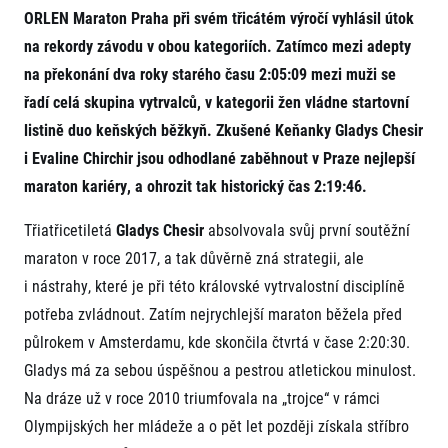
Projekt EuroHeroes
ORLEN Maraton Praha při svém třicátém výročí vyhlásil útok
Napoli Running
Seznam závodů
na rekordy závodu v obou kategoriích. Zatímco mezi adepty
O Napoli Running
EuroHeroes Challenge 2026
RunCzech Halfs
na překonání dva roky starého času 2:05:09 mezi muži se
EuroHeroes Challenge 2025
Projekt RunCzech Halfs
řadí celá skupina vytrvalců, v kategorii žen vládne startovní
EuroHeroes Challenge 2024
Pro běžce
listině duo keňských běžkyň. Zkušené Keňanky Gladys Chesir
EuroHeroes Challenge 2023
i Evaline Chirchir jsou odhodlané zaběhnout v Praze nejlepší
Pro závodníky
EuroHeroes Challenge 2019
Systém bodování
maraton kariéry, a ohrozit tak historický čas 2:19:46.
Pravidla a všeobecné informace
Inspirace
Vše k pojištění
Třiatřicetiletá
Gladys Chesir
absolvovala svůj první soutěžní
Příběhy běžců
Přeregistrace na jiného závodníka
Komunity
maraton v roce 2017, a tak důvěrně zná strategii, ale
RunCzech Story
Pověření k vyzvednutí čísla
Prvoběžci
AIMS Race Calendar
Charita
i nástrahy, které je při této královské vytrvalostní disciplíně
Reklamace výsledků
RunCzech Kings & Queens
Vaše Fotografie
potřeba zvládnout. Zatím nejrychlejší maraton běžela před
Seznam neziskových organizací
RunCzech Stars
Běžím pro stromy
půlrokem v Amsterdamu, kde skončila čtvrtá v čase 2:20:30.
Užitečné
dm rodinná míle
Gladys má za sebou úspěšnou a pestrou atletickou minulost.
Český maratonský klub
O nás
RunCzech Pacers
Na dráze už v roce 2010 triumfovala na „trojce“ v rámci
Kontakt
Pro veřejnost
Running Doctors
Olympijských her mládeže a o pět let později získala stříbro
Náš tým
Středoškoláci