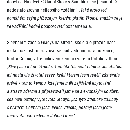
dobytka. Na dívčí základní škole v Samibiriru se jí samotné
nedostalo zrovna nejlepšího vzdělání.
„Také proto teď
pomáhám svým příbuzným, kterým platím školné, snažím se je
ve vzdělání hodně podporovat,“
poznamenala.
S běháním začala Gladys na střední škole a o prázdninách
měla možnost připravovat se pod vedením irského kouče,
Informace o webu
bratra Colma, v Tréninkovém kempu svatého Patrika v Itenu.
Všeobecné smluvní podmínky
„Sice jsem mimo školní rok mohla trénovat i doma, ale atletika
Informace o cookies
mi nastavila životní výzvy, kvůli kterým jsem raději zůstávala
Podmínky GDPR
právě v tomto kempu, kde jsme měli zajištěné ubytování
a stravu zdarma a připravovali jsme se s evropským koučem,
což není běžné,“
vyprávěla Gladys.
„Za tyto atletické základy
s bratrem Colmem jsem velice vděčná, později jsem ještě
trénovala pod vedením Johna Liteie.“
© 2026 RunCzech s.r.o.