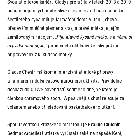
Svou atletickou kariéru Gladys přerušila v letech 2018 a 2019
během příjemných mateřských povinností. Dnes maminka
šestiletého syna miluje farmaření doma v Itenu, chová
především mléčné plemeno krav, a právě mléko je jejím
zamilovaným nápojem.
„Piju hlavně kysané mléko, a k němu si
nejradši dám ugali,“
připomněla oblíbený keňský pokrm
připravovaný z kukuřičné mouky.
Gladys Chesir má kromě intenzivní atletické přípravy
a farmaření i další časově náročnější aktivity. Pravidelně
dochází do Církve adventistů sedmého dne, ve které je
členkou chrámového sboru. A pasivněji s chutí relaxuje za
volantem anebo při sledování basketbalového utkání.
Spolufavoritkou Pražského maratonu je
Evaline Chirchir
.
Sedmadvacetiletá atletka vyrůstala také na západě Keni,