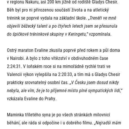
v regionu Nakuru, asi 200 km jižně od rodiště Gladys Chesir.
Běh byl pro ni přirozenou součástí života a na atletický
trénink se poprvé vydala na základní škole. „
Trenéři ve mně
objevili běžecký talent a po čtyřech letech jsem se přesunula
do špičkové tréninkové skupiny v Keringetu,“
vzpomínala.
Ostrý maraton Evaline zkusila poprvé před rokem a půl doma
v Nairobi. A bylo z toho vítězství v obdivuhodném čase
2:24:31. V loňském roce si na mimořádně rychlé trati ve
Valencii výkon vylepšila na 2:20:33, a tím má s Gladys Chesir
prakticky srovnatelný osobní čas.
„V Česku jsem dosud nikdy
nebyla, ale vím, že je to příjemné místo plné sympatických lidí,“
vzkázala Evaline do Prahy.
Maminka tříletého syna je po všech stránkách milovnicí
běhání, ale ráda si odpočine i u dobrého filmu.
„Nejradši mám