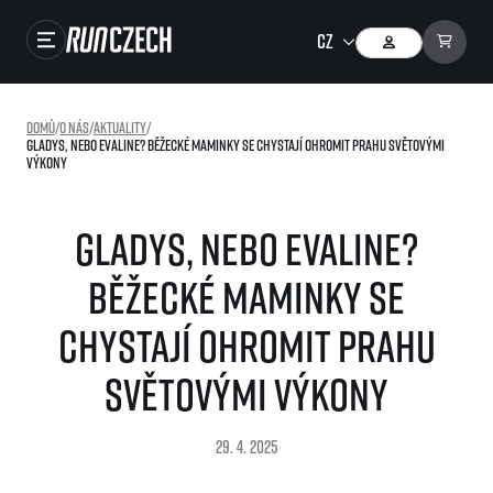
Závody
Domů
/
O nás
/
Aktuality
/
Gladys, nebo Evaline? Běžecké maminky se chystají ohromit Prahu světovými
Výsledky
výkony
Foto & Video
Gladys, nebo Evaline?
RunCzech Store
Běžecké maminky se
Running Mall
chystají ohromit Prahu
Běžecké série
světovými výkony
Běžecká liga
O běžecké lize
SuperHalfs
29. 4. 2025
Jak to funguje
projekt SuperHalfs
Výsledky běžecké ligy
EuroHeroes
SuperHalfs FAQ