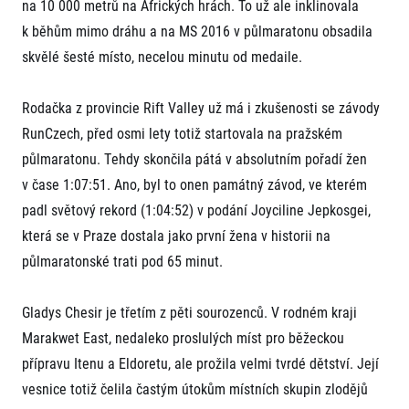
FAQ (Často kladené dotazy)
na 10 000 metrů na Afrických hrách. To už ale inklinovala
Naši partneři
Pro média
Oznámení fúze
k běhům mimo dráhu a na MS 2016 v půlmaratonu obsadila
Historie
Aktuality
Dobrovolníci
RunCzech
skvělé šesté místo, necelou minutu od medaile.
Akreditace a vše k závodům
Dárkové poukazy
Kariéra
Tiskové zprávy
Šablony k dárkovému poukazu ke stažení
All Runners Are Beautiful
Running Mall
Poznámky pro editory
Rodačka z provincie Rift Valley už má i zkušenosti se závody
RunCzech Racing
Magazíny
RunCzech, před osmi lety totiž startovala na pražském
Vítejte v Running Mall
Ekofilozofie
půlmaratonu. Tehdy skončila pátá v absolutním pořadí žen
Kalendář
Mobilní aplikace RunCzech
v čase 1:07:51. Ano, byl to onen památný závod, ve kterém
Individuální trénink
Skupinové tréninky
padl světový rekord (1:04:52) v podání Joyciline Jepkosgei,
Stáhněte si mobilní aplikaci RunCzech.
Firemní tréninky
která se v Praze dostala jako první žena v historii na
Masáže
půlmaratonské trati pod 65 minut.
Gladys Chesir je třetím z pěti sourozenců. V rodném kraji
Marakwet East, nedaleko proslulých míst pro běžeckou
přípravu Itenu a Eldoretu, ale prožila velmi tvrdé dětství. Její
Titulární partneři
vesnice totiž čelila častým útokům místních skupin zlodějů