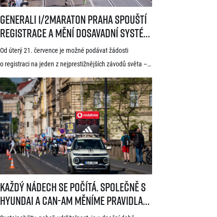
Generali 1/2Maraton Praha spouští registrace a mění dosavadní systé
Generali 1/2Maraton Praha spouští
registrace a mění dosavadní systém!
Třítýdenní lhůta na podání žádosti
Od úterý 21. července je možné podávat žádosti
startuje 21. července
o registraci na jeden z nejprestižnějších závodů světa –
Generali 1/2Maraton Praha. Do povědomí běžců se
dostal nejen trasou vedoucí srdcem historické Prahy, ale
i tradicí a naprosto jedinečnou atmosférou. Pyšní se
známkou kvality World Athletics Elite Label, spadá do
seriálu evropských půlmaratonů zvaného SuperHalfs
a jedná se o nejžádanější z pěti závodů RunCzech Halfs.
[…]
Každý nádech se počítá. Společně s Hyundai a Can-Am měníme pravid
Každý nádech se počítá. Společně s
Hyundai a Can-Am měníme pravidla
hry