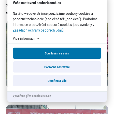
Vaše nastavení souborů cookies
2019)
sezona 2025
: 4. místo půlmaraton Mei-šan (Čína) 1:06:40
Na této webové stránce používáme soubory cookies a
podobné technologie (společně též „cookies“). Podrobné
informace o používání souborů cookies jsou uvedeny v
Zásadách ochrany osobních údajů
.
Více informací
Souhlasím se vším
Podrobné nastavení
Odmítnout vše
Vytvořeno přes cookieslista.cz
Gladys Chesir na 1/2Maratonu Praha 2017