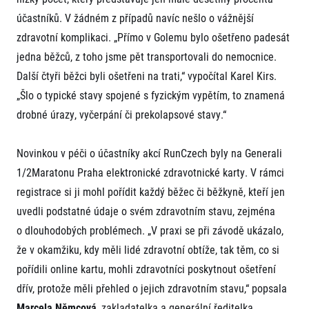
FAQ (Často kladené dotazy)
Naši partneři
Pro média
účastníků. V žádném z případů navíc nešlo o vážnější
Oznámení fúze
Historie
Aktuality
Dobrovolníci
RunCzech
zdravotní komplikaci. „Přímo v Golemu bylo ošetřeno padesát
Akreditace a vše k závodům
Dárkové poukazy
jedna běžců, z toho jsme pět transportovali do nemocnice.
Kariéra
Tiskové zprávy
Šablony k dárkovému poukazu ke stažení
All Runners Are Beautiful
Další čtyři běžci byli ošetřeni na trati,“ vypočítal Karel Kirs.
Running Mall
Poznámky pro editory
RunCzech Racing
„Šlo o typické stavy spojené s fyzickým vypětím, to znamená
Magazíny
Vítejte v Running Mall
Ekofilozofie
drobné úrazy, vyčerpání či prekolapsové stavy.“
Kalendář
Mobilní aplikace RunCzech
Individuální trénink
Novinkou v péči o účastníky akcí RunCzech byly na Generali
Skupinové tréninky
Stáhněte si mobilní aplikaci RunCzech.
1/2Maratonu Praha elektronické zdravotnické karty. V rámci
Firemní tréninky
Masáže
registrace si ji mohl pořídit každý běžec či běžkyně, kteří jen
uvedli podstatné údaje o svém zdravotním stavu, zejména
o dlouhodobých problémech. „V praxi se při závodě ukázalo,
že v okamžiku, kdy měli lidé zdravotní obtíže, tak těm, co si
pořídili online kartu, mohli zdravotníci poskytnout ošetření
Titulární partneři
dřív, protože měli přehled o jejich zdravotním stavu,“ popsala
Marcela Němcová
, zakladatelka a generální ředitelka