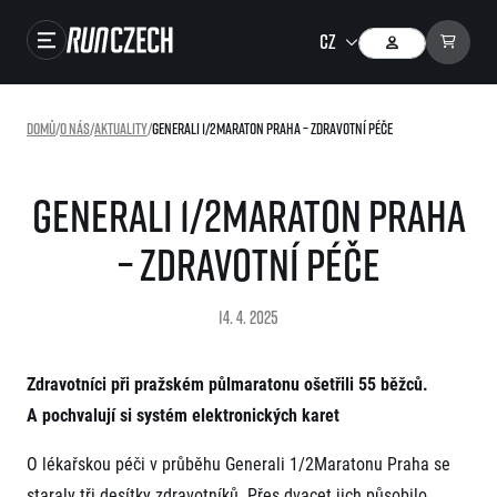
Závody
Domů
/
O nás
/
Aktuality
/
Generali 1/2Maraton Praha – zdravotní péče
Výsledky
Foto & Video
Generali 1/2Maraton Praha
RunCzech Store
– zdravotní péče
Running Mall
14. 4. 2025
Běžecké série
Zdravotníci při pražském půlmaratonu ošetřili 55 běžců.
Běžecká liga
A pochvalují si systém elektronických karet
O běžecké lize
SuperHalfs
Jak to funguje
O lékařskou péči v průběhu Generali 1/2Maratonu Praha se
projekt SuperHalfs
Výsledky běžecké ligy
EuroHeroes
staraly tři desítky zdravotníků. Přes dvacet jich působilo
SuperHalfs FAQ