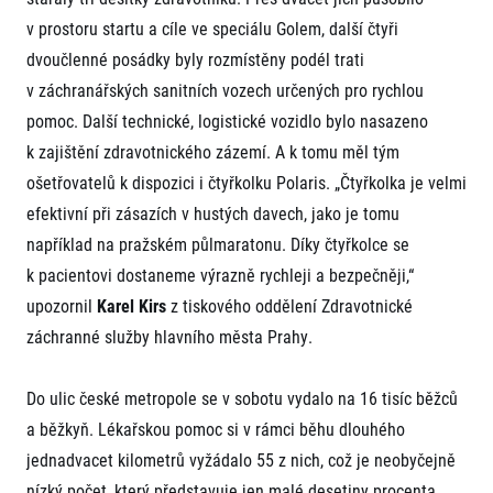
Projekt EuroHeroes
Napoli Running
v prostoru startu a cíle ve speciálu Golem, další čtyři
Seznam závodů
dvoučlenné posádky byly rozmístěny podél trati
O Napoli Running
EuroHeroes Challenge 2026
RunCzech Halfs
v záchranářských sanitních vozech určených pro rychlou
EuroHeroes Challenge 2025
Projekt RunCzech Halfs
pomoc. Další technické, logistické vozidlo bylo nasazeno
EuroHeroes Challenge 2024
Pro běžce
EuroHeroes Challenge 2023
k zajištění zdravotnického zázemí. A k tomu měl tým
Pro závodníky
EuroHeroes Challenge 2019
ošetřovatelů k dispozici i čtyřkolku Polaris. „Čtyřkolka je velmi
Systém bodování
Pravidla a všeobecné informace
efektivní při zásazích v hustých davech, jako je tomu
Inspirace
Vše k pojištění
například na pražském půlmaratonu. Díky čtyřkolce se
Příběhy běžců
Přeregistrace na jiného závodníka
Komunity
k pacientovi dostaneme výrazně rychleji a bezpečněji,“
RunCzech Story
Pověření k vyzvednutí čísla
Prvoběžci
upozornil
Karel Kirs
z tiskového oddělení Zdravotnické
AIMS Race Calendar
Charita
Reklamace výsledků
RunCzech Kings & Queens
záchranné služby hlavního města Prahy.
Vaše Fotografie
Seznam neziskových organizací
RunCzech Stars
Běžím pro stromy
Užitečné
dm rodinná míle
Do ulic české metropole se v sobotu vydalo na 16 tisíc běžců
Český maratonský klub
O nás
a běžkyň. Lékařskou pomoc si v rámci běhu dlouhého
RunCzech Pacers
Kontakt
jednadvacet kilometrů vyžádalo 55 z nich, což je neobyčejně
Pro veřejnost
Running Doctors
Náš tým
Středoškoláci
nízký počet, který představuje jen malé desetiny procenta