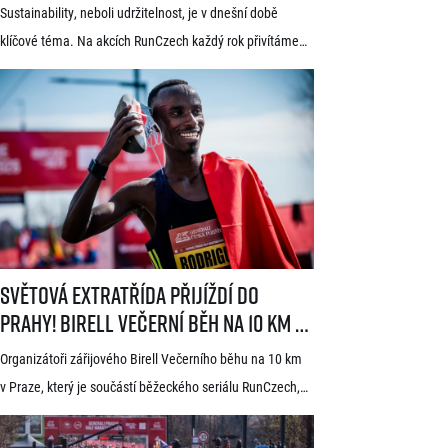
hry
Sustainability, neboli udržitelnost, je v dnešní době
klíčové téma. Na akcích RunCzech každý rok přivítáme
statisíce osob, které motivujeme k pohybu a zdravému
životnímu stylu. S každou masovou akcí se však pojí také
odpovědnost vůči životnímu prostředí a pro nás
v RunCzech jde samozřejmě o důležitou součást při
pořádání našich závodů. Společnost RunCzech se
dlouhodobě snaží vylepšovat svá opatření související
s udržitelností při […]
Světová extratřída přijíždí do Prahy! Birell Večerní běh na 10 km v P
Světová extratřída přijíždí do
Prahy! Birell Večerní běh na 10 km v
Praze oznámil první jména elitních
Organizátoři zářijového Birell Večerního běhu na 10 km
běžců
v Praze, který je součástí běžeckého seriálu RunCzech,
dnes zveřejnili první jména elitních závodníků pro letošní
ročník. V čele startovního pole se představí přední