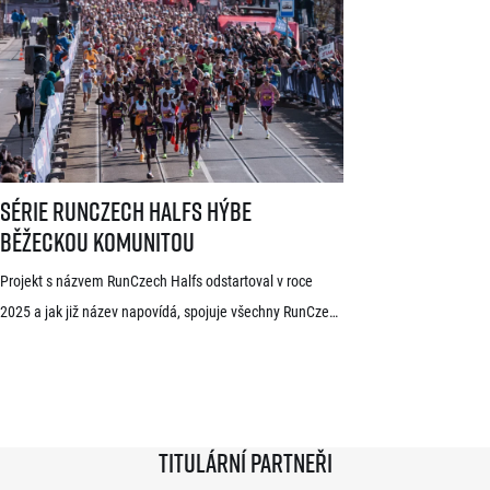
světoví vytrvalci z Afriky a Jižní Ameriky, z nichž někteří
již mají s pražskými závody předchozí zkušenosti. V
mužské kategorii potvrdil start rodák z Burundi
dlouhodobě žijící ve Španělsku Rodrigue Kwizera. […]
Série RunCzech Halfs hýbe běžeckou komunitou
Série RunCzech Halfs hýbe
běžeckou komunitou
Projekt s názvem RunCzech Halfs odstartoval v roce
2025 a jak již název napovídá, spojuje všechny RunCzech
půlmaratony v České republice do jedné série. Běžci,
kterým se ji během 36 měsíců podaří absolvovat celou,
získají krásnou medaili a stanou se součástí speciální
síně slávy. Přestože projekt odstartoval teprve minulou
Titulární partneři
sezónu a od startu tak uběhlo teprve 18 měsíců,