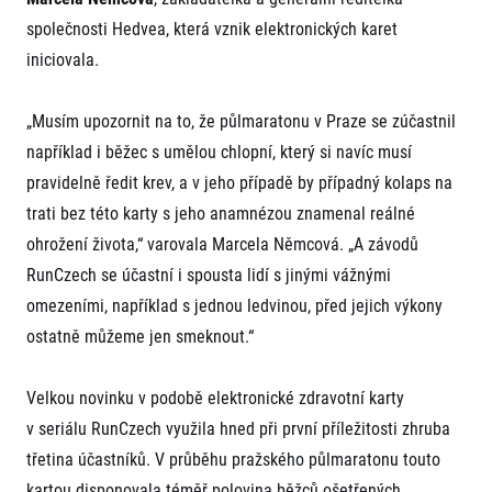
společnosti Hedvea, která vznik elektronických karet
iniciovala.
„Musím upozornit na to, že půlmaratonu v Praze se zúčastnil
například i běžec s umělou chlopní, který si navíc musí
pravidelně ředit krev, a v jeho případě by případný kolaps na
Informace o webu
trati bez této karty s jeho anamnézou znamenal reálné
Všeobecné smluvní podmínky
ohrožení života,“ varovala Marcela Němcová. „A závodů
Informace o cookies
RunCzech se účastní i spousta lidí s jinými vážnými
Podmínky GDPR
omezeními, například s jednou ledvinou, před jejich výkony
ostatně můžeme jen smeknout.“
Velkou novinku v podobě elektronické zdravotní karty
v seriálu RunCzech využila hned při první příležitosti zhruba
třetina účastníků. V průběhu pražského půlmaratonu touto
© 2026 RunCzech s.r.o.
kartou disponovala téměř polovina běžců ošetřených