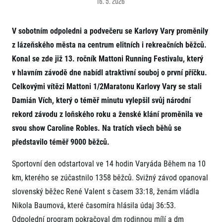
16. 5. 2026
Projekt EuroHeroes
Napoli Running
Seznam závodů
O Napoli Running
V sobotním odpoledni a podvečeru se Karlovy Vary proměnily
EuroHeroes Challenge 2026
RunCzech Halfs
EuroHeroes Challenge 2025
z lázeňského města na centrum elitních i rekreačních běžců.
Projekt RunCzech Halfs
EuroHeroes Challenge 2024
Konal se zde již 13. ročník Mattoni Running Festivalu, který
Pro běžce
EuroHeroes Challenge 2023
v hlavním závodě dne nabídl atraktivní souboj o první příčku.
Pro závodníky
EuroHeroes Challenge 2019
Celkovými vítězi Mattoni 1/2Maratonu Karlovy Vary se stali
Systém bodování
Pravidla a všeobecné informace
Inspirace
Damián Vích, který o téměř minutu vylepšil svůj národní
Vše k pojištění
rekord závodu z loňského roku a ženské klání proměnila ve
Příběhy běžců
Přeregistrace na jiného závodníka
Komunity
svou show Caroline Robles. Na tratích všech běhů se
RunCzech Story
Pověření k vyzvednutí čísla
Prvoběžci
AIMS Race Calendar
Charita
představilo téměř 9000 běžců.
Reklamace výsledků
RunCzech Kings & Queens
Vaše Fotografie
Seznam neziskových organizací
RunCzech Stars
Sportovní den odstartoval ve 14 hodin Varyáda Během na 10
Běžím pro stromy
Užitečné
dm rodinná míle
km, kterého se zúčastnilo 1358 běžců. Svižný závod opanoval
Český maratonský klub
O nás
slovenský běžec René Valent s časem 33:18, ženám vládla
RunCzech Pacers
Kontakt
Nikola Baumová, které časomíra hlásila údaj 36:53.
Pro veřejnost
Running Doctors
Náš tým
Odpolední program pokračoval dm rodinnou mílí a dm
Středoškoláci