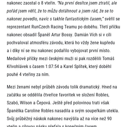
nakonec zaostal o 8 vteřin.
“Na první desítce jsem ztratil, ale
pořád jsem věřil, že to můžu dotáhnout a jsem rád, že se to
nakonec povedlo, navíc s takhle fantastickým časem,”
svěřil se
reprezentant RunCzech Racing Teamu po doběhu. Třetí příčku
nakonec obsadil Španěl Artur Bossy. Damián Vích si v cíli
pochvaloval atmosféru závodu, která ho vždy žene kupředu
a i díky ní se mu nakonec podařilo vybojovat první místo.
Informace o webu
Medailové příčky mezi českými muži si pak rozdělili Tomáš
Všeobecné smluvní podmínky
Křivohlávek s časem 1:07:54 a Karel Splítek, který doběhl
Informace o cookies
Podmínky GDPR
pouhé 4 vteřiny za ním.
Mezi ženami nebyl průběh závodu tolik dramatický. Hned na
začátku se oddělila čtveřice favoritek ve složení Robles,
Szabó, Wilson a Čepová. Ještě před polovinou trati však
Španělka Caroline Robles nasadila a svým soupeřkám utekla.
Svůj průběžný náskok nakonec navýšila až na více než 90
© 2026 RunCzech s.r.o.
vteřin a cílovou pásku přeťala s konečným časem