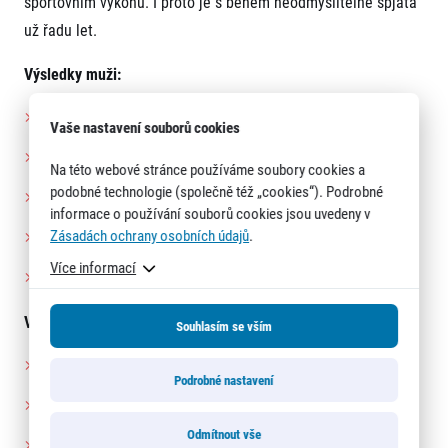
sportovním výkonu. I proto je s během neodmyslitelně spjata
už řadu let.
Výsledky muži:
1. Damián Vích (CZE): 1:03:30
Vaše nastavení souborů cookies
2. Jan Lukas Becker (GER): 1:03:58
Na této webové stránce používáme soubory cookies a
podobné technologie (společně též „cookies“). Podrobné
3. Artur Bossy (ESP): 1:05:00
informace o používání souborů cookies jsou uvedeny v
Zásadách ochrany osobních údajů
.
4. Khalid Choukoud (NED): 1:05:06
Více informací
5. Carsten Kok (NED): 1:06:12
Výsledky ženy:
Souhlasím se vším
1. Caroline Robles (ESP): 1:10:45
Podrobné nastavení
2. Nóra Szábo (HUN): 1:12:19
Odmítnout vše
3. Natasha Wilson (GBR): 1:13:05