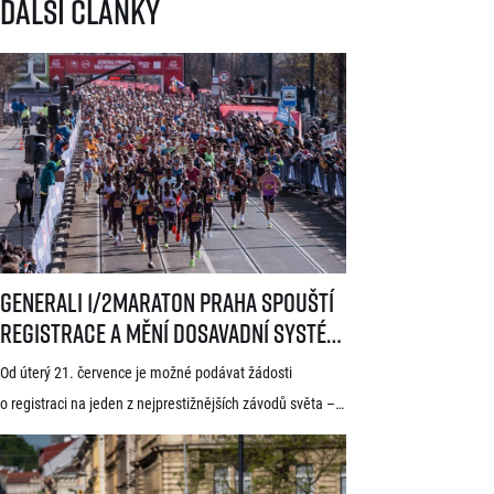
Další články
Generali 1/2Maraton Praha spouští registrace a mění dosavadní systé
Generali 1/2Maraton Praha spouští
registrace a mění dosavadní systém!
Třítýdenní lhůta na podání žádosti
Od úterý 21. července je možné podávat žádosti
startuje 21. července
o registraci na jeden z nejprestižnějších závodů světa –
Generali 1/2Maraton Praha. Do povědomí běžců se
dostal nejen trasou vedoucí srdcem historické Prahy, ale