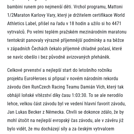
FAQ (Často kladené dotazy)
Naši partneři
Pro média
bambini runem pro nejmenší děti. Vrchol programu, Mattoni
Oznámení fúze
Historie
Aktuality
1/2Maraton Karlovy Vary, který je držitelem certifikace World
Dobrovolníci
RunCzech
Akreditace a vše k závodům
Dárkové poukazy
Athletics Label, přišel na řadu v 18 hodin a užilo si ho 4471
Kariéra
Tiskové zprávy
Šablony k dárkovému poukazu ke stažení
vytrvalců. Po velmi teplém pražském mezinárodním maratonu
All Runners Are Beautiful
Running Mall
Poznámky pro editory
RunCzech Racing
tentokrát panovaly výrazně příjemnější podmínky a na běžce
Magazíny
Vítejte v Running Mall
Ekofilozofie
v západních Čechách čekalo příjemně chladné počasí, které
Kalendář
se navíc obešlo i bez původně avizovaných přeháněk.
Mobilní aplikace RunCzech
Individuální trénink
Skupinové tréninky
Celkové prvenství a nejlepší start do letošního ročníku
Stáhněte si mobilní aplikaci RunCzech.
Firemní tréninky
projektu EuroHeroes si připsal v novém národním rekordu
Masáže
závodu člen RunCzech Racing Teamu Damián Vích, který tak
obhájil loňské vítězství díky času 1:03:30. To se ale nerodilo
lehce, velkou část závodu byl ve vedení hlavní favorit závodu,
Jan Lukas Becker z Německa. Chvíli se dokonce zdálo, že by
mohl útočit na nejlepší evropský čas závodu, ale v závěru již
Titulární partneři
bylo vidět, že mu docházejí síly a za českým vytrvalcem