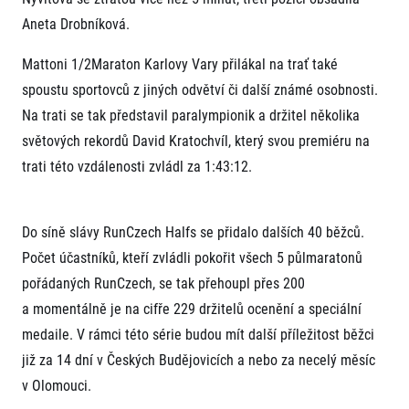
Aneta Drobníková.
Mattoni 1/2Maraton Karlovy Vary přilákal na trať také
spoustu sportovců z jiných odvětví či další známé osobnosti.
Na trati se tak představil paralympionik a držitel několika
světových rekordů David Kratochvíl, který svou premiéru na
trati této vzdálenosti zvládl za 1:43:12.
Do síně slávy RunCzech Halfs se přidalo dalších 40 běžců.
Počet účastníků, kteří zvládli pokořit všech 5 půlmaratonů
pořádaných RunCzech, se tak přehoupl přes 200
a momentálně je na cifře 229 držitelů ocenění a speciální
medaile. V rámci této série budou mít další příležitost běžci
již za 14 dní v Českých Budějovicích a nebo za necelý měsíc
v Olomouci.