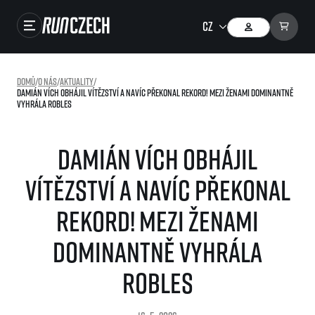
Závody
Domů
/
O nás
/
Aktuality
/
Damián Vích obhájil vítězství a navíc překonal rekord! Mezi ženami dominantně
Výsledky
vyhrála Robles
Foto & Video
Damián Vích obhájil
RunCzech Store
vítězství a navíc překonal
Running Mall
rekord! Mezi ženami
Běžecké série
dominantně vyhrála
Běžecká liga
O běžecké lize
Robles
SuperHalfs
Jak to funguje
projekt SuperHalfs
Výsledky běžecké ligy
EuroHeroes
SuperHalfs FAQ