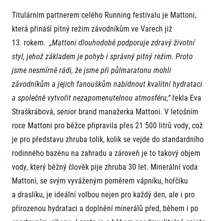
Titulárním partnerem celého Running festivalu je Mattoni,
která přináší pitný režim závodníkům ve Varech již
13. rokem.
„Mattoni dlouhodobě podporuje zdravý životní
styl, jehož základem je pohyb i správný pitný režim. Proto
jsme nesmírně rádi, že jsme při půlmaratonu mohli
závodníkům a jejich fanouškům nabídnout kvalitní hydrataci
a společně vytvořit nezapomenutelnou atmosféru,“
řekla Eva
Straškrábová, senior brand manažerka Mattoni. V letošním
roce Mattoni pro běžce připravila přes 21 500 litrů vody, což
je pro představu zhruba tolik, kolik se vejde do standardního
rodinného bazénu na zahradu a zároveň je to takový objem
vody, který běžný člověk pije zhruba 30 let. Minerální voda
Mattoni, se svým vyváženým poměrem vápníku, hořčíku
a draslíku, je ideální volbou nejen pro každý den, ale i pro
přirozenou hydrataci a doplnění minerálů před, během i po