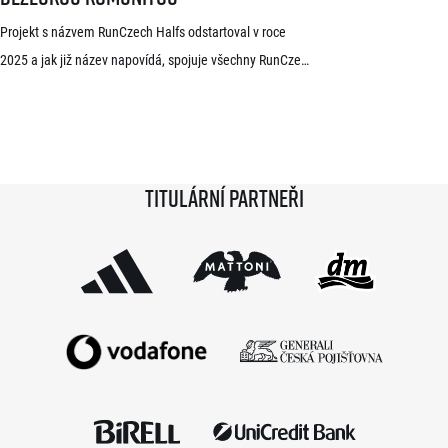
Projekt s názvem RunCzech Halfs odstartoval v roce
2025 a jak již název napovídá, spojuje všechny RunCzech
půlmaratony v České republice do jedné série. Běžci,
kterým se ji během 36 měsíců podaří absolvovat celou,
získají krásnou medaili a stanou se součástí speciální
síně slávy. Přestože projekt odstartoval teprve minulou
Titulární partneři
sezónu a od startu tak uběhlo teprve 18 měsíců,
podmínky již stihlo […]