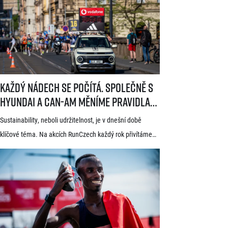
i tradicí a naprosto jedinečnou atmosférou. Pyšní se
známkou kvality World Athletics Elite Label, spadá do
seriálu evropských půlmaratonů zvaného SuperHalfs
a jedná se o nejžádanější z pěti závodů RunCzech Halfs.
[…]
Každý nádech se počítá. Společně s Hyundai a Can-Am měníme pravid
Každý nádech se počítá. Společně s
Hyundai a Can-Am měníme pravidla
hry
Sustainability, neboli udržitelnost, je v dnešní době
klíčové téma. Na akcích RunCzech každý rok přivítáme
statisíce osob, které motivujeme k pohybu a zdravému
životnímu stylu. S každou masovou akcí se však pojí také
odpovědnost vůči životnímu prostředí a pro nás
v RunCzech jde samozřejmě o důležitou součást při
pořádání našich závodů. Společnost RunCzech se
dlouhodobě snaží vylepšovat svá opatření související