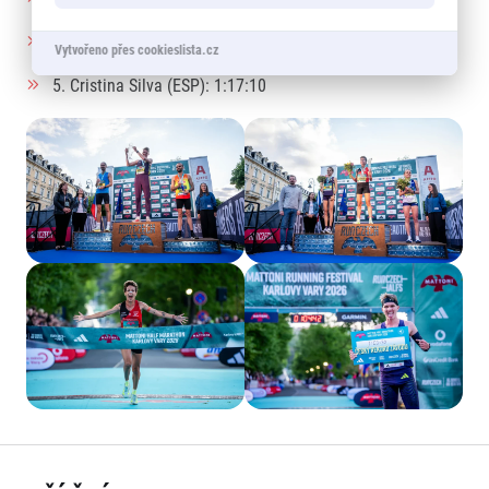
4. Michaela Čepová (CZE): 1:13:32
Vytvořeno přes cookieslista.cz
5. Cristina Silva (ESP): 1:17:10