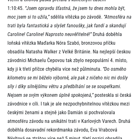
1:10:45.
“Jsem opravdu šťastná, že jsem tu dnes mohla být,
moc jsem si to užila,”
sdělila vítězka po závodě.
“Atmosféra na
trati byla fantastická a slyšet fanoušky, jak fandí a skandují
Caroline! Caroline! Naprosto neuvěřitelné!”
Druhá doběhla
loňská vítězka Maďarka Nóra Szabó, bronzovou příčku
obsadila Natasha Walker z Velké Británie. Na nejlepší českou
závodnici Michaelu Čepovou tak zbylo nepopulární 4. místo,
kdy ji k třetí příčce chyběla více než půlminuta.
“Do osmého
kilometru se mi běželo výborně, ale pak z ničeho nic mi došly
síly i díky silnějšímu větru a předbíhání se se soupeřkami.
Nejsem se svým výkonem úplně spokojená,”
posteskla si česká
závodnice v cíli. I tak je ale nezpochybnitelnou vítězkou mezi
českými ženami a stejně jako Damián si pochvalovala
atmosféru závodu na unikátní trati v Karlových Varech. Druhá
doběhla dosavadní rekordmanka závodu, Eva Vrabcová
Nývltová se ztrátou více než 5 minut, třetí pozici obsadila