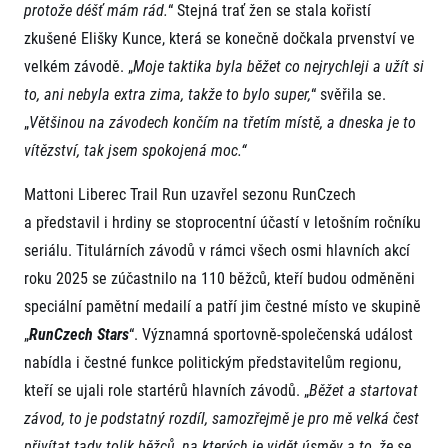
protože déšť mám rád.
“ Stejná trať žen se stala kořistí
zkušené Elišky Kunce, která se konečně dočkala prvenství ve
velkém závodě. „
Moje taktika byla běžet co nejrychleji a užít si
to, ani nebyla extra zima, takže to bylo super,
“ svěřila se.
„
Většinou na závodech končím na třetím místě, a dneska je to
vítězství, tak jsem spokojená moc.“
Mattoni Liberec Trail Run uzavřel sezonu RunCzech
a představil i hrdiny se stoprocentní účastí v letošním ročníku
seriálu. Titulárních závodů v rámci všech osmi hlavních akcí
roku 2025 se zúčastnilo na 110 běžců, kteří budou odměněni
speciální pamětní medailí a patří jim čestné místo ve skupině
„
RunCzech Stars
“. Významná sportovně-společenská událost
nabídla i čestné funkce politickým představitelům regionu,
kteří se ujali role startérů hlavních závodů. „
Běžet a startovat
závod, to je podstatný rozdíl, samozřejmě je pro mě velká čest
přivítat tady tolik běžců, na kterých je vidět úsměv a to, že se