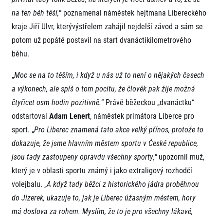
na ten běh těší,
“ poznamenal náměstek hejtmana Libereckého
kraje Jiří Ulvr, kterývýstřelem zahájil nejdelší závod a sám se
potom už popáté postavil na start dvanáctikilometrového
běhu.
„
Moc se na to těším, i když u nás už to není o nějakých časech
a výkonech, ale spíš o tom pocitu, že člověk pak žije možná
čtyřicet osm hodin pozitivně.
“ Právě běžeckou „dvanáctku“
odstartoval
Adam Lenert
, náměstek primátora Liberce pro
sport. „
Pro Liberec znamená tato akce velký přínos, protože to
dokazuje, že jsme hlavním městem sportu v České republice,
jsou tady zastoupeny opravdu všechny sporty,“
upozornil muž,
který je v oblasti sportu známý i jako extraligový rozhodčí
volejbalu. „
A když tady běžci z historického jádra proběhnou
do Jizerek, ukazuje to, jak je Liberec úžasným městem, hory
má doslova za rohem. Myslím, že to je pro všechny lákavé,