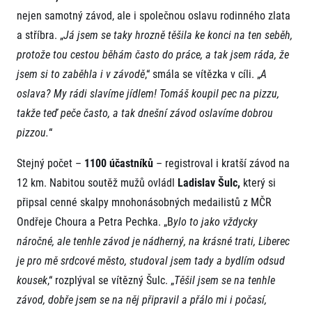
nejen samotný závod, ale i společnou oslavu rodinného zlata
a stříbra. „
Já jsem se taky hrozně těšila ke konci na ten seběh,
protože tou cestou běhám často do práce, a tak jsem ráda, že
jsem si to zaběhla i v závodě
,“ smála se vítězka v cíli. „
A
oslava? My rádi slavíme jídlem! Tomáš koupil pec na pizzu,
takže teď peče často, a tak dnešní závod oslavíme dobrou
Informace o webu
pizzou.
“
Všeobecné smluvní podmínky
Stejný počet –
1100 účastníků
– registroval i kratší závod na
Informace o cookies
Podmínky GDPR
12 km. Nabitou soutěž mužů ovládl
Ladislav Šulc,
který si
připsal cenné skalpy mnohonásobných medailistů z MČR
Ondřeje Choura a Petra Pechka. „B
ylo to jako vždycky
náročné, ale tenhle závod je nádherný, na krásné trati, Liberec
je pro mě srdcové město, studoval jsem tady a bydlím odsud
kousek
,“ rozplýval se vítězný Šulc. „
Těšil jsem se na tenhle
© 2026 RunCzech s.r.o.
závod, dobře jsem se na něj připravil a přálo mi i počasí,