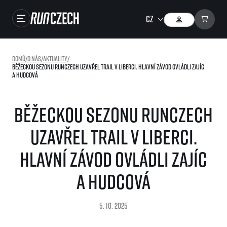
Závody
Domů
/
O nás
/
Aktuality
/
Běžeckou sezonu RunCzech uzavřel trail v Liberci. Hlavní závod ovládli Zajíc
Výsledky
a Hudcová
Foto & Video
Běžeckou sezonu RunCzech
RunCzech Store
uzavřel trail v Liberci.
Running Mall
Hlavní závod ovládli Zajíc
Běžecké série
a Hudcová
Běžecká liga
O běžecké lize
SuperHalfs
5. 10. 2025
Jak to funguje
projekt SuperHalfs
Výsledky běžecké ligy
EuroHeroes
SuperHalfs FAQ