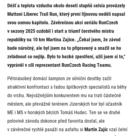
Projekt EuroHeroes
Déšť a teplota vzduchu okolo deseti stupňů celsia provázely
Napoli Running
Seznam závodů
Mattoni Liberec Trail Run, který první říjnovou neděli napsal
O Napoli Running
EuroHeroes Challenge 2026
RunCzech Halfs
svou osmou kapitolu. Závěrečnou akci seriálu RunCzech
EuroHeroes Challenge 2025
Projekt RunCzech Halfs
v sezony 2025 ozdobil i start a triumf čerstvého mistra
EuroHeroes Challenge 2024
Pro běžce
republiky na 10 km Martina Zajíce. „Čekal jsem, že závod
EuroHeroes Challenge 2023
bude náročný, ale byl jsem na to připravený a snažil se ho
Pro závodníky
EuroHeroes Challenge 2019
Systém bodování
zvládnout co nejlíp. Bylo to hezké zpestření, užil jsem si to,“
Pravidla a všeobecné informace
Inspirace
vyprávěl v cíli reprezentant RunCzech Racing Teamu.
Vše k pojištění
Příběhy běžců
Přeregistrace na jiného závodníka
Komunity
Pětinásobný domácí šampion ze silniční desítky zažil
RunCzech Story
Pověření k vyzvednutí čísla
Prvoběžci
AIMS Race Calendar
Charita
atraktivní konfrontaci s řadou špičkových specialistů na běhy
Reklamace výsledků
RunCzech Kings & Queens
Vaše Fotografie
do vrchu. Nejvážnějším konkurentem mu na trati částečně
Seznam neziskových organizací
RunCzech Stars
Běžím pro stromy
městem, ale převážně terénem Jizerských hor byl účastník
Užitečné
dm rodinná míle
ME i MS v horských bězích Tomáš Hudec. Ten se ve druhé
Český maratonský klub
O nás
RunCzech Pacers
polovině závodu dokonce před favorita dostal, ale
Kontakt
Pro veřejnost
Running Doctors
v závěrečné rychlé pasáži na asfaltu si
Martin Zajíc
vzal čelní
Náš tým
Středoškoláci