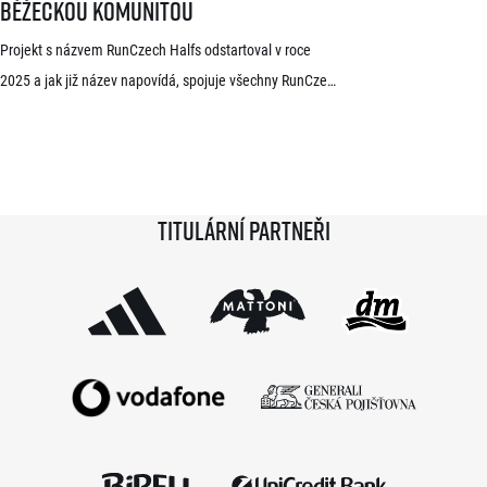
běžeckou komunitou
Projekt s názvem RunCzech Halfs odstartoval v roce
2025 a jak již název napovídá, spojuje všechny RunCzech
půlmaratony v České republice do jedné série. Běžci,
kterým se ji během 36 měsíců podaří absolvovat celou,
získají krásnou medaili a stanou se součástí speciální
síně slávy. Přestože projekt odstartoval teprve minulou
Titulární partneři
sezónu a od startu tak uběhlo teprve 18 měsíců,
podmínky již stihlo […]