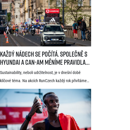
i tradicí a naprosto jedinečnou atmosférou. Pyšní se
známkou kvality World Athletics Elite Label, spadá do
seriálu evropských půlmaratonů zvaného SuperHalfs
a jedná se o nejžádanější z pěti závodů RunCzech Halfs.
[…]
Každý nádech se počítá. Společně s Hyundai a Can-Am měníme pravid
Každý nádech se počítá. Společně s
Hyundai a Can-Am měníme pravidla
hry
Sustainability, neboli udržitelnost, je v dnešní době
klíčové téma. Na akcích RunCzech každý rok přivítáme
statisíce osob, které motivujeme k pohybu a zdravému
životnímu stylu. S každou masovou akcí se však pojí také
odpovědnost vůči životnímu prostředí a pro nás
v RunCzech jde samozřejmě o důležitou součást při
pořádání našich závodů. Společnost RunCzech se
dlouhodobě snaží vylepšovat svá opatření související