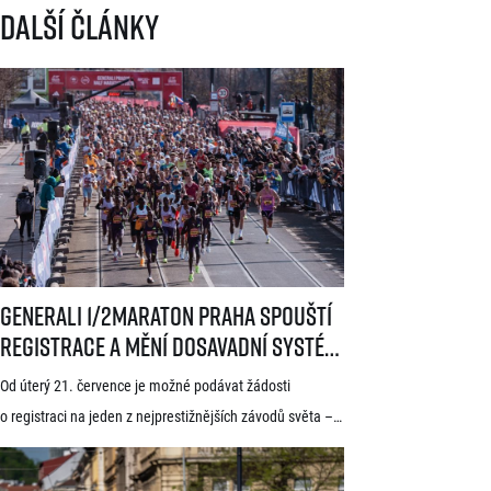
Další články
Generali 1/2Maraton Praha spouští registrace a mění dosavadní systé
Generali 1/2Maraton Praha spouští
registrace a mění dosavadní systém!
Třítýdenní lhůta na podání žádosti
Od úterý 21. července je možné podávat žádosti
startuje 21. července
o registraci na jeden z nejprestižnějších závodů světa –
Generali 1/2Maraton Praha. Do povědomí běžců se
dostal nejen trasou vedoucí srdcem historické Prahy, ale