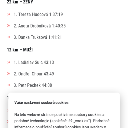
22 km – ŽENY
1. Tereza Hudcová 1:37:19
2. Aneta Drobníková 1:40:35
3. Danka Truksová 1:41:21
12 km – MUŽI
1. Ladislav Šulc 43:13
2. Ondřej Chour 43:49
3. Petr Pechek 44:08
12 km – ŽENY
Vaše nastavení souborů cookies
1. Eliška Kunce 53:59
Na této webové stránce používáme soubory cookies a
podobné technologie (společně též „cookies“). Podrobné
2. Ivana Vávrů 55:02
informace o používání souborů cookies jsou uvedeny v