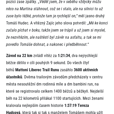
FAQ (Často kladené dotazy)
pozici zase zpátky.
„Věděl jsem, že v seběhu vždycky můžu
Naši partneři
Pro média
Oznámení fúze
něco na Martina stáhnout, což se i stalo, ale na silnici to už
Historie
Aktuality
Dobrovolníci
RunCzech
zase bylo těžké, protože tam je rychlejší on,“
měl jasno druhý
Akreditace a vše k závodům
Dárkové poukazy
Kariéra
Tomáš Hudec. A vítězný Zajíc jeho slova potvrdil:
„Mě ke konci
Tiskové zprávy
Šablony k dárkovému poukazu ke stažení
All Runners Are Beautiful
Running Mall
Poznámky pro editory
začalo píchat v boku, takže jsem se trápil a už jsem si myslel,
RunCzech Racing
Magazíny
že nezvítězím, ale naštěstí byl závěr na asfaltu, a tak se mi
Vítejte v Running Mall
Ekofilozofie
povedlo Tomáše dohnat, a nakonec i předběhnout.“
Kalendář
Mobilní aplikace RunCzech
Individuální trénink
Závod na 22 km
zvládl vítěz za
1:21:34
, dva nejrychlejší
Skupinové tréninky
Stáhněte si mobilní aplikaci RunCzech.
běžce dělilo v cíli pouhých 9 sekund. Do všech čtyř
Firemní tréninky
běhů
Mattoni Liberec Trail Runu
zasáhlo
3600 aktivních
Masáže
účastníků
. Dvěma trailovým závodům předcházely v centru
města nesoutěžní dm rodinná míle a dm bambini run, na
které se registrovalo celkem 1400 běžců a běžkyň. Nejdelší
běh na 22 kilometrů přilákal 1100 startujících. Mezi ženami
kralovala nejlepším časem historie
Titulární partneři
1:37:19
Tereza
Hudcová,
která tak si tak s manželem Tomášem mohla užít