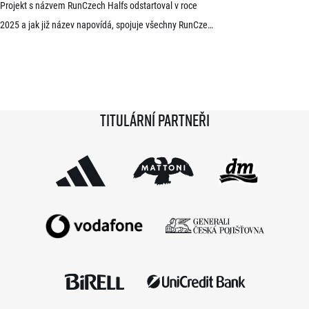
Projekt s názvem RunCzech Halfs odstartoval v roce
2025 a jak již název napovídá, spojuje všechny RunCzech
půlmaratony v České republice do jedné série. Běžci,
kterým se ji během 36 měsíců podaří absolvovat celou,
získají krásnou medaili a stanou se součástí speciální
síně slávy. Přestože projekt odstartoval teprve minulou
Titulární partneři
sezónu a od startu tak uběhlo teprve 18 měsíců,
podmínky již stihlo […]