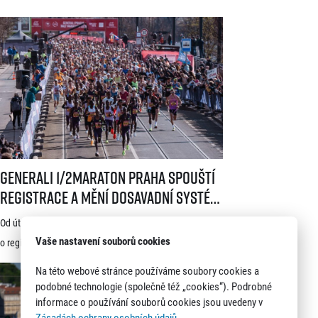
Generali 1/2Maraton Praha spouští registrace a mění dosavadní systé
Generali 1/2Maraton Praha spouští
registrace a mění dosavadní systém!
Třítýdenní lhůta na podání žádosti
Od úterý 21. července je možné podávat žádosti
startuje 21. července
Vaše nastavení souborů cookies
o registraci na jeden z nejprestižnějších závodů světa –
Generali 1/2Maraton Praha. Do povědomí běžců se
Na této webové stránce používáme soubory cookies a
dostal nejen trasou vedoucí srdcem historické Prahy, ale
podobné technologie (společně též „cookies“). Podrobné
informace o používání souborů cookies jsou uvedeny v
i tradicí a naprosto jedinečnou atmosférou. Pyšní se
Zásadách ochrany osobních údajů
.