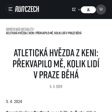
Závody
Domů
/
O nás
/
Aktuality
/
Atletická hvězda z Keni: Překvapilo mě, kolik lidí v Praze běhá
Výsledky
Foto & Video
Atletická hvězda z Keni:
RunCzech Store
Překvapilo mě, kolik lidí
Running Mall
v Praze běhá
Běžecké série
5. 4. 2024
Běžecká liga
O běžecké lize
SuperHalfs
5. 4. 2024
Jak to funguje
projekt SuperHalfs
Výsledky běžecké ligy
EuroHeroes
SuperHalfs FAQ