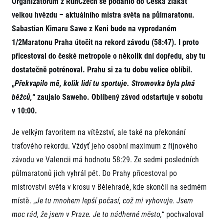
Organizátorům z RunCzech se podařilo do Česka zlákat
Projekt EuroHeroes
Napoli Running
velkou hvězdu – aktuálního mistra světa na půlmaratonu.
Seznam závodů
Sabastian Kimaru Sawe z Keni bude na vyprodaném
O Napoli Running
EuroHeroes Challenge 2026
RunCzech Halfs
1/2Maratonu Praha útočit na rekord závodu (58:47). I proto
EuroHeroes Challenge 2025
Projekt RunCzech Halfs
EuroHeroes Challenge 2024
přicestoval do české metropole o několik dní dopředu, aby tu
Pro běžce
EuroHeroes Challenge 2023
dostatečně potrénoval. Prahu si za tu dobu velice oblíbil.
Pro závodníky
EuroHeroes Challenge 2019
„
Překvapilo mě, kolik lidí tu sportuje. Stromovka byla plná
Systém bodování
Pravidla a všeobecné informace
běžců,
“ zaujalo Saweho. Oblíbený závod odstartuje v sobotu
Inspirace
Vše k pojištění
v 10:00.
Příběhy běžců
Přeregistrace na jiného závodníka
Komunity
RunCzech Story
Pověření k vyzvednutí čísla
Je velkým favoritem na vítězství, ale také na překonání
Prvoběžci
AIMS Race Calendar
Charita
Reklamace výsledků
traťového rekordu. Vždyť jeho osobní maximum z říjnového
RunCzech Kings & Queens
Vaše Fotografie
Seznam neziskových organizací
RunCzech Stars
závodu ve Valencii má hodnotu 58:29. Ze sedmi posledních
Běžím pro stromy
Užitečné
dm rodinná míle
půlmaratonů jich vyhrál pět. Do Prahy přicestoval po
Český maratonský klub
O nás
mistrovství světa v krosu v Bělehradě, kde skončil na sedmém
RunCzech Pacers
místě. „
Je tu mnohem lepší počasí, což mi vyhovuje. Jsem
Kontakt
Pro veřejnost
Running Doctors
Náš tým
moc rád, že jsem v Praze. Je to nádherné město,
“ pochvaloval
Středoškoláci