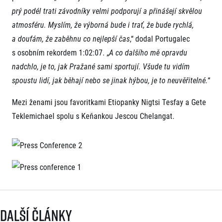
prý podél trati závodníky velmi podporují a přinášejí skvělou
atmosféru. Myslím, že výborná bude i trať, že bude rychlá,
a doufám, že zaběhnu co nejlepší čas
,“ dodal Portugalec
s osobním rekordem 1:02:07. „
A co dalšího mě opravdu
nadchlo, je to, jak Pražané sami sportují. Všude tu vidím
spoustu lidí, jak běhají nebo se jinak hýbou, je to neuvěřitelné.
“
Informace o webu
Mezi ženami jsou favoritkami Etiopanky Nigtsi Tesfay a Gete
Všeobecné smluvní podmínky
Teklemichael spolu s Keňankou Jescou Chelangat.
Informace o cookies
Podmínky GDPR
Další články
© 2026 RunCzech s.r.o.