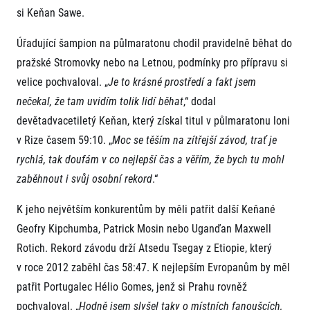
FAQ (Často kladené dotazy)
Naši partneři
Pro média
si Keňan Sawe.
Oznámení fúze
Historie
Aktuality
Dobrovolníci
RunCzech
Úřadující šampion na půlmaratonu chodil pravidelně běhat do
Akreditace a vše k závodům
Dárkové poukazy
Kariéra
pražské Stromovky nebo na Letnou, podmínky pro přípravu si
Tiskové zprávy
Šablony k dárkovému poukazu ke stažení
All Runners Are Beautiful
Running Mall
Poznámky pro editory
velice pochvaloval. „
Je to krásné prostředí a fakt jsem
RunCzech Racing
Magazíny
nečekal, že tam uvidím tolik lidí běhat
,“ dodal
Vítejte v Running Mall
Ekofilozofie
devětadvacetiletý Keňan, který získal titul v půlmaratonu loni
Kalendář
Mobilní aplikace RunCzech
v Rize časem 59:10. „
Moc se těším na zítřejší závod, trať je
Individuální trénink
Skupinové tréninky
rychlá, tak doufám v co nejlepší čas a věřím, že bych tu mohl
Stáhněte si mobilní aplikaci RunCzech.
Firemní tréninky
zaběhnout i svůj osobní rekord
.“
Masáže
K jeho největším konkurentům by měli patřit další Keňané
Geofry Kipchumba, Patrick Mosin nebo Uganďan Maxwell
Rotich. Rekord závodu drží Atsedu Tsegay z Etiopie, který
v roce 2012 zaběhl čas 58:47. K nejlepším Evropanům by měl
patřit Portugalec Hélio Gomes, jenž si Prahu rovněž
Titulární partneři
pochvaloval. „
Hodně jsem slyšel taky o místních fanoušcích,