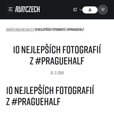
Závody
Domů
/
O nás
/
Aktuality
/
10 nejlepších fotografií z #PragueHalf
Výsledky
Foto & Video
10 nejlepších fotografií
RunCzech Store
z #PragueHalf
Running Mall
15. 3. 2016
Běžecké série
10 nejlepších fotografií
Běžecká liga
z #PragueHalf
O běžecké lize
SuperHalfs
Jak to funguje
projekt SuperHalfs
Výsledky běžecké ligy
EuroHeroes
SuperHalfs FAQ