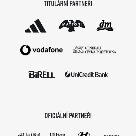
Titulární partneři
sezónu a od startu tak uběhlo teprve 18 měsíců,
podmínky již stihlo […]
Oficiální partneři