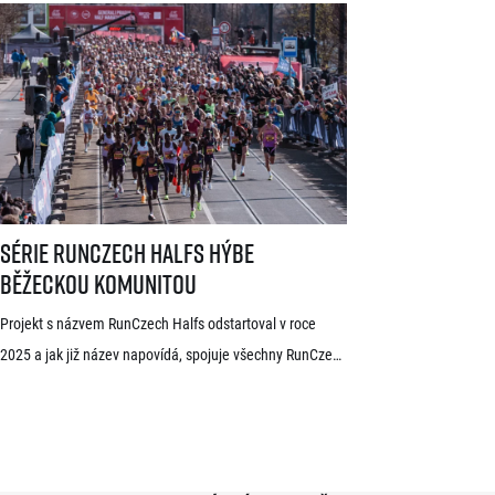
dnes zveřejnili první jména elitních závodníků pro letošní
ročník. V čele startovního pole se představí přední
světoví vytrvalci z Afriky a Jižní Ameriky, z nichž někteří
již mají s pražskými závody předchozí zkušenosti. V
mužské kategorii potvrdil start rodák z Burundi
dlouhodobě žijící ve Španělsku Rodrigue Kwizera. […]
Série RunCzech Halfs hýbe běžeckou komunitou
Série RunCzech Halfs hýbe
běžeckou komunitou
Projekt s názvem RunCzech Halfs odstartoval v roce
2025 a jak již název napovídá, spojuje všechny RunCzech
půlmaratony v České republice do jedné série. Běžci,
kterým se ji během 36 měsíců podaří absolvovat celou,
získají krásnou medaili a stanou se součástí speciální
síně slávy. Přestože projekt odstartoval teprve minulou