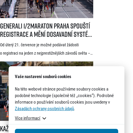
Generali 1/2Maraton Praha spouští registrace a mění dosavadní systé
Generali 1/2Maraton Praha spouští
registrace a mění dosavadní systém!
Třítýdenní lhůta na podání žádosti
Od úterý 21. července je možné podávat žádosti
startuje 21. července
o registraci na jeden z nejprestižnějších závodů světa –
Generali 1/2Maraton Praha. Do povědomí běžců se
dostal nejen trasou vedoucí srdcem historické Prahy, ale
Vaše nastavení souborů cookies
i tradicí a naprosto jedinečnou atmosférou. Pyšní se
známkou kvality World Athletics Elite Label, spadá do
Na této webové stránce používáme soubory cookies a
seriálu evropských půlmaratonů zvaného SuperHalfs
podobné technologie (společně též „cookies“). Podrobné
informace o používání souborů cookies jsou uvedeny v
a jedná se o nejžádanější z pěti závodů RunCzech Halfs.
Zásadách ochrany osobních údajů
.
[…]
Více informací
Každý nádech se počítá. Společně s Hyundai a Can-Am měníme pravid
Každý nádech se počítá. Společně s