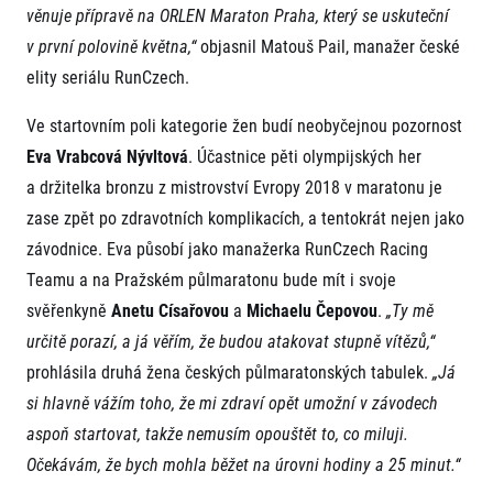
věnuje přípravě na ORLEN Maraton Praha, který se uskuteční
v první polovině května,“
objasnil Matouš Pail, manažer české
elity seriálu RunCzech.
Ve startovním poli kategorie žen budí neobyčejnou pozornost
Eva Vrabcová Nývltová
. Účastnice pěti olympijských her
a držitelka bronzu z mistrovství Evropy 2018 v maratonu je
zase zpět po zdravotních komplikacích, a tentokrát nejen jako
závodnice. Eva působí jako manažerka RunCzech Racing
Teamu a na Pražském půlmaratonu bude mít i svoje
svěřenkyně
Anetu Císařovou
a
Michaelu Čepovou
.
„Ty mě
určitě porazí, a já věřím, že budou atakovat stupně vítězů,“
prohlásila druhá žena českých půlmaratonských tabulek.
„Já
si hlavně vážím toho, že mi zdraví opět umožní v závodech
aspoň startovat, takže nemusím opouštět to, co miluji.
Očekávám, že bych mohla běžet na úrovni hodiny a 25 minut.“