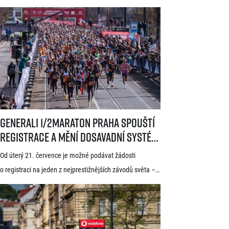
Generali 1/2Maraton Praha spouští registrace a mění dosavadní systé
Generali 1/2Maraton Praha spouští
registrace a mění dosavadní systém!
Třítýdenní lhůta na podání žádosti
Od úterý 21. července je možné podávat žádosti
startuje 21. července
o registraci na jeden z nejprestižnějších závodů světa –
Generali 1/2Maraton Praha. Do povědomí běžců se
dostal nejen trasou vedoucí srdcem historické Prahy, ale
i tradicí a naprosto jedinečnou atmosférou. Pyšní se
známkou kvality World Athletics Elite Label, spadá do