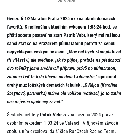
26. 3. 2025
Projekt EuroHeroes
Napoli Running
Seznam závodů
O Napoli Running
Generali 1/2Maraton Praha 2025 už zná okruh domácích
EuroHeroes Challenge 2026
RunCzech Halfs
EuroHeroes Challenge 2025
favoritů. S nejlepším aktuálním výkonem 1:03:24 hod. se
Projekt RunCzech Halfs
EuroHeroes Challenge 2024
příští sobotu postaví na start Patrik Vebr, který má reálnou
Pro běžce
EuroHeroes Challenge 2023
šanci stát se na Pražském půlmaratonu potřetí za sebou
Pro závodníky
EuroHeroes Challenge 2019
nejrychlejším českým běžcem.
„Moc rád bych zkompletoval
Systém bodování
Pravidla a všeobecné informace
Inspirace
tři vítězství, ale uvidíme, jak to půjde, protože na předchozí
Vše k pojištění
dva ročníky jsme směřovali přípravu právě na půlmaraton,
Příběhy běžců
Přeregistrace na jiného závodníka
Komunity
zatímco teď to bylo hlavně na deset kilometrů,“
upozornil
RunCzech Story
Pověření k vyzvednutí čísla
Prvoběžci
AIMS Race Calendar
Charita
druhý muž loňských domácích tabulek.
„S Kájou (Karolína
Reklamace výsledků
RunCzech Kings & Queens
Vaše Fotografie
Sasynová, partnerka) máme ale velikou motivaci, je to zatím
Seznam neziskových organizací
RunCzech Stars
Běžím pro stromy
náš největší společný závod.“
Užitečné
dm rodinná míle
Český maratonský klub
O nás
Šestadvacetiletý
Patrik Vebr
završil sezonu 2024 právě
RunCzech Pacers
Kontakt
osobním rekordem 1:03:24 ve Valencii. V říjnovém závodě
Pro veřejnost
Running Doctors
Náš tým
spolu s ním exceloval další člen RunCzech Racing Teamu
Středoškoláci