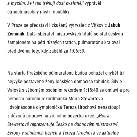
a myslím, že i tak trénuji dost kvalitně,“
vyprávěl
čtrnáctinásobný mistr republiky.
V Praze se představí i zkušený vytrvalec z Vítkovic
Jakub
Zemaník
. Další sběratel mistrovských titulů se stal českým
šampionem na pěti různých tratích, půlmaratonu kraloval
před dvěma lety, kdy zaběhl za 1:06:59.
Informace o webu
Všeobecné smluvní podmínky
Informace o cookies
Na startu Pražského půlmaratonu budou bohužel chybět tři
Podmínky GDPR
nejvýše postavené ženy loňských domácích tabulek. Silvie
Valová s výborným osobním rekordem 1:15:40 se omluvila pro
nemoc a národní rekordmanka Moira Stewartová
i dvojnásobná olympionička Tereza Hrochová nenastoupí
z důvodů přípravy na vrcholné běžecké akce.
„Moira
Stewartová reprezentuje Česko na dubnovém mistrovství
© 2026 RunCzech s.r.o.
Evropy v silničních bězích a Tereza Hrochová se aktuálně