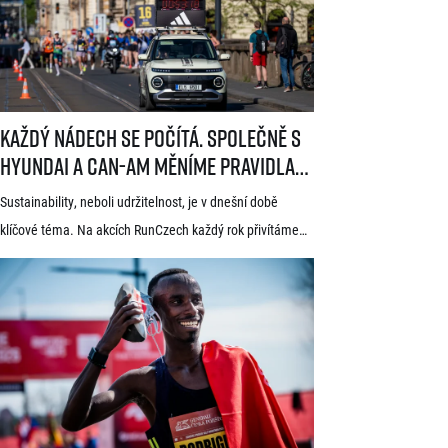
seriálu evropských půlmaratonů zvaného SuperHalfs
a jedná se o nejžádanější z pěti závodů RunCzech Halfs.
[…]
Každý nádech se počítá. Společně s Hyundai a Can-Am měníme pravid
Každý nádech se počítá. Společně s
Hyundai a Can-Am měníme pravidla
hry
Sustainability, neboli udržitelnost, je v dnešní době
klíčové téma. Na akcích RunCzech každý rok přivítáme
statisíce osob, které motivujeme k pohybu a zdravému
životnímu stylu. S každou masovou akcí se však pojí také
odpovědnost vůči životnímu prostředí a pro nás
v RunCzech jde samozřejmě o důležitou součást při
pořádání našich závodů. Společnost RunCzech se
dlouhodobě snaží vylepšovat svá opatření související
s udržitelností při […]