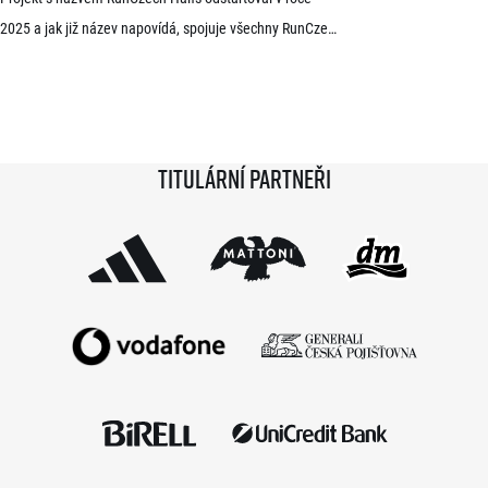
2025 a jak již název napovídá, spojuje všechny RunCzech
půlmaratony v České republice do jedné série. Běžci,
kterým se ji během 36 měsíců podaří absolvovat celou,
získají krásnou medaili a stanou se součástí speciální
síně slávy. Přestože projekt odstartoval teprve minulou
Titulární partneři
sezónu a od startu tak uběhlo teprve 18 měsíců,
podmínky již stihlo […]