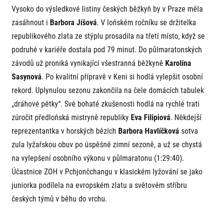
Vysoko do výsledkové listiny českých běžkyň by v Praze měla
zasáhnout i
Barbora Jíšová
. V loňském ročníku se držitelka
republikového zlata ze stýplu prosadila na třetí místo, když se
podruhé v kariéře dostala pod 79 minut. Do půlmaratonských
závodů už proniká vynikající všestranná běžkyně
Karolína
Sasynová
. Po kvalitní přípravě v Keni si hodlá vylepšit osobní
rekord. Uplynulou sezonu zakončila na čele domácích tabulek
„dráhové pětky“. Své bohaté zkušenosti hodlá na rychlé trati
zúročit předloňská mistryně republiky
Eva Filipiová
. Někdejší
reprezentantka v horských bězích
Barbora Havlíčková
sotva
zula lyžařskou obuv po úspěšné zimní sezoně, a už se chystá
na vylepšení osobního výkonu v půlmaratonu (1:29:40).
Účastnice ZOH v Pchjončchangu v klasickém lyžování se jako
juniorka podílela na evropském zlatu a světovém stříbru
českých týmů v běhu do vrchu.