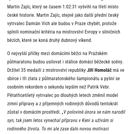
FAQ (Často kladené dotazy)
Naši partneři
Pro média
Martin Zajíc, který se časem 1:02:31 vyšvihl na třetí místo
Oznámení fúze
Historie
Aktuality
české historie. Martin Zajíc, stejně jako další přední český
Dobrovolníci
RunCzech
Akreditace a vše k závodům
Dárkové poukazy
vytrvalec Damián Vích ale budou v Praze chybět, protože
Kariéra
Tiskové zprávy
Šablony k dárkovému poukazu ke stažení
splnili nominační kritéria na mistrovství Evropy v silničních
All Runners Are Beautiful
Running Mall
Poznámky pro editory
RunCzech Racing
bězích, které se koná druhý dubnový víkend.
Magazíny
Vítejte v Running Mall
Ekofilozofie
O nejvyšší příčky mezi domácími běžci na Pražském
Kalendář
Mobilní aplikace RunCzech
Individuální trénink
půlmaratonu budou usilovat i stálice domácí běžecké scény.
Skupinové tréninky
Držitel 35 medailí z mistrovství republiky
Jiří Homoláč
má ve
Stáhněte si mobilní aplikaci RunCzech.
Firemní tréninky
sbírce i tři zlata z půlmaratonského šampionátu a pyšní se
Masáže
osobním rekordem o sekundu lepším než Patrik Vebr.
Pětatřicetiletý vytrvalec po dlouhých letech změnil model
zimní přípravy a z příjemných rodinných důvodů tentokrát
zůstal v domácím prostředí.
„V polovině února se nám narodil
syn, tak jsem letos vynechal přípravu v Keni a užívám si
Titulární partneři
rodinného života. To mi ale zase dalo novou motivaci