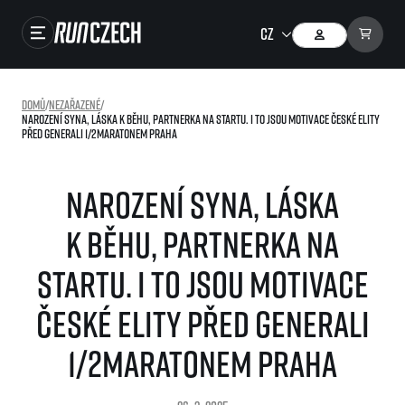
Závody
Domů
/
Nezařazené
/
Narození syna, láska k běhu, partnerka na startu. I to jsou motivace české elity
Výsledky
před Generali 1/2Maratonem Praha
Foto & Video
Narození syna, láska
RunCzech Store
k běhu, partnerka na
Running Mall
startu. I to jsou motivace
Běžecké série
české elity před Generali
Běžecká liga
O běžecké lize
1/2Maratonem Praha
SuperHalfs
Jak to funguje
projekt SuperHalfs
Výsledky běžecké ligy
EuroHeroes
SuperHalfs FAQ