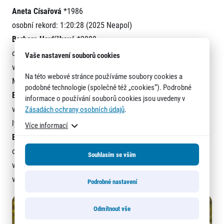
Aneta Císařová
*1986
osobní rekord: 1:20:28 (2025 Neapol)
Barbora Havlíčková
*2000
osobní rekord: 1:29:40 (2024 České Budějovice)
Vaše nastavení souborů cookies
výsledky: účastnice ZOH 2018 v běhu na lyžích; 1. MEJ a 2.
Na této webové stránce používáme soubory cookies a
MSJ v běhu do vrchu
podobné technologie (společně též „cookies“). Podrobné
Eva Vrabcová
*1986 osobní rekord: 1:11:01 (2018 Praha)
informace o používání souborů cookies jsou uvedeny v
výsledky: 3. ME 2018 v maratonu; 3x účast na ZOH v běhu na
Zásadách ochrany osobních údajů
.
lyžích; 2x účast na LOH v maratonu
Více informací
Eva Filipiová
*1986
osobní rekord: 1:18:39 (2023 Otrokovice)
Souhlasím se vším
výsledky: mistryně ČR v půlmaratonu (2023); vicemistryně ČR
v maratonu (2024)
Podrobné nastavení
Odmítnout vše