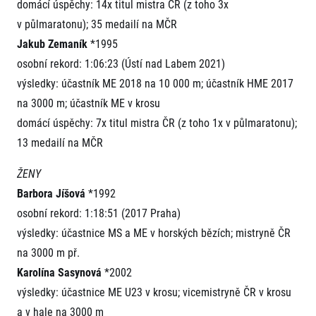
domácí úspěchy: 14x titul mistra ČR (z toho 3x
v půlmaratonu); 35 medailí na MČR
Jakub Zemaník
*1995
osobní rekord: 1:06:23 (Ústí nad Labem 2021)
výsledky: účastník ME 2018 na 10 000 m; účastník HME 2017
na 3000 m; účastník ME v krosu
domácí úspěchy: 7x titul mistra ČR (z toho 1x v půlmaratonu);
13 medailí na MČR
ŽENY
Barbora Jíšová
*1992
osobní rekord: 1:18:51 (2017 Praha)
výsledky: účastnice MS a ME v horských bězích; mistryně ČR
na 3000 m př.
Karolína Sasynová
*2002
výsledky: účastnice ME U23 v krosu; vicemistryně ČR v krosu
a v hale na 3000 m