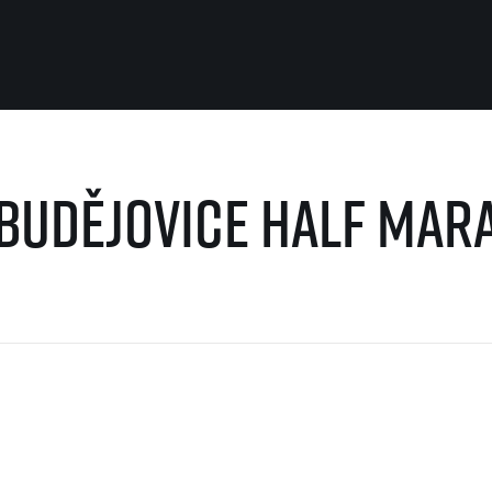
Pro běžce
Užitečné
 Budějovice Half Mar
Pro závodníky
O nás
Pravidla a všeobecné informace
Kontakt
Vše k pojištění
Náš tým
Přeregistrace na jiného závodníka
Naši partneři
Pověření k vyzvednutí čísla
Historie
Pro veřejnost
Reklamace výsledků
Vaše Fotografie
FAQ (Často kladené dotazy)
Inspirace
Oznámení fúze
Příběhy běžců
Dobrovolníci
RunCzech Story
Dárkové poukazy
AIMS Race Calendar
Šablony k dárkovému pouka
 2026