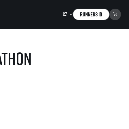
Runners ID
Running Mall
athon
Vítejte v Running Mall
Kalendář
Individuální trénink
Skupinové tréninky
Firemní tréninky
Masáže
zu ke