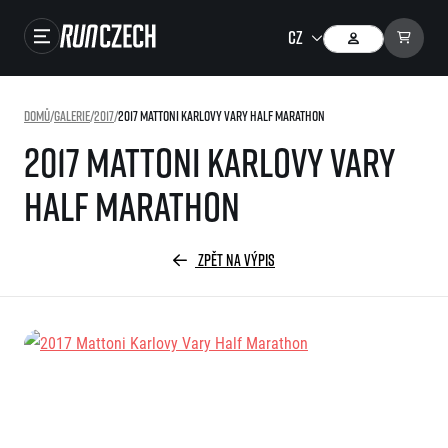
Závody
Domů
/
Galerie
/
2017
/
2017 Mattoni Karlovy Vary Half Marathon
Výsledky
2017 Mattoni Karlovy Vary
Foto & Video
Half Marathon
RunCzech Store
Running Mall
ZPĚT NA VÝPIS
Běžecké série
Běžecká liga
O běžecké lize
SuperHalfs
Jak to funguje
projekt SuperHalfs
Výsledky běžecké ligy
EuroHeroes
SuperHalfs FAQ