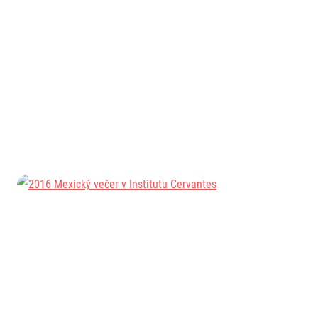
Informace o webu
Všeobecné smluvní podmínky
Informace o cookies
Podmínky GDPR
© 2026 RunCzech s.r.o.