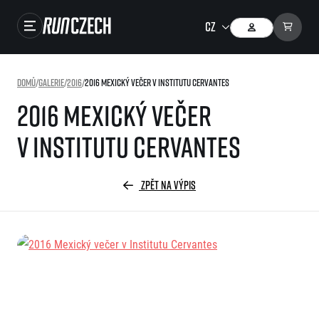
Závody
Domů
/
Galerie
/
2016
/
2016 Mexický večer v Institutu Cervantes
Výsledky
2016 Mexický večer
Foto & Video
v Institutu Cervantes
RunCzech Store
Running Mall
ZPĚT NA VÝPIS
Běžecké série
Běžecká liga
O běžecké lize
SuperHalfs
Jak to funguje
projekt SuperHalfs
Výsledky běžecké ligy
EuroHeroes
SuperHalfs FAQ