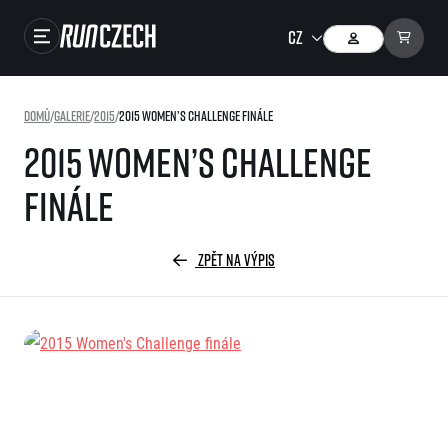
Závody
Domů
/
Galerie
/
2015
/
2015 Women’s Challenge finále
Výsledky
2015 Women’s Challenge
Foto & Video
finále
RunCzech Store
Running Mall
ZPĚT NA VÝPIS
Běžecké série
Běžecká liga
O běžecké lize
SuperHalfs
Jak to funguje
projekt SuperHalfs
Výsledky běžecké ligy
EuroHeroes
SuperHalfs FAQ