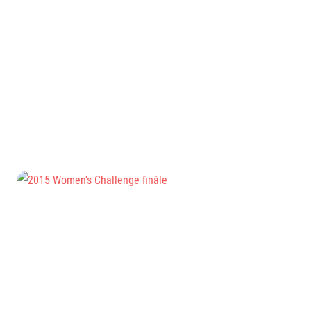
Informace o webu
Všeobecné smluvní podmínky
Informace o cookies
Podmínky GDPR
© 2026 RunCzech s.r.o.