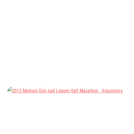
Informace o webu
Všeobecné smluvní podmínky
Informace o cookies
Podmínky GDPR
© 2026 RunCzech s.r.o.