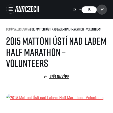
Závody
Domů
/
Galerie
/
2015
/
2015 Mattoni Ústí nad Labem Half Marathon – Volunteers
Výsledky
2015 Mattoni Ústí nad Labem
Foto & Video
Half Marathon –
RunCzech Store
Volunteers
Running Mall
ZPĚT NA VÝPIS
Běžecké série
Běžecká liga
O běžecké lize
SuperHalfs
Jak to funguje
projekt SuperHalfs
Výsledky běžecké ligy
EuroHeroes
SuperHalfs FAQ