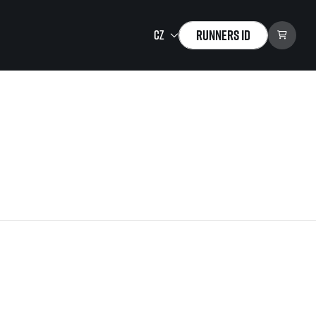
Runners ID
Running Mall
Vítejte v Running Mall
Kalendář
Individuální trénink
Skupinové tréninky
Firemní tréninky
Masáže
zu ke