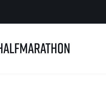
Pro běžce
Užitečné
 HalfMarathon
Pro závodníky
O nás
Pravidla a všeobecné informace
Kontakt
Vše k pojištění
Náš tým
Přeregistrace na jiného závodníka
Naši partneři
Pověření k vyzvednutí čísla
Historie
Pro veřejnost
Reklamace výsledků
Vaše Fotografie
FAQ (Často kladené dotazy)
Inspirace
Oznámení fúze
Příběhy běžců
Dobrovolníci
RunCzech Story
Dárkové poukazy
AIMS Race Calendar
Šablony k dárkovému pouka
 2026