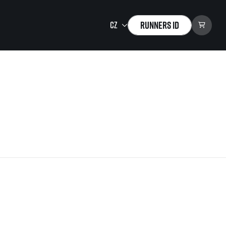
Runners ID
Running Mall
Vítejte v Running Mall
Kalendář
Individuální trénink
Skupinové tréninky
Firemní tréninky
Masáže
zu ke